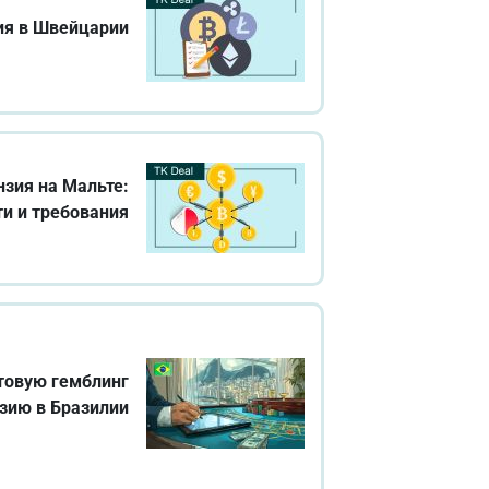
ия в Швейцарии
зия на Мальте:
и и требования
товую гемблинг
зию в Бразилии