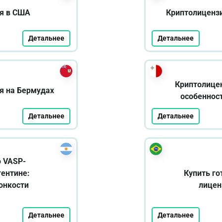
я в США
Криптолиценз
Детальнее
Детальнее
Криптолицен
я на Бермудах
особенност
Детальнее
Детальнее
ю VASP-
гентине:
Купить го
онкости
лицен
Детальнее
Детальнее