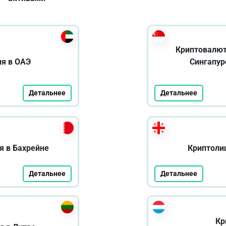
Криптовалют
ия в ОАЭ
Сингапур
Детальнее
Детальнее
я в Бахрейне
Криптолиц
Детальнее
Детальнее
Кр