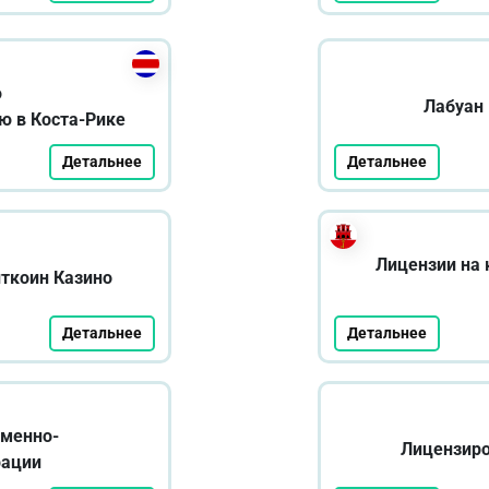
ю
Лабуан 
ю в Коста-Рике
Детальнее
Детальнее
Лицензии на 
иткоин Казино
Детальнее
Детальнее
бменно-
Лицензиро
рации