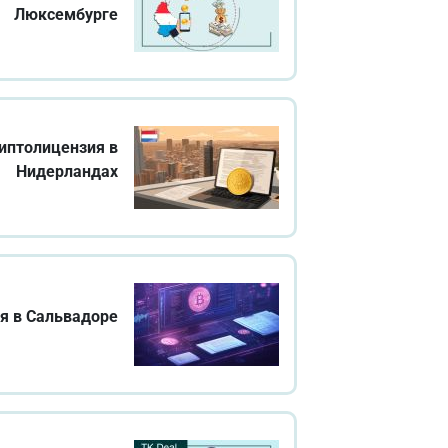
Люксембурге
иптолицензия в
Нидерландах
я в Сальвадоре