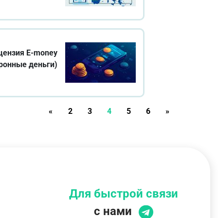
цензия E-money
ронные деньги)
«
2
3
4
5
6
»
Для быстрой связи
с нами