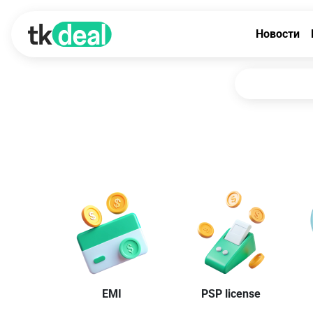
Новости
EMI
PSP license