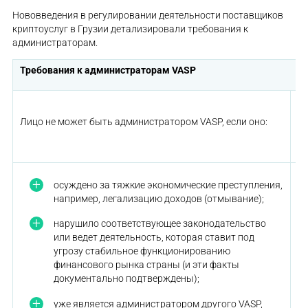
Нововведения в регулировании деятельности поставщиков
криптоуслуг в Грузии детализировали требования к
администраторам.
Требования к администраторам VASP
С
п
Лицо не может быть администратором VASP, если оно:
ак
ли
осуждено за тяжкие экономические преступления,
например, легализацию доходов (отмывание);
нарушило соответствующее законодательство
или ведет деятельность, которая ставит под
угрозу стабильное функционированию
финансового рынка страны (и эти факты
документально подтверждены);
уже является администратором другого VASP,