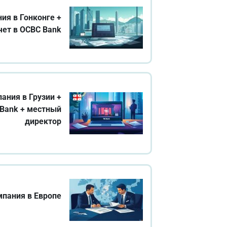
ия в Гонконге +
чет в OCBC Bank
ания в Грузии +
 Bank + местный
директор
мпания в Европе