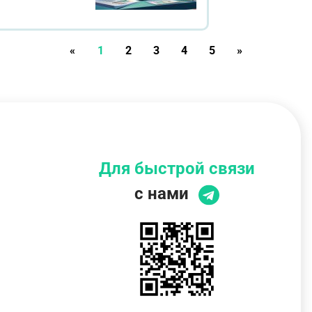
«
1
2
3
4
5
»
Для быстрой связи
с нами