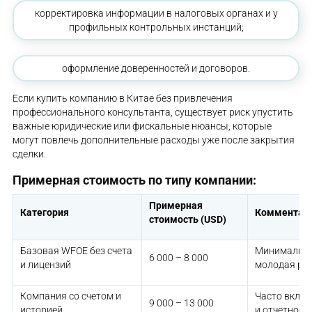
корректировка информации в налоговых органах и у
профильных контрольных инстанций;
оформление доверенностей и договоров.
Если купить компанию в Китае без привлечения
профессионального консультанта, существует риск упустить
важные юридические или фискальные нюансы, которые
могут повлечь дополнительные расходы уже после закрытия
сделки.
Примерная стоимость по типу компании:
Примерная
Категория
Комментар
стоимость (USD)
Базовая WFOE без счета
Минимальна
6 000 – 8 000
и лицензий
молодая ре
Компания со счетом и
Часто включ
9 000 – 13 000
историей
и отчетност