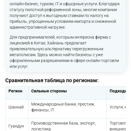
онлайн-бизнес, туризм, IT и офшорные услуги. Благодаря
статусу пилотной реформенной зоны, многие компании
получают доступ к выгодным ставкам по налогу на
прибыль, упрощенным условиям импорта и сниженной
административной нагрузке.
Для предпринимателей, которым интересна фирма с
лицензией в Китае, Хайнань предлагает
привлекательную альтернативу перегруженным
мегаполисам. Здесь можно найти бизнесы с уже
оформленными разрешениями в сфере онлайн-торговли
или услуг.
Сравнительная таблица по регионам:
Регион
Сильные стороны
Подходит 
Международные банки, престиж,
Шанхай
Услуги, ко
финансы, IT
Производственная база, экспорт,
Торговля, 
Гуандун
логистика
внешнеэк