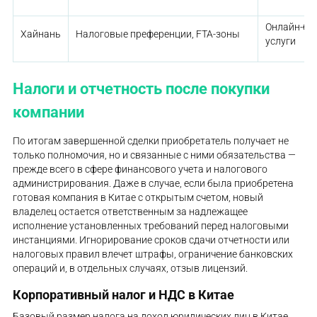
Онлайн-биз
Хайнань
Налоговые преференции, FTA-зоны
услуги
Налоги и отчетность после покупки
компании
По итогам завершенной сделки приобретатель получает не
только полномочия, но и связанные с ними обязательства —
прежде всего в сфере финансового учета и налогового
администрирования. Даже в случае, если была приобретена
готовая компания в Китае с открытым счетом, новый
владелец остается ответственным за надлежащее
исполнение установленных требований перед налоговыми
инстанциями. Игнорирование сроков сдачи отчетности или
налоговых правил влечет штрафы, ограничение банковских
операций и, в отдельных случаях, отзыв лицензий.
Корпоративный налог и НДС в Китае
Базовый размер налога на доход юридических лиц в Китае