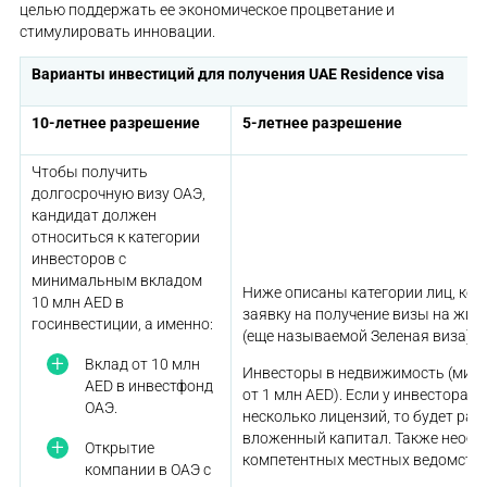
целью поддержать ее экономическое процветание и
стимулировать инновации.
Варианты инвестиций для
получения UAE Residence visa
10-летнее разрешение
5-летнее разрешение
Чтобы получить
долгосрочную визу ОАЭ,
кандидат должен
относиться к категории
инвесторов с
минимальным вкладом
Ниже описаны категории лиц, кот
10 млн AED в
заявку на получение визы на жите
госинвестиции, а именно:
(еще называемой Зеленая виза).
Вклад от 10 млн
Инвесторы в недвижимость (мин
AED в инвестфонд
от 1 млн AED). Если у инвестора и
ОАЭ.
несколько лицензий, то будет ра
вложенный капитал. Также необх
Открытие
компетентных местных ведомств.
компании в ОАЭ с