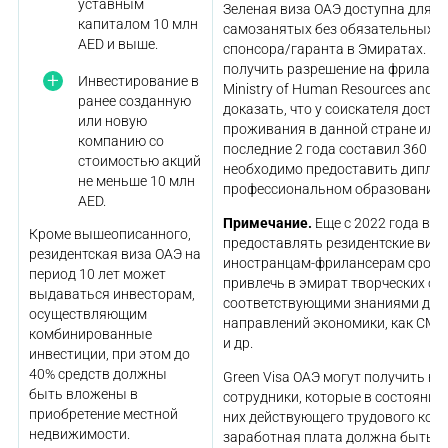
уставным
Зеленая виза ОАЭ доступна для ф
капиталом 10 млн
самозанятых без обязательных т
AED и выше.
спонсора/гаранта в Эмиратах. Пр
получить разрешение на фриланс
Инвестирование в
Ministry of Human Resources and Em
ранее созданную
доказать, что у соискателя доста
или новую
проживания в данной стране или 
компанию со
последние 2 года составил 360 ты
стоимостью акций
необходимо предоставить дипло
не меньше 10 млн
профессиональном образовании.
AED.
Примечание.
Еще с 2022 года вл
Кроме вышеописанного,
предоставлять резидентские виз
резидентская виза ОАЭ на
иностранцам-фрилансерам сроком
период 10 лет может
привлечь в эмират творческих сп
выдаваться инвесторам,
соответствующими знаниями для 
осуществляющим
направлений экономики, как СМИ,
комбинированные
и др.
инвестиции, при этом до
40% средств должны
Green Visa ОАЭ могут получить 
быть вложены в
сотрудники, которые в состоянии
приобретение местной
них действующего трудового конт
недвижимости.
заработная плата должна быть у