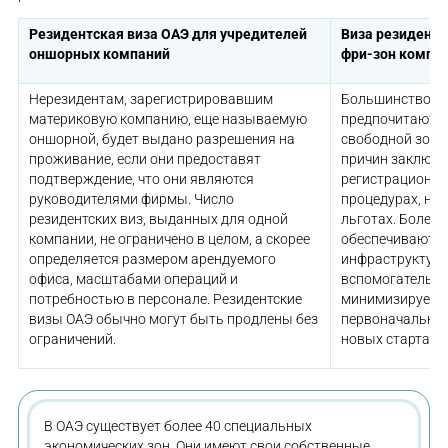
Резидентская виза ОАЭ
для учредителей
Виза резидент
оншорных компаний
фри-зон компа
Нерезидентам, зарегистрировавшим
Большинство и
материковую компанию, еще называемую
предпочитают 
оншорной, будет выдано разрешения на
свободной зоне
проживание, если они предоставят
причин заключа
подтверждение, что они являются
регистрационны
руководителями фирмы. Число
процедурах, на
резидентских виз, выданных для одной
льготах. Более 
компании, не ограничено в целом, а скорее
обеспечивают с
определяется размером арендуемого
инфраструктуру
офиса, масштабами операций и
вспомогательны
потребностью в персонале. Резидентские
минимизирует п
визы ОАЭ обычно могут быть продлены без
первоначальных
ограничений.
новых стартапо
В ОАЭ существует более 40 специальных
экономических зон. Они имеют свои собственные