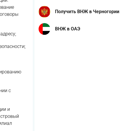
ций.
ование
Получить ВНЖ в Черногории
договоры
ВНЖ в ОАЭ
адресу;
зопасности;
нированию
нии с
ции и
астровый
филиал