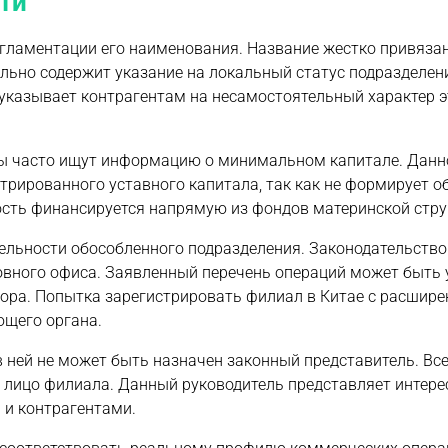
ти
егламентации его наименования. Название жестко привязан
льно содержит указание на локальный статус подразделен
указывает контрагентам на несамостоятельный характер э
оры часто ищут информацию о минимальном капитале. Данн
трированного уставного капитала, так как не формирует о
ость финансируется напрямую из фондов материнской стру
ельности обособленного подразделения. Законодательство
овного офиса. Заявленный перечень операций может быть 
тора. Попытка зарегистрировать филиал в Китае с расшир
ющего органа.
в ней не может быть назначен законный представитель. Вс
 лицо филиала. Данный руководитель представляет интере
 и контрагентами.