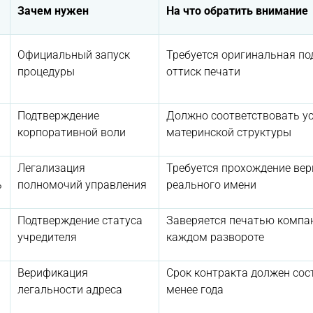
Зачем нужен
На что обратить внимание
Официальный запуск
Требуется оригинальная по
процедуры
оттиск печати
Подтверждение
Должно соответствовать у
корпоративной воли
материнской структуры
Легализация
Требуется прохождение ве
ь
полномочий управления
реального имени
Подтверждение статуса
Заверяется печатью компа
учредителя
каждом развороте
й
Верификация
Срок контракта должен сос
легальности адреса
менее года