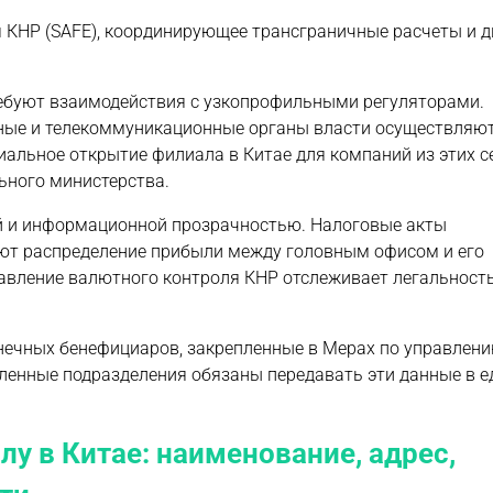
 КНР (SAFE), координирующее трансграничные расчеты и 
ебуют взаимодействия с узкопрофильными регуляторами.
тные и телекоммуникационные органы власти осуществляю
альное открытие филиала в Китае для компаний из этих с
ьного министерства.
й и информационной прозрачностью. Налоговые акты
уют распределение прибыли между головным офисом и его
равление валютного контроля КНР отслеживает легальност
нечных бенефициаров, закрепленные в Мерах по управлен
ленные подразделения обязаны передавать эти данные в 
у в Китае: наименование, адрес,