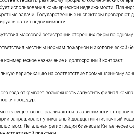
 соответствовать реальному профилю коммерческих опера
ебует использования коммерческой недвижимости. Планир
кретные задачи. Государственные инспекторы проверяют 
тируясь на тип недвижимости:
утствия массовой регистрации сторонних фирм по одному 
ответствия местным нормам пожарной и экологической бе
е коммерческое назначение и долгосрочный контракт;
тельную верификацию на соответствие промышленному зо
ого года открывает возможность запустить филиал компа
новки процедур.
мость существенно различаются в зависимости от провин
лярии запрашивают уникальный двадцатипятизначный кад
ельством. Легальная регистрация бизнеса в Китае через 
министративной практики.