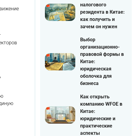
налогового
движение
резидента в Китае:
как получить и
зачем он нужен
т
Выбор
екторов
организационно-
правовой формы в
Китае:
юридическая
оболочка для
ь
бизнеса
ию
Как открыть
единую
компанию WFOE в
Китае:
юридические и
практические
аспекты