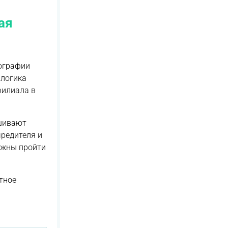
ая
еографии
 логика
филиала в
ашивают
чредителя и
лжны пройти
тное