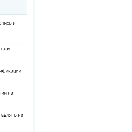
дпись и
ставу
рификации
нии на
тавлять не