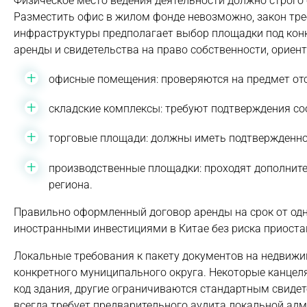
Физическое место ведения деятельности должно строго
Разместить офис в жилом фонде невозможно, закон тр
инфраструктуры предполагает выбор площадки под кон
аренды и свидетельства на право собственности, ориен
офисные помещения: проверяются на предмет отс
складские комплексы: требуют подтверждения со
торговые площади: должны иметь подтвержденно
производственные площадки: проходят дополни
региона.
Правильно оформленный договор аренды на срок от одн
иностранными инвестициями в Китае без риска приоста
Локальные требования к пакету документов на недвижи
конкретного муниципального округа. Некоторые канце
код здания, другие ограничиваются стандартным свидет
всегда требует предварительного аудита локальной ад