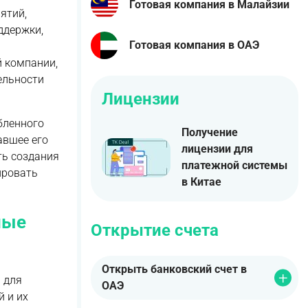
Готовая компания в Малайзии
ятий,
ддержки,
Готовая компания в ОАЭ
 компании,
ельности
Лицензии
бленного
Получение
авшее его
лицензии для
ть создания
платежной системы
ировать
в Китае
ные
Открытие счета
Открыть банковский счет в
 для
ОАЭ
 и их