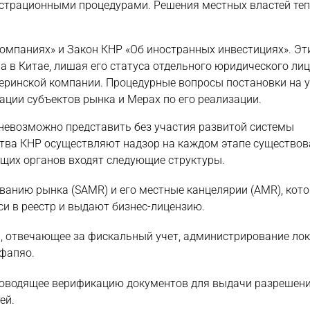
истрационными процедурами. Решения местных властей теп
компаниях» и Закон КНР «Об иностранных инвестициях». Эт
в Китае, лишая его статуса отдельного юридического лиц
еринской компании. Процедурные вопросы постановки на у
ции субъектов рынка и Мерах по его реализации.
невозможно представить без участия развитой системы
тва КНР осуществляют надзор на каждом этапе существов
щих органов входят следующие структуры.
ованию рынка (SAMR) и его местные канцелярии (AMR), кот
си в реестр и выдают бизнес-лицензию.
), отвечающее за фискальный учет, администрирование ло
 фапяо.
проводящее верификацию документов для выдачи разрешени
ей.