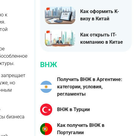
Как оформить K-
о к
визу в Китай
ия.
той
Как открыть IT-
компанию в Китае
ое
бособленное
ктуры.
ВНЖ
 запрещает
Получить ВНЖ в Аргентине:
уже, но
категории, условия,
енным
регламенты
е
ВНЖ в Турции
сы бизнеса
Как получить ВНЖ в
Португалии