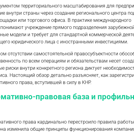
рументом территориального масштабирования для предпри
е внутри страны через создание регионального центра по
лощадки или торгового офиса. В практике международного
о понимают учреждение прямого подразделения зарубежной
нные модели и требует для стандартной коммерческой деят
щего юридического лица с иностранными инвестициями.
ном отсутствии самостоятельной правосубъектности обосо
венность по всем операциям и обязательствам несет созд
е риски внутри конкретного региона диктует необходимос
са. Настоящий обзор детально разъясняет, как зарегистр
ивного права, вступившей в силу в КНР.
ормативно-правовая база и профиль
ративного права кардинально перестроило правила работы
кона изменила общие принципы функционирования компаний