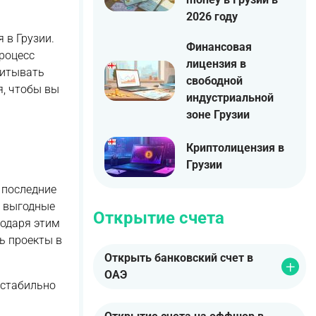
2026 году
 в Грузии.
Финансовая
процесс
лицензия в
читывать
свободной
я, чтобы вы
индустриальной
зоне Грузии
Криптолицензия в
Грузии
 последние
, выгодные
Открытие счета
годаря этим
ь проекты в
Открыть банковский счет в
ОАЭ
 стабильно