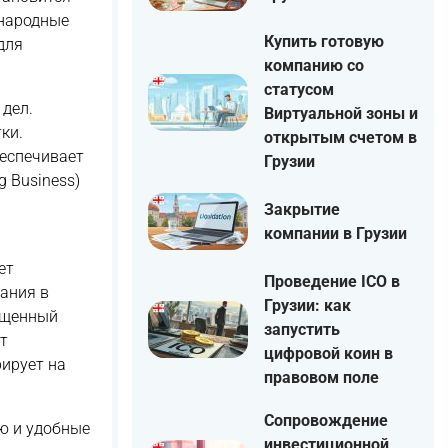
ународные
Купить готовую
для
компанию со
статусом
дел.
Виртуальной зоны и
ки.
открытым счетом в
беспечивает
Грузии
 Business)
Закрытие
компании в Грузии
ет
Проведение ICO в
ания в
Грузии: как
ощенный
запустить
т
цифровой коин в
рирует на
правовом поле
Сопровождение
ю и удобные
инвестиционной