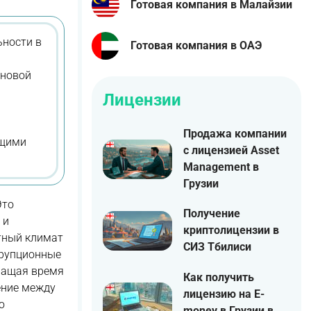
Готовая компания в Малайзии
ьности в
Готовая компания в ОАЭ
 новой
Лицензии
Продажа компании
ющими
с лицензией Asset
Management в
Грузии
Это
Получение
 и
криптолицензии в
тный климат
СИЗ Тбилиси
ррупционные
кращая время
Как получить
ение между
лицензию на E-
ю
money в Грузии в