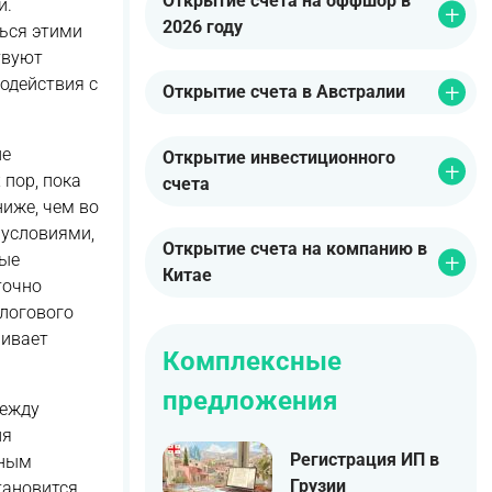
Открытие счета на оффшор в
и.
2026 году
ться этими
твуют
одействия с
Открытие счета в Австралии
не
Открытие инвестиционного
пор, пока
счета
ниже, чем во
 условиями,
Открытие счета на компанию в
бые
Китае
точно
алогового
ливает
Комплексные
предложения
между
ля
Регистрация ИП в
тным
Грузии
тановится