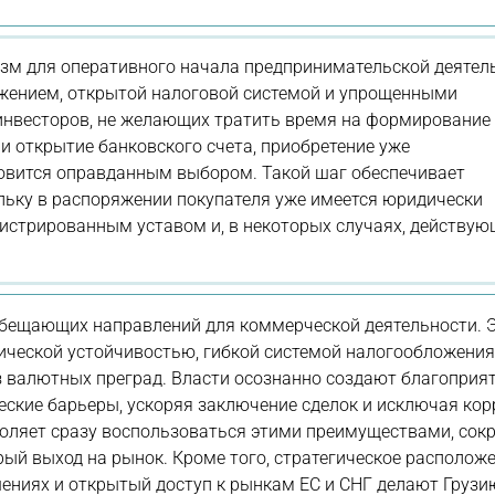
изм для оперативного начала предпринимательской деятел
жением, открытой налоговой системой и упрощенными
инвесторов, не желающих тратить время на формирование
и открытие банковского счета, приобретение уже
новится оправданным выбором. Такой шаг обеспечивает
льку в распоряжении покупателя уже имеется юридически
гистрированным уставом и, в некоторых случаях, действу
обещающих направлений для коммерческой деятельности. 
ической устойчивостью, гибкой системой налогообложения
валютных преград. Власти осознанно создают благоприя
ские барьеры, ускоряя заключение сделок и исключая ко
воляет сразу воспользоваться этими преимуществами, со
ый выход на рынок. Кроме того, стратегическое располож
шениях и открытый доступ к рынкам ЕС и СНГ делают Грузи