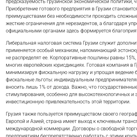
предсказуемость грузинской экономической политики, 
Приобретение готового предприятия в Грузии становитс
преимуществами без необходимости проходить сложные 
жесткие ограничения для нерезидентов, а благодаря у
официальными органами здесь формируется благоприя
Либеральная налоговая система Грузии служит дополни
применяется особый механизм, напоминающий эстонскую
не распределят ее. Корпоративные пошлины равны 15%, 
многих европейских юрисдикциях. Готовая компания в 
минимизируя фискальную нагрузку и упрощая ведение б
фискальные льготы: индивидуальным предпринимателям 
вносить лишь 1% от дохода. Важно, что государственн
стимулирования, особенно для высокотехнологичных и 
инвестиционную привлекательность этой территории.
Грузия также пользуется преимуществом своего геогр
Европой и Азией, страна имеет выход к ключевым тран
международной коммерции. Договоры о свободной торго
предприятиям беспрепятственно работать с этими круп