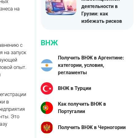
дных
деятельности в
знеса на
Грузии: как
избежать рисков
ВНЖ
авнению с
я на запуск
Получить ВНЖ в Аргентине:
твующей
категории, условия,
ловой опыт.
регламенты
и
ВНЖ в Турции
регистрации
ки в
Как получить ВНЖ в
редприятия
Португалии
нты. Это
азу
Получить ВНЖ в Черногории