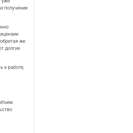
 уже
 и получении
енно
лицензии
иобретая же
от долгих
ь к работе,
 объем
льство