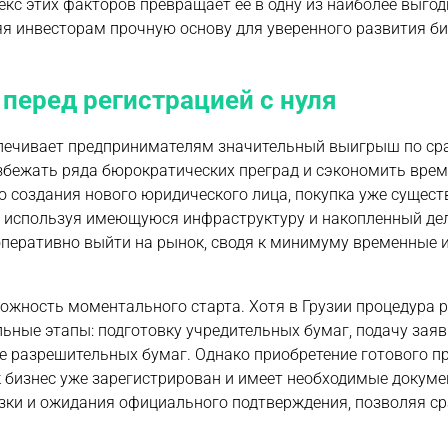
кс этих факторов превращает ее в одну из наиболее выго
яя инвесторам прочную основу для уверенного развития би
перед регистрацией с нуля
спечивает предпринимателям значительный выигрыш по ср
збежать ряда бюрократических преград и сэкономить врем
го создания нового юридического лица, покупка уже сущес
, используя имеющуюся инфраструктуру и накопленный де
 оперативно выйти на рынок, сводя к минимуму временные 
ожность моментального старта. Хотя в Грузии процедура 
ьные этапы: подготовку учредительных бумаг, подачу заяв
ие разрешительных бумаг. Однако приобретение готового п
ак бизнес уже зарегистрирован и имеет необходимые докуме
зки и ожидания официального подтверждения, позволяя ср