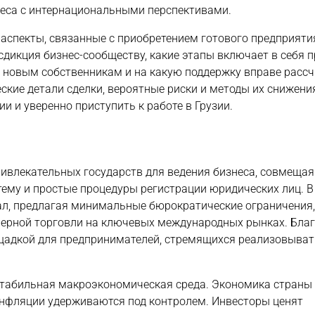
неса с интернациональными перспективами.
спекты, связанные с приобретением готового предприятия
сдикция бизнес-сообществу, какие этапы включает в себя 
 новым собственникам и на какую поддержку вправе расс
ие детали сделки, вероятные риски и методы их снижени
 и уверенно приступить к работе в Грузии.
ривлекательных государств для ведения бизнеса, совмещая
ему и простые процедуры регистрации юридических лиц. В
ал, предлагая минимальные бюрократические ограничения
ьерной торговли на ключевых международных рынках. Бла
щадкой для предпринимателей, стремящихся реализовыват
 стабильная макроэкономическая среда. Экономика страны
 инфляции удерживаются под контролем. Инвесторы ценят