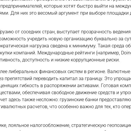
предпринимателей, которые хотят быстро выйти на межд
ми. Для них это весомый аргумент при выборе площадки 
зию от соседних стран, выступает прозрачность ведения 
озможность учредить новую организацию буквально за сут
кратическая нагрузка сведена к минимуму. Такая среда о
окупки компаний. Международные рейтинги (например, Doing
тивность, доступность и низкие коррупционные риски.
олее либеральных финансовых систем в регионе. Валютные
ез препятствий переводить капитал за границу. Это упроща
ценящих гибкость в распоряжении активами. Готовая комп
ществами, обеспечивая свободное движение средств и упр
чет здесь также несложно: грузинские банки предоставляю
валютных расчетов, что особенно важно для тех, кто опе
ике, лояльное налогообложение, стратегическую геопозици