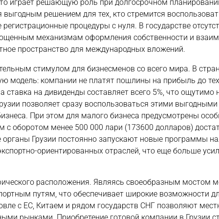
что играет решающую роль при долгосрочном планировани
я выгодным решением для тех, кто стремится воспользова
регистрационные процедуры с нуля. В государстве отсутс
прощенным механизмам оформления собственности и взаим
тное пространство для международных вложений.
тельным стимулом для бизнесменов со всего мира. В стра
 модель: компании не платят пошлины на прибыль до тех 
а ставка на дивиденды составляет всего 5%, что ощутимо 
Грузии позволяет сразу воспользоваться этими выгодными
изнеса. При этом для малого бизнеса предусмотрены осо
с оборотом менее 500 000 лари (173600 долларов) доста
ые органы Грузии постоянно запускают новые программы н
экспортно-ориентированных отраслей, что еще больше уси
афического расположения. Являясь своеобразным мостом 
спортным путям, что обеспечивает широкие возможности д
вле с ЕС, Китаем и рядом государств СНГ позволяют мес
ными рынками. Приобретение готовой компании в Грузии с