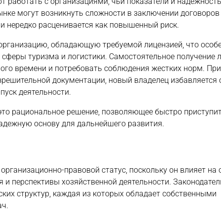
т работать с организациями, чьи показатели и надежность
ынке могут возникнуть сложности в заключении договоров
ии нередко расценивается как повышенный риск.
 организацию, обладающую требуемой лицензией, что особ
, сферы туризма и логистики. Самостоятельное получение 
ого времени и потребовать соблюдения жестких норм. Пр
зрешительной документации, новый владелец избавляется 
пуск деятельности.
 это рациональное решение, позволяющее быстро приступит
адежную основу для дальнейшего развития.
 организационно-правовой статус, поскольку он влияет на
я и перспективы хозяйственной деятельности. Законодате
ких структур, каждая из которых обладает собственными
ач.