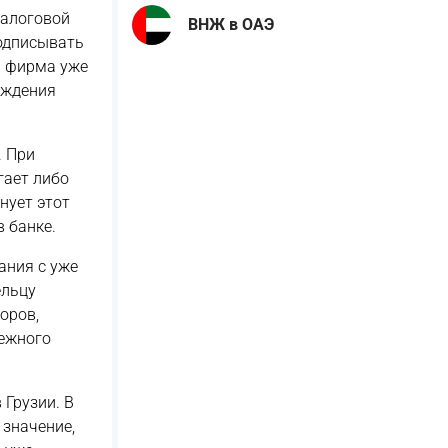
налоговой
ВНЖ в ОАЭ
подписывать
и фирма уже
рждения
. При
гает либо
нует этот
 банке.
ания с уже
ельцу
оров,
дежного
 Грузии. В
 значение,