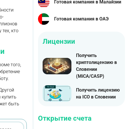
Готовая компания в Малайзии
бности
о-
Готовая компания в ОАЭ
иллионов
тех, кто
Лицензии
ии
Получить
криптолицензию в
оме того,
Словении
обретение
(MiCA/CASP)
оту.
Получить лицензию
Другой
на ICO в Словении
 купить
ожет быть
Открытие счета