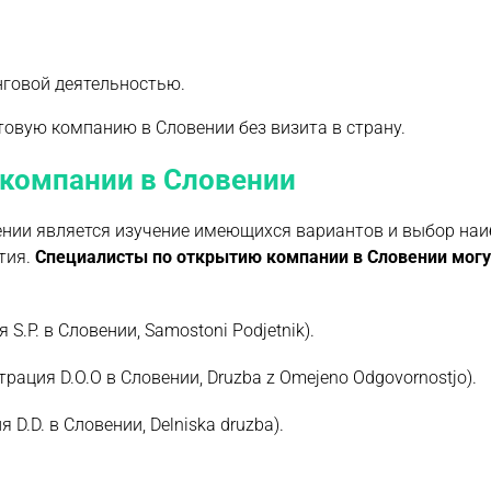
нговой деятельностью.
вую компанию в Словении без визита в страну.
 компании в Словении
ении является изучение имеющихся вариантов и выбор наи
тия.
Специалисты по открытию компании в Словении могу
S.P. в Словении, Samostoni Podjetnik).
рация D.O.O в Словении, Druzba z Omejeno Odgovornostjo).
D.D. в Словении, Delniska druzba).