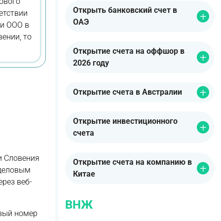
ового
Открыть банковский счет в
етствии
ОАЭ
ки ООО в
ении, то
Открытие счета на оффшор в
2026 году
Открытие счета в Австралии
Открытие инвестиционного
счета
и Словения
Открытие счета на компанию в
 деловым
Китае
рез веб-
ВНЖ
вый номер