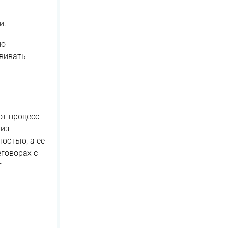
и.
ло
звивать
от процесс
 из
остью, а ее
говорах с
т