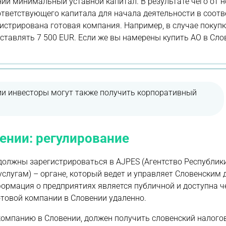
ии минимальный уставной капитал. В результате чего от н
тветствующего капитала для начала деятельности в соотв
истрирована готовая компания. Например, в случае покуп
тавлять 7 500 EUR. Если же вы намерены купить АО в Слов
ии инвесторы могут также получить корпоративный
ении: регулирование
олжны зарегистрироваться в AJPES (Агентство Республик
слугам) – органе, который ведет и управляет Словенским
ормация о предприятиях является публичной и доступна че
отовой компании в Словении удаленно.
омпанию в Словении, должен получить словенский налого