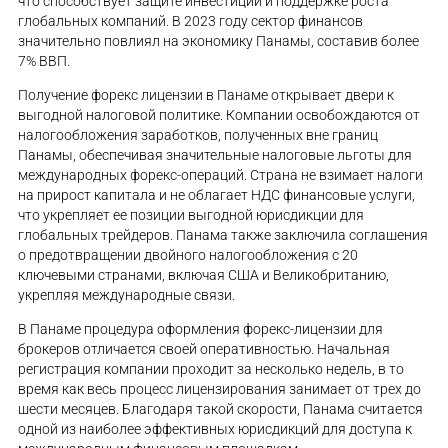
что способствует защите инвестиций и поддержке роста
глобальных компаний. В 2023 году сектор финансов
значительно повлиял на экономику Панамы, составив более
7% ВВП.
Получение форекс лицензии в Панаме открывает двери к
выгодной налоговой политике. Компании освобождаются от
налогообложения заработков, полученных вне границ
Панамы, обеспечивая значительные налоговые льготы для
международных форекс-операций. Страна не взимает налоги
на прирост капитала и не облагает НДС финансовые услуги,
что укрепляет ее позиции выгодной юрисдикции для
глобальных трейдеров. Панама также заключила соглашения
о предотвращении двойного налогообложения с 20
ключевыми странами, включая США и Великобританию,
укрепляя международные связи.
В Панаме процедура оформления форекс-лицензии для
брокеров отличается своей оперативностью. Начальная
регистрация компании проходит за несколько недель, в то
время как весь процесс лицензирования занимает от трех до
шести месяцев. Благодаря такой скорости, Панама считается
одной из наиболее эффективных юрисдикций для доступа к