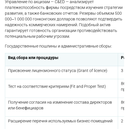
Управление по акцизам — C&ED — анализирует
платежеспособность фирмы посредством изучения стратегии
развития, а также банковских отчетов. Резервы объемом 500
000‒1 000 000 гонконгских долларов позволяют подтвердить
надежность коммерческих намерений. Подобный актив
гарантирует готовность организации противодействовать
потенциальным рабочим угрозам.
Государственные пошлины и административные сборы:
Вид сбора или процедуры
Раз
Присвоение лицензионного статуса (Grant of licence)
3 3
860
Тест на соответствие критериям (Fit and Proper Test)
про
Получение согласия на изменение состава директоров
860
или бенефициаров
про
Расширение перечня используемых бизнес-помещений
2 2