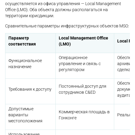
осуществляется из офиса управления — Local Management
Office (LMO). Оба объекта должны располагаться на
территории юрисдикции.
Сравнительные параметры инфраструктурных объектов MSO:
Параметр
Local Management Office
Local Pla
соответствия
(LMO)
Операционное
Обеспече
Функциональное
управление и связь с
архивир
назначение
регулятором
сделках
Обеспече
Постоянный доступ для
Требования к доступу
докумен
сотрудников C&ED
аудита
Допустимые
Коммерческая площадь в
варианты
Реальное
Гонконге
местоположения
Использование