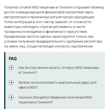
Покупка готовой MSO-лицензии в Гонконге открывает бизнесу
доступ к международной финансовой экосистеме через
авторитетную и признанную регуляторную юрисдикцию.
Успех интеграции в этот сектор зависит от готовности
инвестора соблюдать строгие регламенты в части
прозрачности владения и физического присутствия.
Юридическая чистота сделки гарантируется только при
условии получения предварительного одобрения регулятора
на смену лиц, осуществляющих контроль над бизнесом.
FAQ
Как быстро можно купить готовую MSO-лицензию
в Гонконге?
Процесс переоформления контроля занимает от
Можно ли использовать виртуальный адрес для
двух до четырех месяцев: этот срок продиктован
офиса MSO?
периодом ожидания официального одобрения
новых владельцев со стороны регулятора C&ED.
Нет. Законодательные требования
Сколько обходится первичное получение MSO-
предусматривают наличие реального
лицензии в Гонконге?
коммерческого офиса в Гонконге. Такое помещение
должно быть доступно для регуляторных проверок
Государственный сбор за предоставление лицензии