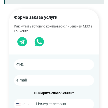
и использоваться для хранения корпоративных и
составляет 3 310 HKD. Дополнительно оплачивается
операционных документов.
проверка каждого директора и бенефициарного
владельца — 860 HKD за одно лицо.
Форма заказа услуги:
Как купить готовую компанию с лицензией MSO в
Гонконге
Выберите способ связи*
+1