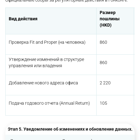
Официальные сборы за регуляторные действия в Гонконге:
Размер
Вид действия
пошлины
С
(HKD)
П
Проверка Fit and Proper (на человека)
860
д
Утверждение изменений в структуре
П
860
управления или владения
н
В
Добавление нового адреса офиса
2 220
с
Е
Подача годового отчета (Annual Return)
105
д
Этап 5. Уведомление об изменениях и обновление данных.