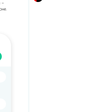
 –
оне.