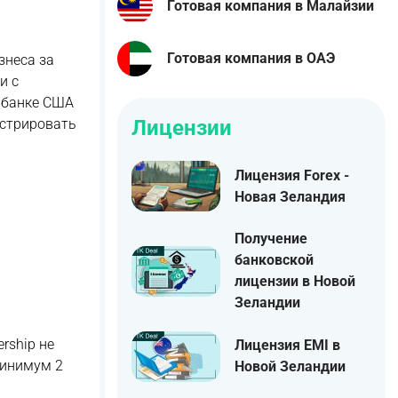
Готовая компания в Малайзии
Готовая компания в ОАЭ
знеса за
и с
т банке США
Лицензии
истрировать
Лицензия Forex -
Новая Зеландия
Получение
банковской
лицензии в Новой
Зеландии
rship не
Лицензия EMI в
Минимум 2
Новой Зеландии