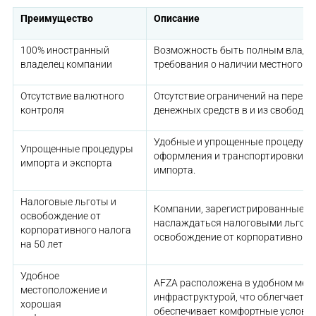
Преимущество
Описание
100% иностранный
Возможность быть полным владе
владелец компании
требования о наличии местного сп
Отсутствие валютного
Отсутствие ограничений на перем
контроля
денежных средств в и из свободно
Удобные и упрощенные процедур
Упрощенные процедуры
оформления и транспортировки то
импорта и экспорта
импорта.
Налоговые льготы и
Компании, зарегистрированные в 
освобождение от
наслаждаться налоговыми льгота
корпоративного налога
освобождение от корпоративного н
на 50 лет
Удобное
AFZA расположена в удобном мест
местоположение и
инфраструктурой, что облегчает д
хорошая
обеспечивает комфортные услови