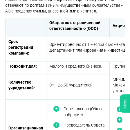
отвечают по долгам и иным имущественным обязательствам
АО в пределах суммы, внесенной ими в капитал.
Общество с ограниченной
Акционе
ответственностью (ООО)
Срок
Ориентировочно от 1 месяца с момента п
регистрации
Департамент планирования и инвестиций
компании:
Подходит для:
Малого и среднего бизнеса.
Крупных
Минимум 
Количество
От 1 до 50 учредителей.
Максимал
учредителей:
установл
Menu
Совет членов (Общее
О
собрание).
П
Председатель Совета
Организационная