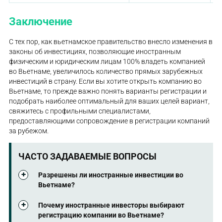
Заключение
С тех пор, как вьетнамское правительство внесло изменения в
законы об инвестициях, позволяющие иностранным
физическим и юридическим лицам 100% владеть компанией
во Вьетнаме, увеличилось количество прямых зарубежных
инвестиций в страну. Если вы хотите открыть компанию во
Вьетнаме, то прежде важно понять варианты регистрации и
подобрать наиболее оптимальный для ваших целей вариант,
свяжитесь с профильными специалистами,
предоставляющими сопровождение в регистрации компаний
за рубежом.
ЧАСТО ЗАДАВАЕМЫЕ ВОПРОСЫ
Разрешены ли иностранные инвестиции во
Вьетнаме?
Да, иностранные инвестиции разрешены во
Почему иностранные инвесторы выбирают
Вьетнаме Однако в некоторых приоритетных для
регистрацию компании во Вьетнаме?
страны секторах (например, логистика,