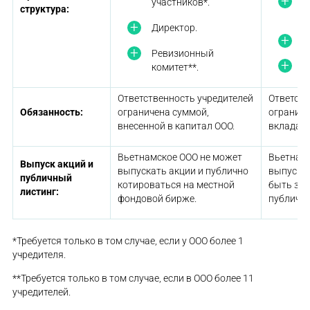
П
участников*.
структура:
П
Директор.
Д
Ревизионный
Р
комитет**.
Ответственность учредителей
Ответств
Обязанность:
ограничена суммой,
огранич
внесенной в капитал ООО.
вкладами
Вьетнамское ООО не может
Вьетнам
Выпуск акций и
выпускать акции и публично
выпускат
публичный
котироваться на местной
быть за
листинг:
фондовой бирже.
публичн
*Требуется только в том случае, если у ООО более 1
учредителя.
**Требуется только в том случае, если в ООО более 11
учредителей.