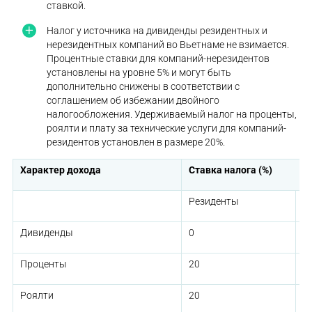
ставкой.
Налог у источника на дивиденды резидентных и
нерезидентных компаний во Вьетнаме не взимается.
Процентные ставки для компаний-нерезидентов
установлены на уровне 5% и могут быть
дополнительно снижены в соответствии с
соглашением об избежании двойного
налогообложения. Удерживаемый налог на проценты,
роялти и плату за технические услуги для компаний-
резидентов установлен в размере 20%.
Характер дохода
Ставка налога (%)
Резиденты
Н
Дивиденды
0
0
Проценты
20
5
Роялти
20
1