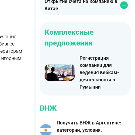
Открытие счета на компанию в
Китае
Комплексные
твующие
предложения
бизнес-
операторам
Регистрация
м игорным
компании для
ведения вебкам-
деятельности в
Румынии
ВНЖ
Получить ВНЖ в Аргентине:
категории, условия,