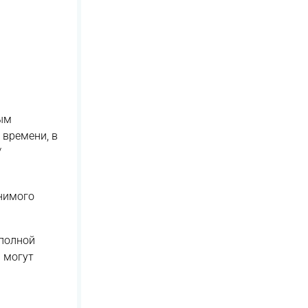
ным
 времени, в
/
енимого
 полной
 могут