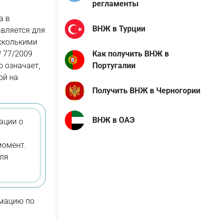
регламенты
а в
ВНЖ в Турции
авляется для
есколькими
 77/2009
Как получить ВНЖ в
о означает,
Португалии
ой на
Получить ВНЖ в Черногории
ВНЖ в ОАЭ
ации о
момент.
для
рмацию по