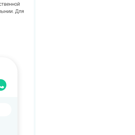
ственной
мынии. Для