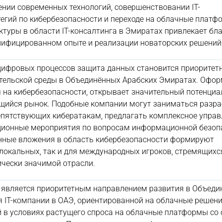
ении современных технологий, совершенствовании IT-
тегий по кибербезопасности и переходе на облачные платф
туры в области IT-консалтинга в Эмиратах привлекает бл
лифицированном опыте и реализации новаторских решений
 цифровых процессов защита данных становится приорите
ельской среды в Объединённых Арабских Эмиратах. Оформ
 на кибербезопасности, открывает значительный потенциа
щийся рынок. Подобные компании могут заниматься разра
пятствующих кибератакам, предлагать комплексное управ
ционные мероприятия по вопросам информационной безоп
нные вложения в область кибербезопасности формируют
локальных, так и для международных игроков, стремящихс
гически значимой отрасли.
 является приоритетным направлением развития в Объед
 IT-компании в ОАЭ, ориентированной на облачные решени
й в условиях растущего спроса на облачные платформы со