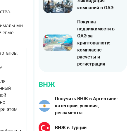
Ликвидация
компаний в ОАЭ
ства.
Покупка
птимальный
недвижимости в
ючевые
ОАЭ за
криптовалюту:
комплаенс,
артапов.
расчеты и
ы
регистрация
ым
для
ВНЖ
енный
ной
Получить ВНЖ в Аргентине:
ьно
категории, условия,
При этом
регламенты
ВНЖ в Турции