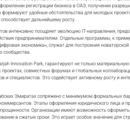
оформлении регистрации бизнеса в ОАЭ, получении разреш
ы формируют удобные обстоятельства для молодых проект
и способствует дальнейшему росту.
тов интенсивно поощряет эволюцию IT-направления, пред
йствия предпринимателям. Отдельные программы, к приме
Цифровая экономика», служат для построения новаторской
о сообщества.
arjah Innovation Park, гарантируют не только материальную
 проектах, совместных форумах и глобальных коллаборац
 и специалистов. Это содействует активному росту и инт
рабских Эмиратах сопряжено с минимумом формальных ба
 коммерсантов. Этапы оформления юридического лица и п
упрощенности. Организации имеют возможность оформить
вание в сжатые сроки. Это играет особое значение для ст