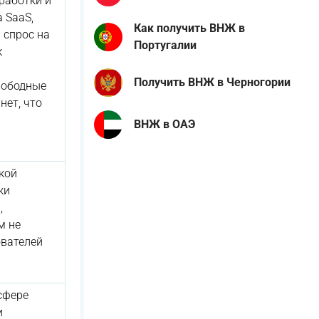
работки и
 SaaS,
Как получить ВНЖ в
 спрос на
Португалии
к
я
Получить ВНЖ в Черногории
вободные
нет, что
ВНЖ в ОАЭ
кой
ки
,
м не
ователей
сфере
и