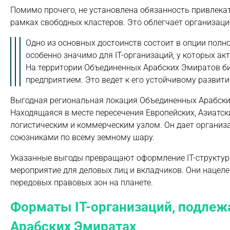
Помимо прочего, не установлена обязанность привлека
рамках свободных кластеров. Это облегчает организац
Одно из основных достоинств состоит в опции полн
особенно значимо для IT-организаций, у которых а
На территории Объединенных Арабских Эмиратов б
предприятием. Это ведет к его устойчивому развит
Выгодная региональная локация Объединенных Арабски
Находящаяся в месте пересечения Европейских, Азиатск
логистическим и коммерческим узлом. Он дает организ
союзниками по всему земному шару.
Указанные выгоды превращают оформление IT-структу
мероприятие для деловых лиц и вкладчиков. Они нацел
передовых правовых зон на планете.
Форматы IT-организаций, подлеж
Арабских Эмиратах