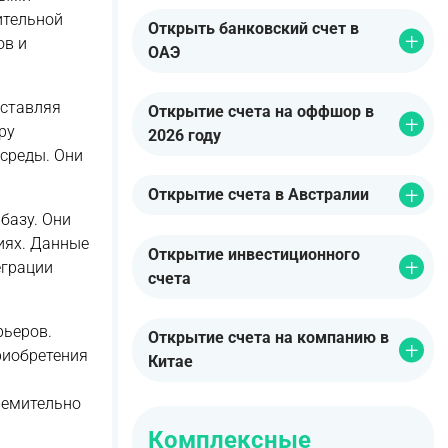
ительной
Открыть банковский счет в
ов и
ОАЭ
оставляя
Открытие счета на оффшор в
ру
2026 году
 среды. Они
Открытие счета в Австралии
 базу. Они
иях. Данные
Открытие инвестиционного
еграции
счета
рьеров.
Открытие счета на компанию в
риобретения
Китае
ремительно
Комплексные