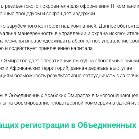
ть резидентского покровителя для оформления IT компании
ионные процедуры и сокращает издержки.
ого зарубежного контроля над компанией. Данное обстояте
ктуальна маневренность в управлении и охрана исключител
изнесмены вправе удерживать абсолютное управление сво
ию и содействует привлечению капитала.
х Эмиратов дает оперативный выход на глобальные рынки
их и Африканских территорий, данная держава выступает
ациям возможность результативно сотрудничать с заказчи
ры в Объединенных Арабских Эмиратах в многообещающее
ены на формирование плодотворной коммерции в одной из
ащих регистрации в Объединенных