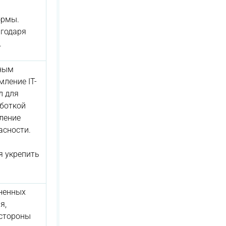
ормы.
агодаря
.
тным
ление IT-
л для
боткой
ление
асности.
я укрепить
иненных
я,
 стороны