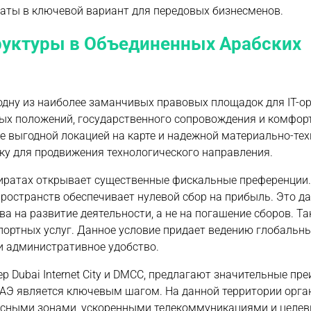
аты в ключевой вариант для передовых бизнесменов.
руктуры в Объединенных Арабских
дну из наиболее заманчивых правовых площадок для IT-ор
х положений, государственного сопровождения и комфор
е выгодной локацией на карте и надежной материально-те
у для продвижения технологического направления.
иратах открывает существенные фискальные преференции.
остранств обеспечивает нулевой сбор на прибыль. Это да
а на развитие деятельности, а не на погашение сборов. Та
портных услуг. Данное условие придает ведению глобальн
и административное удобство.
 Dubai Internet City и DMCC, предлагают значительные пр
 ОАЭ является ключевым шагом. На данной территории орг
сными зонами, ускоренными телекоммуникациями и целе