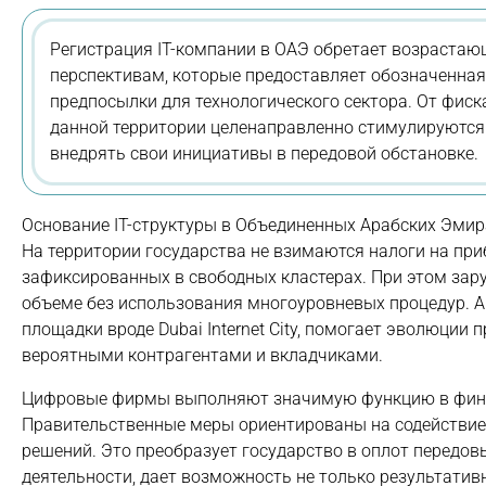
Регистрация IT-компании в ОАЭ обретает возраста
перспективам, которые предоставляет обозначенна
предпосылки для технологического сектора. От фис
данной территории целенаправленно стимулируются 
внедрять свои инициативы в передовой обстановке.
Основание IT-структуры в Объединенных Арабских Эмир
На территории государства не взимаются налоги на при
зафиксированных в свободных кластерах. При этом за
объеме без использования многоуровневых процедур. 
площадки вроде Dubai Internet City, помогает эволюции
вероятными контрагентами и вкладчиками.
Цифровые фирмы выполняют значимую функцию в фина
Правительственные меры ориентированы на содействие 
решений. Это преобразует государство в оплот передов
деятельности, дает возможность не только результатив