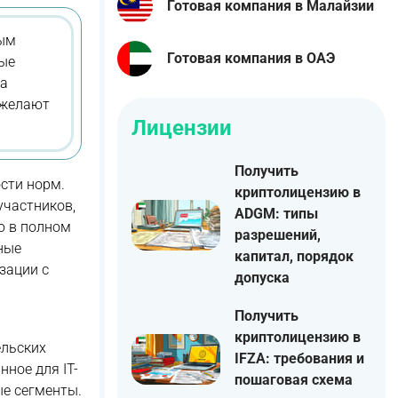
Готовая компания в Малайзии
ным
Готовая компания в ОАЭ
ые
На
 желают
Лицензии
Получить
сти норм.
криптолицензию в
участников,
ADGM: типы
ю в полном
разрешений,
ные
капитал, порядок
зации с
допуска
Получить
криптолицензию в
ельских
IFZA: требования и
ное для IT-
пошаговая схема
ые сегменты.