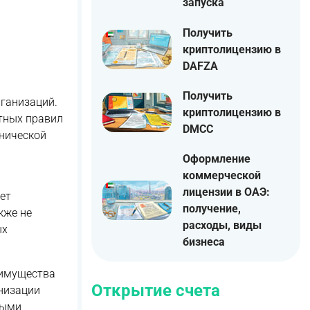
запуска
Получить
криптолицензию в
DAFZA
Получить
ганизаций.
криптолицензию в
тных правил
DMCC
хнической
Оформление
коммерческой
лицензии в ОАЭ:
ет
получение,
кже не
расходы, виды
ых
бизнеса
еимущества
Открытие счета
анизации
выми