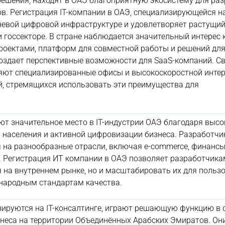
ешения, находят в ОАЭ благоприятную экосистему для раз
в. Регистрация IT-компании в ОАЭ, специализирующейся на
невой цифровой инфраструктуре и удовлетворяет растущий
и госсекторе. В стране наблюдается значительный интерес 
роектами, платформ для совместной работы и решений дл
создает перспективные возможности для SaaS-компаний. С
ляют специализированные офисы и высокоскоростной интер
й, стремящихся использовать эти преимущества для
 значительное место в IT-индустрии ОАЭ благодаря высо
 населения и активной цифровизации бизнеса. Разработчи
 на разнообразные отрасли, включая e-commerce, финансы
. Регистрация ИТ компании в ОАЭ позволяет разработчика
 на внутреннем рынке, но и масштабировать их для польз
народным стандартам качества.
зируются на IT-консалтинге, играют решающую функцию в 
неса на территории Объединённых Арабских Эмиратов. Он