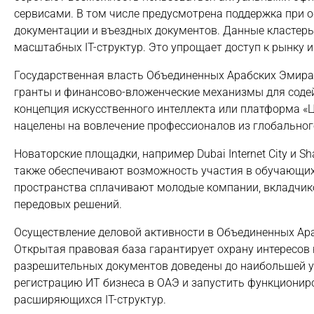
сервисами. В том числе предусмотрена поддержка при 
документации и въездных документов. Данные кластер
масштабных IT-структур. Это упрощает доступ к рынку 
Государственная власть Объединенных Арабских Эмира
гранты и финансово-вложенческие механизмы для соде
концепция искусственного интеллекта или платформа «
нацелены на вовлечение профессионалов из глобальног
Новаторские площадки, например Dubai Internet City и Sh
также обеспечивают возможность участия в обучающих
пространства сплачивают молодые компании, вкладчиков
передовых решений.
Осуществление деловой активности в Объединенных А
Открытая правовая база гарантирует охрану интересов
разрешительных документов доведены до наибольшей 
регистрацию ИТ бизнеса в ОАЭ и запустить функциониро
расширяющихся IT-структур.