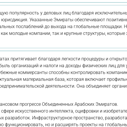
ющую популярность у деловых лиц благодаря исключитель
я юрисдикция. Указанные Эмираты обеспечивают позитивн
кальных послаблений до выхода на глобальные площадки. 
как молодые компании, так и крупные структуры, которые
атах притягивает благодаря легкости процедуры и открыто
быль организаций и налоги на доходы физических лиц для 
рубежные коммерсанты способны контролировать компани
Актуальная материальная база, которая включает профиль
 предпринимательской деятельности. Она объединяет органи
нсовом прогрессе Объединенных Арабских Эмиратов.
сфере искусственного интеллекта, оцифровки и изобретат
ых разработок. Инфраструктурное пространство, разработан
но функционировать, но и расширять проекты на глобальн