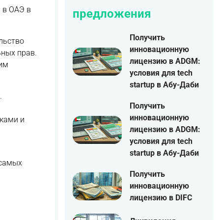
 в ОАЭ в
предложения
Получить
льство
инновационную
ьных прав.
лицензию в ADGM:
им
условия для tech
startup в Абу-Даби
.
Получить
инновационную
ками и
лицензию в ADGM:
условия для tech
startup в Абу-Даби
 самых
Получить
инновационную
лицензию в DIFC