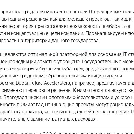
риятная среда для множества ветвей IT-предприниматель
 выгодным решением как для молодых проектов, так и для
вая территория предоставляет возможность подбирать о
сти и концептуальные цели компании. Проанализируем кл
ровать на территории данного государства.
 являются оптимальной платформой для основания IT-ст
нной юрисдикции заметно упрощено. Государственные мер
-акселераторы и бизнес-инкубаторы, предоставляют нов
ционным средствам, образовательным инициативам и
амма Dubai Future Accelerators, например, предназначена 
 применяют передовые решения. К ним относятся искусств
и. Благодаря низким налоговым обязательствам и ускорен
ельности в Эмиратах, начинающие проекты могут рационал
зработку продукта, маркетинг и дальнейшее расширение. 
 значительных административных расходах.