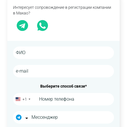
Интересует сопровождение в регистрации компании
Коммандитное товарищество (Sociedade em
в Макао?
comandita por acções).
Полное партнерство (Sociedades em nome
colectivo).
Филиал/представительство.
Дочерняя компания.
Выберите способ связи*
+1