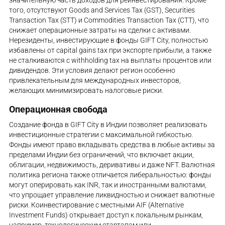
значительную часть доходов для реинвестирования. Кроме
того, отсутствуют Goods and Services Tax (GST), Securities
Transaction Tax (STT) и Commodities Transaction Tax (CTT), что
снижает операционные затраты на сделки с активами.
Нерезиденты, инвестирующие в фонды GIFT City, полностью
избавлены от capital gains tax при экспорте прибыли, а также
не сталкиваются с withholding tax на выплаты процентов или
дивидендов. Эти условия делают регион особенно
привлекательным для международных инвесторов,
желающих минимизировать налоговые риски.
Операционная свобода
Создание фонда в GIFT City в Индии позволяет реализовать
инвестиционные стратегии с максимальной гибкостью.
Фонды имеют право вкладывать средства в любые активы за
пределами Индии без ограничений, что включает акции,
облигации, недвижимость, деривативы и даже NFT. Валютная
политика региона также отличается либеральностью: фонды
могут оперировать как INR, так и иностранными валютами,
что упрощает управление ликвидностью и снижает валютные
риски. Коинвестирование с местными AIF (Alternative
Investment Funds) открывает доступ к локальным рынкам,