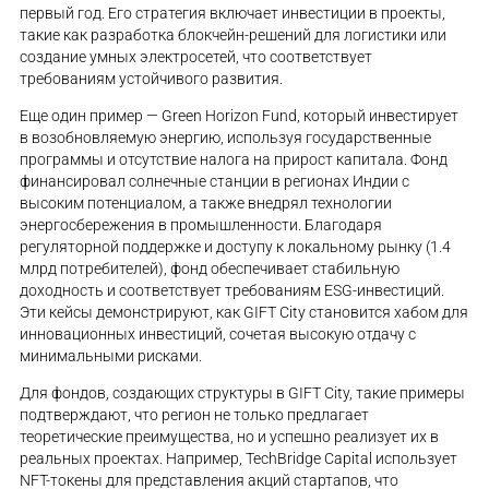
первый год. Его стратегия включает инвестиции в проекты,
такие как разработка блокчейн-решений для логистики или
создание умных электросетей, что соответствует
требованиям устойчивого развития.
Еще один пример — Green Horizon Fund, который инвестирует
в возобновляемую энергию, используя государственные
программы и отсутствие налога на прирост капитала. Фонд
финансировал солнечные станции в регионах Индии с
высоким потенциалом, а также внедрял технологии
энергосбережения в промышленности. Благодаря
регуляторной поддержке и доступу к локальному рынку (1.4
млрд потребителей), фонд обеспечивает стабильную
доходность и соответствует требованиям ESG-инвестиций.
Эти кейсы демонстрируют, как GIFT City становится хабом для
инновационных инвестиций, сочетая высокую отдачу с
минимальными рисками.
Для фондов, создающих структуры в GIFT City, такие примеры
подтверждают, что регион не только предлагает
теоретические преимущества, но и успешно реализует их в
реальных проектах. Например, TechBridge Capital использует
NFT-токены для представления акций стартапов, что