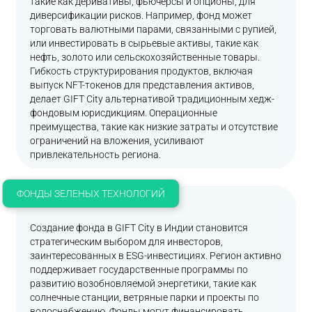
такие как деривативы, фьючерсы и опционы, для
диверсификации рисков. Например, фонд может
торговать валютными парами, связанными с рупией,
или инвестировать в сырьевые активы, такие как
нефть, золото или сельскохозяйственные товары.
Гибкость структурирования продуктов, включая
выпуск NFT-токенов для представления активов,
делает GIFT City альтернативой традиционным хедж-
фондовым юрисдикциям. Операционные
преимущества, такие как низкие затраты и отсутствие
ограничений на вложения, усиливают
привлекательность региона.
ФОНДЫ ЗЕЛЕНЫХ ТЕХНОЛОГИЙ
Создание фонда в GIFT City в Индии становится
стратегическим выбором для инвесторов,
заинтересованных в ESG-инвестициях. Регион активно
поддерживает государственные программы по
развитию возобновляемой энергетики, такие как
солнечные станции, ветряные парки и проекты по
водоснабжению. Фонды могут финансировать