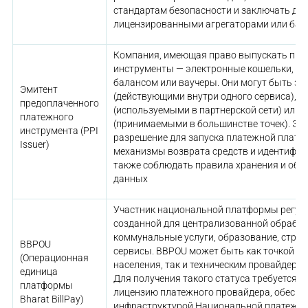
стандартам безопасности и заключать до
лицензированными агрегаторами или бан
Компания, имеющая право выпускать пр
инструменты — электронные кошельки, к
балансом или ваучеры. Они могут быть з
Эмитент
(действующими внутри одного сервиса), 
предоплаченного
(используемыми в партнерской сети) или
платежного
(принимаемыми в большинстве точек). Эм
инструмента (PPI
разрешение для запуска платежной платф
Issuer)
механизмы возврата средств и идентифик
также соблюдать правила хранения и обр
данных
Участник национальной платформы регуля
созданной для централизованной обработ
коммунальные услуги, образование, страх
BBPOU
сервисы. BBPOU может быть как точкой пр
(Операционная
населения, так и техническим провайдером
единица
Для получения такого статуса требуется 
платформы
лицензию платежного провайдера, обеспе
Bharat BillPay)
инфраструктурой Национальной платежной