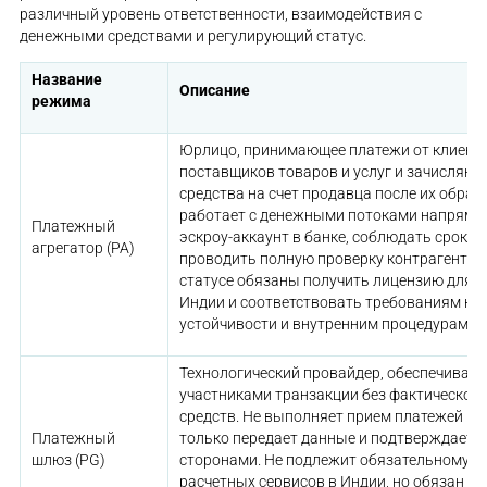
различный уровень ответственности, взаимодействия с
денежными средствами и регулирующий статус.
Название
Описание
режима
Юрлицо, принимающее платежи от клиенто
поставщиков товаров и услуг и зачисляю
средства на счет продавца после их обраб
работает с денежными потоками напряму
Платежный
эскроу-аккаунт в банке, соблюдать сроки 
агрегатор (PA)
проводить полную проверку контрагентов
статусе обязаны получить лицензию для 
Индии и соответствовать требованиям к 
устойчивости и внутренним процедурам
Технологический провайдер, обеспечиваю
участниками транзакции без фактического
средств. Не выполняет прием платежей и н
Платежный
только передает данные и подтверждает 
шлюз (PG)
сторонами. Не подлежит обязательному 
расчетных сервисов в Индии, но обязан с