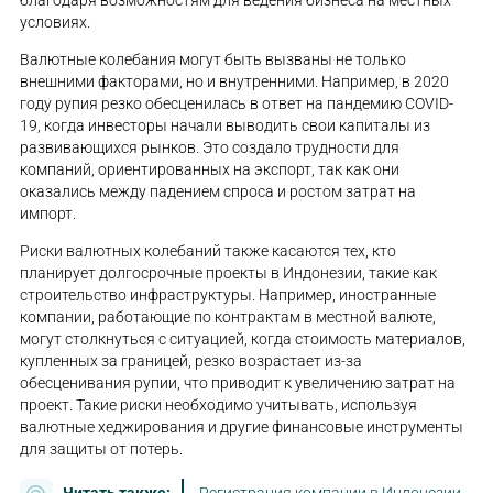
благодаря возможностям для ведения бизнеса на местных
условиях.
Валютные колебания могут быть вызваны не только
внешними факторами, но и внутренними. Например, в 2020
году рупия резко обесценилась в ответ на пандемию COVID-
19, когда инвесторы начали выводить свои капиталы из
развивающихся рынков. Это создало трудности для
компаний, ориентированных на экспорт, так как они
оказались между падением спроса и ростом затрат на
импорт.
Риски валютных колебаний также касаются тех, кто
планирует долгосрочные проекты в Индонезии, такие как
строительство инфраструктуры. Например, иностранные
компании, работающие по контрактам в местной валюте,
могут столкнуться с ситуацией, когда стоимость материалов,
купленных за границей, резко возрастает из-за
обесценивания рупии, что приводит к увеличению затрат на
проект. Такие риски необходимо учитывать, используя
валютные хеджирования и другие финансовые инструменты
для защиты от потерь.
Читать также:
Регистрация компании в Индонезии