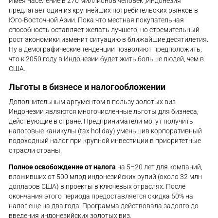
Имея население в 270 миллионов человек ,Индонезия
предлагает один из крупнейших потребительских рынков в
Юго-Восточной Азии. Пока что местная покупательная
способность оставляет желать лучшего, но стремительный
рост экономики изменит ситуацию в ближайшие десятилетия.
Ну а демографические тенденции позволяют предположить,
что к 2050 году в Индонезии будет жить больше людей, чем в
США.
Льготы в бизнесе и налогообложении
Дополнительным аргументом в пользу золотых виз
Индонезии являются многочисленные льготы для бизнеса,
действующие в стране. Предприниматели могут получить
налоговые каникулы (tax holiday) уменьшив корпоративный
подоходный налог при крупной инвестиции в приоритетные
отрасли страны.
Полное освобождение от налога
на 5–20 лет для компаний,
вложивших от 500 млрд индонезийских рупий (около 32 млн
долларов США) в проекты в ключевых отраслях. После
окончания этого периода предоставляется скидка 50% на
налог еще на два года​. Программа действовала задолго до
введения индонезийских золотых виз.