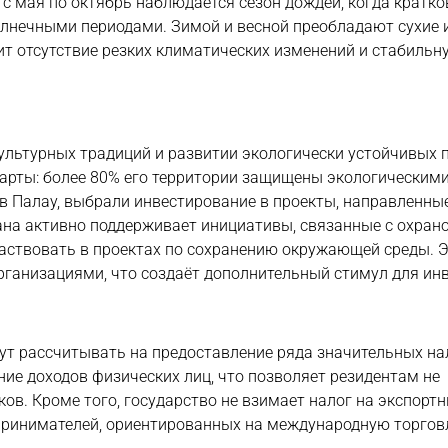
 с мая по октябрь наблюдается сезон дождей, когда кратк
лнечными периодами. Зимой и весной преобладают сухие 
нит отсутствие резких климатических изменений и стабиль
культурных традиций и развитии экологически устойчивых 
дарты: более 80% его территории защищены экологическим
в Палау, выбрали инвестирование в проекты, направленны
на активно поддерживает инициативы, связанные с охран
участвовать в проектах по сохранению окружающей среды. 
анизациями, что создаёт дополнительный стимул для инв
ут рассчитывать на предоставление ряда значительных н
ие доходов физических лиц, что позволяет резидентам не
ов. Кроме того, государство не взимает налог на экспорт
дпринимателей, ориентированных на международную торгов