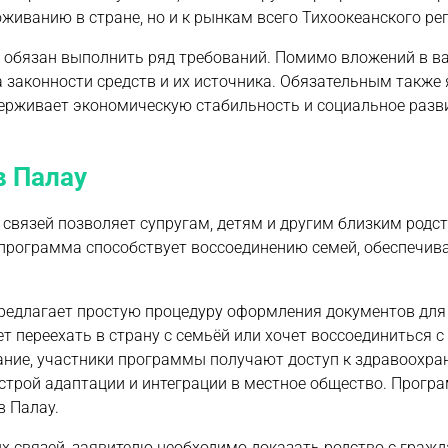
живанию в стране, но и к рынкам всего Тихоокеанского ре
и обязан выполнить ряд требований. Помимо вложений в 
 законности средств и их источника. Обязательным также 
держивает экономическую стабильность и социальное разв
в Палау
связей позволяет супругам, детям и другим близким родс
 программа способствует воссоединению семей, обеспечив
редлагает простую процедуру оформления документов для
т переехать в страну с семьёй или хочет воссоединиться с
ние, участники программы получают доступ к здравоохра
строй адаптации и интеграции в местное общество. Прогр
в Палау.
х связей, заявителю необходимо доказать родство с граж