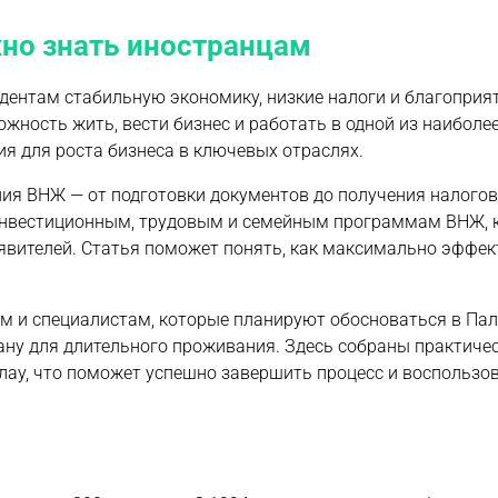
жно знать иностранцам
идентам стабильную экономику, низкие налоги и благопри
жность жить, вести бизнес и работать в одной из наиболе
я для роста бизнеса в ключевых отраслях.
ия ВНЖ — от подготовки документов до получения налогов
 инвестиционным, трудовым и семейным программам ВНЖ, 
аявителей. Статья поможет понять, как максимально эффе
ям и специалистам, которые планируют обосноваться в Пал
рану для длительного проживания. Здесь собраны практиче
ау, что поможет успешно завершить процесс и воспользо