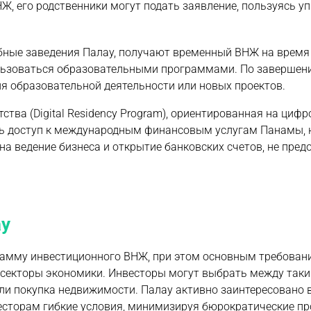
НЖ, его родственники могут подать заявление, пользуясь 
ебные заведения Палау, получают временный ВНЖ на время 
ользоваться образовательными программами. По завершен
ия образовательной деятельности или новых проектов.
тва (Digital Residency Program), ориентированная на циф
ить доступ к международным финансовым услугам Панамы, 
на ведение бизнеса и открытие банковских счетов, не пред
ау
грамму инвестиционного ВНЖ, при этом основным требован
 секторы экономики. Инвесторы могут выбрать между так
или покупка недвижимости. Палау активно заинтересовано 
есторам гибкие условия, минимизируя бюрократические пр