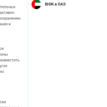
ВНЖ в ОАЭ
ительных
 активно
воохранению
ания и
ря
роны
 разместить
угих
нно
ески