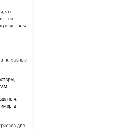
ы, что
льготы
первые годы
на на разные
есторы,
там.
одателя.
имер, в
ереезда для