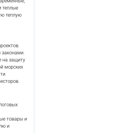
овременные,
и теплые
ную теплую
проектов.
и законами.
е на защиту
ой морских
Эти
есторов.
алоговых
ные товары и
лю и