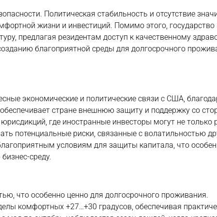
зопасности. Политическая стабильность и отсутствие знач
мфортной жизни и инвестиций. Помимо этого, государство
уру, предлагая резидентам доступ к качественному здра
 созданию благоприятной среды для долгосрочного прожив
есные экономические и политические связи с США, благода
 обеспечивает стране внешнюю защиту и поддержку со сто
 юрисдикций, где иностранные инвесторы могут не только
вать потенциальные риски, связанные с волатильностью др
благоприятным условиям для защиты капитала, что особе
 бизнес-среду.
тью, что особенно ценно для долгосрочного проживания.
еделы комфортных +27…+30 градусов, обеспечивая практич