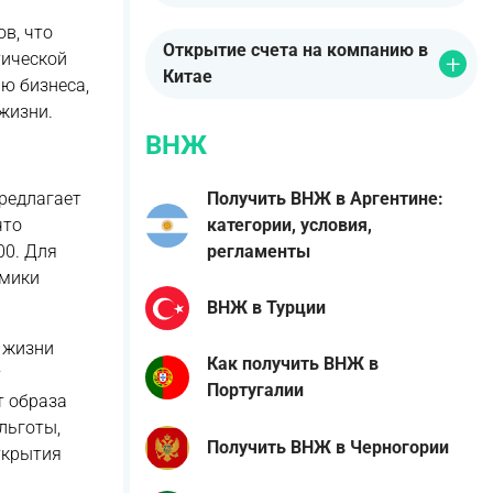
в, что
Открытие счета на компанию в
тической
Китае
ю бизнеса,
жизни.
ВНЖ
Получить ВНЖ в Аргентине:
редлагает
категории, условия,
что
регламенты
00. Для
омики
ВНЖ в Турции
 жизни
Как получить ВНЖ в
т
Португалии
т образа
льготы,
Получить ВНЖ в Черногории
ткрытия