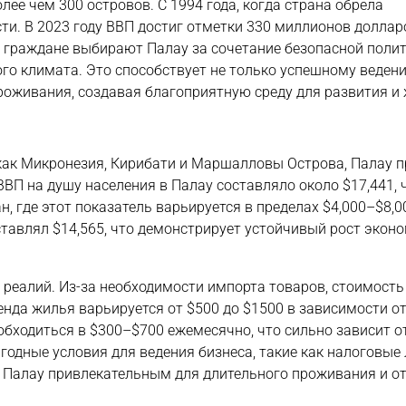
лее чем 300 островов. С 1994 года, когда страна обрела
ти. В 2023 году ВВП достиг отметки 330 миллионов долларо
 граждане выбирают Палау за сочетание безопасной поли
го климата. Это способствует не только успешному ведени
роживания, создавая благоприятную среду для развития и 
 как Микронезия, Кирибати и Маршалловы Острова, Палау п
ВВП на душу населения в Палау составляло около $17,441, 
 где этот показатель варьируется в пределах $4,000–$8,0
ставлял $14,565, что демонстрирует устойчивый рост экон
 реалий. Из-за необходимости импорта товаров, стоимость
енда жилья варьируется от $500 до $1500 в зависимости о
обходиться в $300–$700 ежемесячно, что сильно зависит о
годные условия для ведения бизнеса, такие как налоговые 
 Палау привлекательным для длительного проживания и о