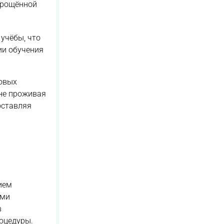
упрощённой
учёбы, что
ии обучения
ровых
не проживая
оставляя
ием
ими
в
оцедуры.