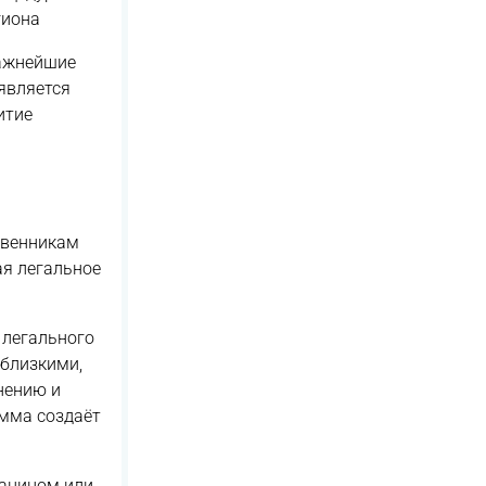
гиона
важнейшие
является
итие
твенникам
ая легальное
 легального
 близкими,
нению и
амма создаёт
данином или