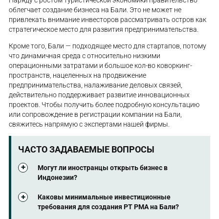
облегчает создание бизнеса на Бали. Это не может не
привлекать внимание инвесторов рассматривать остров как
стратегическое место для развития предпринимательства.
Кроме того, Бали — подходящее место для стартапов, потому
что динамичная среда с относительно низкими
операционными затратами и большое кол-во коворкинг-
пространств, нацеленных на продвижение
предпринимательства, налаживание деловых связей,
действительно поддерживает развитие инновационных
проектов. Чтобы получить более подробную консультацию
или сопровождение в регистрации компании на Бали,
свяжитесь напрямую с экспертами нашей фирмы.
ЧАСТО ЗАДАВАЕМЫЕ ВОПРОСЫ
Могут ли иностранцы открыть бизнес в
Индонезии?
В целом да, иностранцам разрешено создавать
Каковы минимальные инвестиционные
предприятия в Индонезии, в том числе на Бали,
требования для создания PT PMA на Бали?
однако есть определенные ограничения