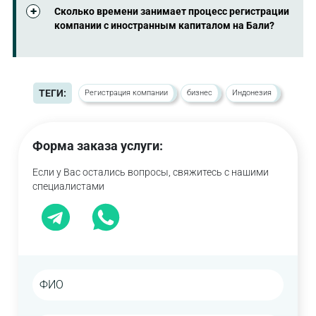
иностранной собственности в разных отраслях.
Минимальный оплаченный капитал для
Сколько времени занимает процесс регистрации
Свяжитесь с нами для получения дополнительной
регистрации PMA должен превышать 10
компании с иностранным капиталом на Бали?
информации.
миллиардов индонезийских рупий. Однако эта
сумма не обязательно должна быть в виде
Процесс регистрации PMA занимает от 2-х недель.
денежного депозита. Бизнес-активы могут
отображаться как инвестиции, за исключением
земли и зданий.
ТЕГИ:
Регистрация компании
бизнес
Индонезия
Форма заказа услуги:
Если у Вас остались вопросы, свяжитесь с нашими
специалистами