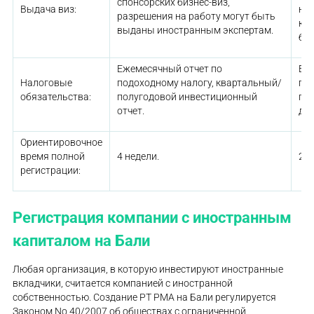
спонсорских бизнес-виз,
Выдача виз:
не
разрешения на работу могут быть
ко
выданы иностранным экспертам.
биз
Ежемесячный отчет по
Еж
Налоговые
подоходному налогу, квартальный/
по
обязательства:
полугодовой инвестиционный
год
отчет.
де
Ориентировочное
время полной
4 недели.
2 н
регистрации:
Регистрация компании с иностранным
капиталом на Бали
Любая организация, в которую инвестируют иностранные
вкладчики, считается компанией с иностранной
собственностью. Создание PT PMA на Бали регулируется
Законом No 40/2007 об обществах с ограниченной