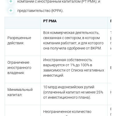
компании с иностранным капиталом (PT PMA); и
представительство (KPPA).
PT PMA
Пр
Вся коммерческая деятельность,
То
Разрешенные
связанная с сектором, в котором
ры
действия:
компания работает, и для которого
пр
она получила одобрение от BKPM.
ин
Иностранная собственность
Ограничение
варьируется от 1% до 100% в
иностранного
Без
зависимости от Списка негативных
владения:
инвестиций.
10 млрд индонезийских рупий
Минимальный
(оплаченный капитал не менее 25%
Не
капитал:
от инвестиционного плана).
Ра
Неограниченное количество
гла