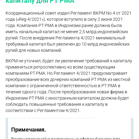
капиталу для PT PMA
Координационный совет издал Регламент BKPM No 4 от 2021
года («Reg 4/2021»), которое вступило в силу 2 июня 2021
года. Компания PT PMA в Индонезии ранее должна была
иметь начальный капитал не менее 2,5 млрд индонезийских
рупий. После внедрения Регламента 4/2021 минимальный
требуемый капитал был увеличен до 10 млрд индонезийских
рупий для новых компаний.
BKPM не уточнил, будет ли увеличение требований к капиталу
применяться ретроспективно ко всем существующим
компаниям PT PMA. Но Регламент 4/2021 предусматривает
преобразование всех дочерних компаний PT PMA из местной
компании с ограниченной ответственностью в PT PMA в
течение одного года. После преобразования новая фирма в
Индонезии PT PMA с иностранным капиталом должна будет
соблюдать повышенные требования к капиталу в
соответствии с Регламентом 4/2021.
Примечания.
Ввиду изменений в разрешенных сферах бизнеса для