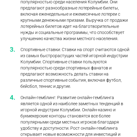
популярностью среди населения Колумбии. Они
предлагают разнообразные лотерейные билеты,
включая еженедельные и ежемесячные лотереи с
крупными денежными призами. Выручка от продажи
лотерейных билетов идет на благотворительные
нужды и социальные программы, что способствует
улучшению качества жизни местного населения.
Спортивные ставки: Ставки на спорт считаются одной
из самых быстрорастущих частей игорной индустрии
Колумбии. Спортивные ставки пользуются
популярностью среди спортивных фанатов и
предлагают возможность делать ставки на
различные спортивные события, включая футбол,
бейсбол, теннис и другие.
Онлайн-гемблинг: Развитие онлайн-гемблинга
является одной из наиболее заметных тенденций в
игорной индустрии Колумбии. Онлайн-казино и
букмекерские конторы становятся все более
популярными среди местных игроков благодаря
удобству и доступности. Рост онлайн-гемблинга
открывает новые возможности для инвестиций и