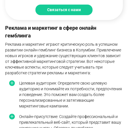
Связаться с нами
Реклама и маркетинг в сфере онлайн
гемблинга
Реклама и маркетинг играют критическую роль в успешном
развитии онлайн-гемблинг бизнеса в Колумбии. Привлечение
новых игроков и удержание существующих клиентов зависит
от эффективной маркетинговой стратегии. Вот некоторые
ключевые аспекты, которые следует учитывать при
разработке стратегии рекламы и маркетинга:
Целевая аудитория: Определите свою целевую
аудиторию и понимайте их потребности, предпочтения
и поведение. Это поможет вам создать более
персонализированные и затягивающие
маркетинговые кампании.
Онлайн-присутствие: Создайте профессиональный и
привлекательный веб-сайт, который представит вашу