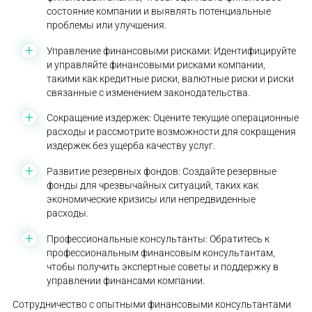
состояние компании и выявлять потенциальные
проблемы или улучшения.
Управление финансовыми рисками: Идентифицируйте
и управляйте финансовыми рисками компании,
такими как кредитные риски, валютные риски и риски
связанные с изменением законодательства.
Сокращение издержек: Оцените текущие операционные
расходы и рассмотрите возможности для сокращения
издержек без ущерба качеству услуг.
Развитие резервных фондов: Создайте резервные
фонды для чрезвычайных ситуаций, таких как
экономические кризисы или непредвиденные
расходы.
Профессиональные консультанты: Обратитесь к
профессиональным финансовым консультантам,
чтобы получить экспертные советы и поддержку в
управлении финансами компании.
Сотрудничество с опытными финансовыми консультантами