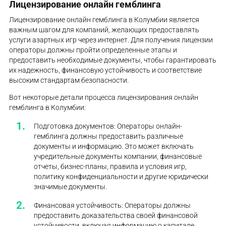
Лицензирование онлайн гемблинга
Лицензирование онлайн гемблинга в Колумбии является
важным шагом для компаний, желающих предоставлять
услуги азартных игр через интернет. Для получения лицензии
операторы должны пройти определенные этапы и
предоставить необходимые документы, чтобы гарантировать
их надежность, финансовую устойчивость и соответствие
высоким стандартам безопасности.
Вот некоторые детали процесса лицензирования онлайн
гемблинга в Колумбии:
Подготовка документов: Операторы онлайн-
гемблинга должны предоставить различные
документы и информацию. Это может включать
учредительные документы компании, финансовые
отчеты, бизнес-планы, правила и условия игр,
политику конфиденциальности и другие юридически
значимые документы.
Финансовая устойчивость: Операторы должны
предоставить доказательства своей финансовой
устойчивости, включая информацию о капитале