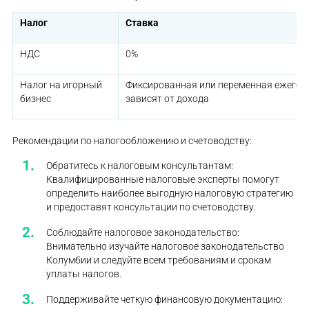
Налог
Ставка
НДС
0%
Налог на игорный
Фиксированная или переменная ежегод
бизнес
зависят от дохода
Рекомендации по налогообложению и счетоводству:
Обратитесь к налоговым консультантам:
Квалифицированные налоговые эксперты помогут
определить наиболее выгодную налоговую стратегию
и предоставят консультации по счетоводству.
Соблюдайте налоговое законодательство:
Внимательно изучайте налоговое законодательство
Колумбии и следуйте всем требованиям и срокам
уплаты налогов.
Поддерживайте четкую финансовую документацию: