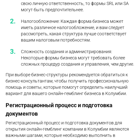
свою личную ответственность, то формы SRL или SA
могут быть предпочтительнее.
Налогообложение: Каждая форма бизнеса может
иметь различное налогообложение, и вам следует
рассмотреть, какая структура лучше соответствует
вашим налоговым потребностям.
Сложность создания и администрирования:
Некоторые формы бизнеса могут требовать более
сложных процедур создания и управления, чем другие.
При выборе бизнес-структуры рекомендуется обратиться к
бизнес-консультантам, чтобы получить профессиональную
помощь и советы, которые помогут определить наилучший
вариант для вашего онлайн-гемблинг бизнеса в Колумбии.
Регистрационный процесс и подготовка
документов
Регистрационный процесс и подготовка документов для
открытия онлайн-гемблинг компании в Колумбии являются
важными шагами, которые необходимо выполнить в