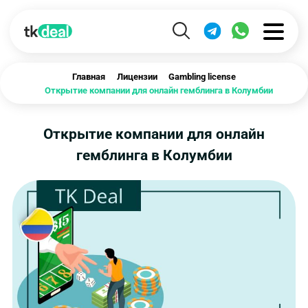
Главная
Лицензии
Gambling license
Открытие компании для онлайн гемблинга в Колумбии
Открытие компании для онлайн
гемблинга в Колумбии