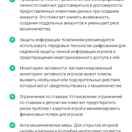
личности помогает удостовериться в достоверности
предоставленных клиентами данных при создании
аккаунта. Это помогает снизить возможность
создания поддельных аккаунтов и уменьшает риск
мошенничества.
Защита информации: Компаниям рекомендуется
использовать передовые технологии шифрования для
надежной защиты личной информации игроков и
предотвращения неавторизованного доступа к ней.
Мониторинг активности: Автоматизированный
мониторинг активности игроков может помочь
выявить необычные или подозрительные действия,
которые могут свидетельствовать о мошенничестве.
Ограничения по ставкам: Установление ограничений
по ставкам и депозитам помогает предотвратить
риски проблем с азартной игрой и минимизировать
финансовые потери для игроков.
Анти-мошеннические меры: Для открытия игорной
онлайн компании в Колумбии необходимо провести