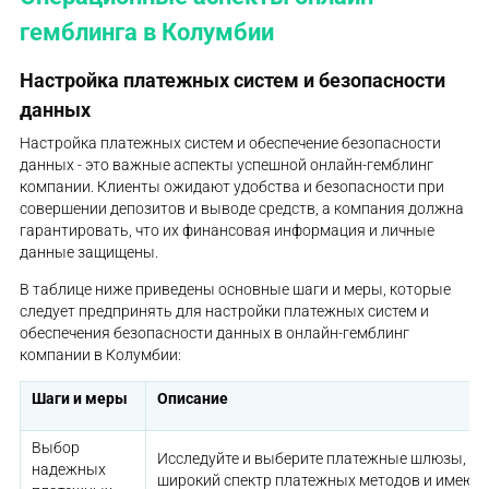
гемблинга в Колумбии
Настройка платежных систем и безопасности
данных
Настройка платежных систем и обеспечение безопасности
данных - это важные аспекты успешной онлайн-гемблинг
компании. Клиенты ожидают удобства и безопасности при
совершении депозитов и выводе средств, а компания должна
гарантировать, что их финансовая информация и личные
данные защищены.
В таблице ниже приведены основные шаги и меры, которые
следует предпринять для настройки платежных систем и
обеспечения безопасности данных в онлайн-гемблинг
компании в Колумбии:
Шаги и меры
Описание
Выбор
Исследуйте и выберите платежные шлюзы, к
надежных
широкий спектр платежных методов и имеют