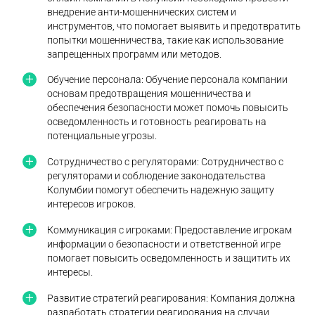
внедрение анти-мошеннических систем и
инструментов, что помогает выявить и предотвратить
попытки мошенничества, такие как использование
запрещенных программ или методов.
Обучение персонала: Обучение персонала компании
основам предотвращения мошенничества и
обеспечения безопасности может помочь повысить
осведомленность и готовность реагировать на
потенциальные угрозы.
Сотрудничество с регуляторами: Сотрудничество с
регуляторами и соблюдение законодательства
Колумбии помогут обеспечить надежную защиту
интересов игроков.
Коммуникация с игроками: Предоставление игрокам
информации о безопасности и ответственной игре
помогает повысить осведомленность и защитить их
интересы.
Развитие стратегий реагирования: Компания должна
разработать стратегии реагирования на случаи