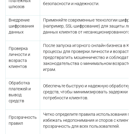
платежных
безопасности и надежности.
шлюзов
Внедрение
Применяйте современные технологии шифро
шифрования
(например, SSL-шифрование) для защиты ли
данных
данных клиентов от несанкционированного д
После запуска игорного онлайн бизнеса в Ко
Проверка
процессы для проверки личности и возраста 
личности и
предотвратить мошенничество и соблюдать 
возраста
законодательства о минимальном возрасте д
клиентов
играм.
Обработка
Обеспечьте быструю и надежную обработку п
платежей и
средств, чтобы минимизировать задержки и 
вывод
потребности клиентов.
средств
Четко определите правила использования пл
Прозрачность
избежать недопонимания и споров с клиентам
правил
прозрачность для всех пользователей.