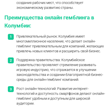
создания рабочих мест, что способствует
экономическому развитию страны.
Преимущества онлайн гемблинга в
Колумбии:
Привлекательный рынок: Колумбия имеет
многомиллионное население, что делает онлайн-
гемблинг привлекательным для компаний, желающих
привлечь новых клиентов и расширить свой бизнес.
Поддержка правительства: Колумбийское
правительство проявляет стремление развивать
игровую индустрию, что отражается в улучшении
законодательства и создании благоприятной бизнес-
среды для онлайн-гемблинг компаний.
Рост онлайн-технологий: Развитие интернет-
технологий и доступность смартфонов делают онлайн-
гемблинг удобным и доступным для широкой
аудитории.