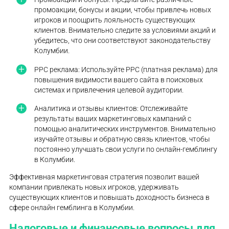
промоакции, бонусы и акции, чтобы привлечь новых
игроков и поощрить лояльность существующих
клиентов. Внимательно следите за условиями акций и
убедитесь, что они соответствуют законодательству
Колумбии.
PPC реклама: Используйте PPC (платная реклама) для
повышения видимости вашего сайта в поисковых
системах и привлечения целевой аудитории.
Аналитика и отзывы клиентов: Отслеживайте
результаты ваших маркетинговых кампаний с
помощью аналитических инструментов. Внимательно
изучайте отзывы и обратную связь клиентов, чтобы
постоянно улучшать свои услуги по онлайн-гемблингу
в Колумбии.
Эффективная маркетинговая стратегия позволит вашей
компании привлекать новых игроков, удерживать
существующих клиентов и повышать доходность бизнеса в
сфере онлайн гемблинга в Колумбии.
Налоговые и финансовые вопросы для