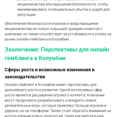
мошенничества или нарушения безопасности, чтобы
минимизировать потенциальные убытки и ущерб для
репутации.
Обеспечение безопасности игроков и предотвращение
мошенничества не только повышает доверие клиентов к
компании, но также способствует ее устойчивости и успеху на
рынке онлайн-гемблинга в Колумбии.
Заключение: Перспективы для онлайн
гемблинга в Колумбии
Сферы роста и возможные изменения в
законодательстве
Онлайн-гемблинг в Колумбии имеет перспективы для
дальнейшего роста и развития. Одной из ключевых сфер
роста является расширение игрового контента. Компании
могут продолжать разрабатывать и внедрять новые
увлекательные игры, которые привлекут больше игроков и
удержат их на платформе. Также стоит обратить внимание на
использование новых технологий, таких как виртуальная