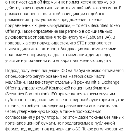
он не имеет единой формы и не применяется напрямую в
действующих нормативных актах малайзийского региона. В
рамках правового поля этой юрисдикции подобные
размещения трактуются как предложение токенов,
приравненных к ценным бумагам, — то есть Securities Token
Offering. Такое определение закреплено в официальных
руководствах Управления по финуслугам (Labuan FSA). В
правовых актах подчеркивается, что STO предполагает
выпуск диджитал-активов, обладающих экономическими
правами — например, на долю в компании, дивиденды,
участие в управлении или возврат вложенных средств.
Подход получения лицензии ICO на Лабуане резко отличается
от оншорного регулирования на материковой части
Малайзии. Там действует отдельный режим Initial Exchange
Offering, управляемый Комиссией по ценным бумагам
(Securities Commission). IEO применяется ко всем случаям
публичного предложения токенов широкой аудитории внутри
страны, и требует проведения размещения исключительно
через утвержденную биржу, а также прохождения
согласования у регулятора. При этом даже токены без явных
признаков ценной бумаги, но предлагаемые в публичной
форме, подпадают под юрисдикцию SC. Такое регулирование