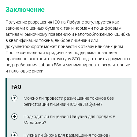
Заключение
Получение разрешения ICO на Лабуане регулируется как
законами о ценных бумагах, так и нормами по цифровым
активам, рыночному поведению и налогообложению. Ошибка
в квалификации токена, выборе лицензии или
документообороте может привести к отказу или санкциям.
Профессиональная юридическая поддержка позволяет
правильно выстроить структуру STO, подготовить документы
под требования Labuan FSA и минимизировать регуляторные
и налоговые риски.
FAQ
Можно ли провести размещение токенов без
регистрации лицензии ICO на Лабуане?
Если планируется частный раунд — с ограниченным
Подходит ли лицензия Лабуана для продаж в
числом квалифицированных инвесторов и без
Малайзии?
публичной рекламы — формальное лицензирование
может не требоваться. Однако условия строго
Нет. Юрисдикция Лабуана не покрывает
Нужна ли биржа для размещения токенов?
ограничены: минимальная сумма на одного