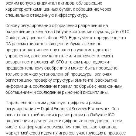
режим допуска диджитал-активов, обладающих
характеристиками ценных бумаг, к обращению через
специально отведенную инфраструктуру.
Основу регулирования оформления разрешения на
размещение токенов на Лабуане составляет руководство STO
Guide, выпущенное Labuan FSA. В документе определено, что
DA рассматривается как ценная бумага, если он
предоставляет инвестору право на участие в доходе,
управлении, долевом капитале или включает элемент
возвратности вложений. STO в таком виде подлежит
предварительному одобрению и может быть проведено
только в рамках установленной процедуры, включая
регистрацию, проверку структуры эмитента, раскрытие
информации, соблюдение правил по борьбе с незаконным
обогащением и соблюдение рыночной дисциплины.
Параллельно с этим действует цифровая рамка
регулирования — Digital Financial Services Framework. Она
охватывает требования к регистрации на Лабуане ICO-
разрешения и деятельности цифровых посредников, в том
числе платформ для размещения токенов, кастодианов,
маркет-мейкеров и других игроков, участвующих в процессе