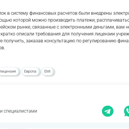
лок в систему финансовых расчетов были внедрены элект
мощью которой можно производить платежи, расплачиватьс
опейском рынке, связанные с электронными деньгами, вам 
 кратко описали требования для получения лицензии учре
е получить, заказав консультацию по регулированию фин
ов.
лицензия
Европа
EMI
ми специалистами