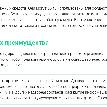
ежных средств. Они могут быть использованы для осущес
ез него. Большим преимуществом является система безнал
лять денежные переводы любого размера. В этом материал
х денег, а также затронем вопрос о том, как получить л
их преимущества
люта, хранящаяся в электронном виде при помощи специал
 того чтобы пользователям было легче совершать электро
ми деньгами.
е открытия счета в платежной системе. До недавнего врем
системе и не подавать данные о бенефициарных владельца
й FATF и других надзорных органов, раскрытие информаци
й открытия счета в учреждении электронных денег в Евро