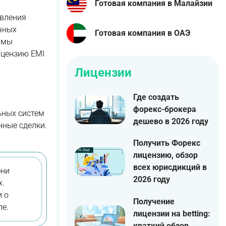
Готовая компания в Малайзии
твления
ичных
Готовая компания в ОАЭ
е мы
ицензию EMI
Лицензии
Где создать
форекс-брокера
ьных систем
дешево в 2026 году
нные сделки.
Получить Форекс
лицензию, обзор
всех юрисдикций в
ени
2026 году
х.
и о
Получение
пе.
лицензии на betting:
краткий обзор