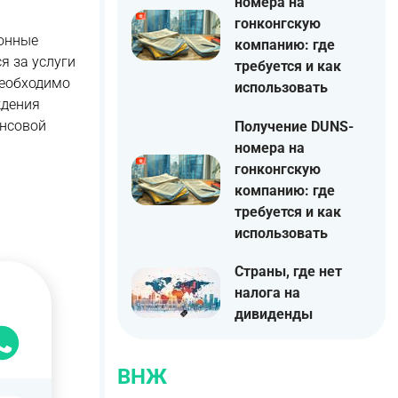
номера на
гонконгскую
ронные
компанию: где
я за услуги
требуется и как
необходимо
использовать
ждения
ансовой
Получение DUNS-
номера на
гонконгскую
компанию: где
требуется и как
использовать
Страны, где нет
налога на
дивиденды
ВНЖ