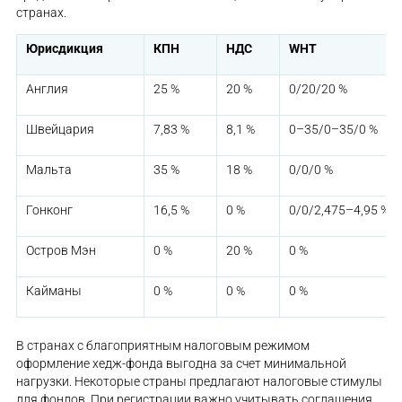
странах.
Юрисдикция
КПН
НДС
WHT
Англия
25 %
20 %
0/20/20 %
Швейцария
7,83 %
8,1 %
0–35/0–35/0 %
Мальта
35 %
18 %
0/0/0 %
Гонконг
16,5 %
0 %
0/0/2,475–4,95 %
Остров Мэн
0 %
20 %
0 %
Кайманы
0 %
0 %
0 %
В странах с благоприятным налоговым режимом
оформление хедж-фонда выгодна за счет минимальной
нагрузки. Некоторые страны предлагают налоговые стимулы
для фондов. При регистрации важно учитывать соглашения