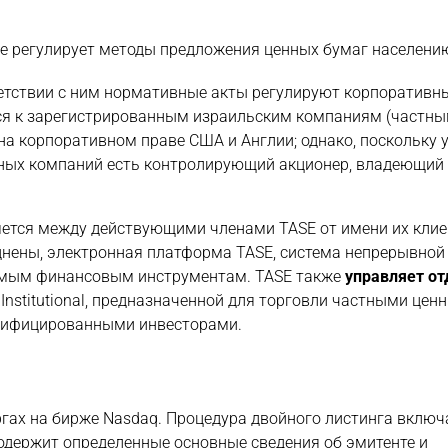
ое регулирует методы предложения ценных бумаг населению
ветствии с ним нормативные акты регулируют корпоративн
ся к зарегистрированным израильским компаниям (частны
а корпоративном праве США и Англии; однако, поскольку 
ных компаний есть контролирующий акционер, владеющий 
ется между действующими членами TASE от имени их клие
нены, электронная платформа TASE, система непрерывной 
гуемым финансовым инструментам. TASE также
управляет от
Institutional, предназначенной для торговли частными цен
лифицированными инвесторами.
гах на бирже Nasdaq. Процедура двойного листинга включ
одержит определенные основные сведения об эмитенте и