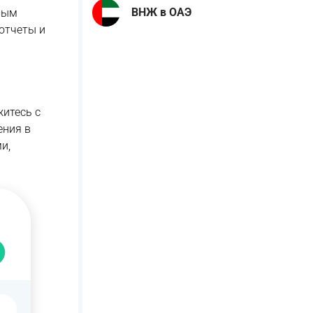
ВНЖ в ОАЭ
ным
 отчеты и
житесь с
ения в
и,