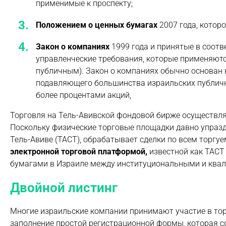
применимые к проспекту;
Положением о ценных бумагах
2007 года, котор
Закон о компаниях
1999 года и принятые в соот
управленческие требования, которые применяют
публичным). Закон о компаниях обычно основан н
подавляющего большинства израильских публич
более процентами акций,
Торговля на Тель-Авивской фондовой бирже осуществля
Поскольку физические торговые площадки давно упразд
Тель-Авиве (TACT), обрабатывает сделки по всем тор
электронной торговой платформой,
известной как TACT 
бумагами в Израиле между институциональными и ква
Двойной листинг
Многие израильские компании принимают участие в тор
заполнение простой регистрационной формы, которая с