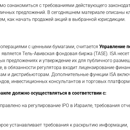
димо ознакомиться с требованиями действующего законодат
личных предложений. В сегодняшнем материале описаны 
тем, как начать продажей акций в выбранной юрисдикции.
 операциями с ценными бумагами, считается
Управление 
является Тель-Авивская фондовая биржа (TASE). ISA несет
ых предложениях и утверждение их для публичного размещ
е, в обязанности регулятора входит лицензирование фина
ерам и дистрибьюторам. Дополнительные функции ISA вкл
дов, инвестиционных консультантов и торговых платформ
аиле должно осуществляться в соответствии с:
аправлено на регулирование IPO в Израиле, требования отч
торое устанавливает требования к раскрытию информации,