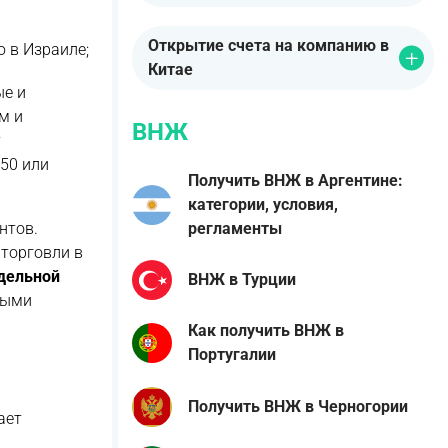
Открытие счета на компанию в
 в Израиле;
Китае
ые и
м и
ВНЖ
у
50 или
Получить ВНЖ в Аргентине:
категории, условия,
регламенты
нтов.
торговли в
дельной
ВНЖ в Турции
ными
Как получить ВНЖ в
Португалии
Получить ВНЖ в Черногории
ает