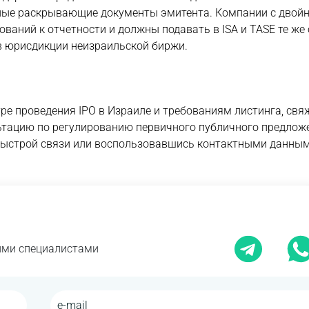
нные раскрывающие документы эмитента. Компании с двой
ваний к отчетности и должны подавать в ISA и TASE те же
 в юрисдикции неизраильской биржи.
е проведения IPO в Израиле и требованиям листинга, свя
ьтацию по регулированию первичного публичного предлож
быстрой связи или воспользовавшись контактными данным
шими специалистами