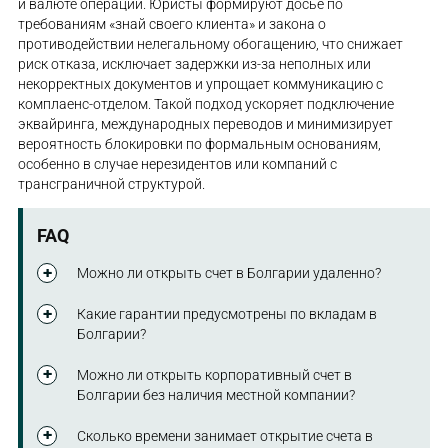
и валюте операций. Юристы формируют досье по
требованиям «знай своего клиента» и закона о
противодействии нелегальному обогащению, что снижает
риск отказа, исключает задержки из-за неполных или
некорректных документов и упрощает коммуникацию с
комплаенс-отделом. Такой подход ускоряет подключение
эквайринга, международных переводов и минимизирует
вероятность блокировки по формальным основаниям,
особенно в случае нерезидентов или компаний с
трансграничной структурой.
FAQ
Можно ли открыть счет в Болгарии удаленно?
Да, такая возможность существует, особенно для
Какие гарантии предусмотрены по вкладам в
клиентов, открывающих корпоративные аккаунты в
Болгарии?
крупных болгарских банках. Многие учреждения
предлагают дистанционную предварительную
Все банковские счета и депозиты, открытые в
Можно ли открыть корпоративный счет в
подачу заявки с прикреплением сканов
финучреждениях, лицензированных BNB,
Болгарии без наличия местной компании?
учредительных и идентификационных документов.
застрахованы в пределах эквивалента 100 000 EUR
Однако окончательное открытие счета в болгарском
на одного клиента в каждом банке. Эта гарантия
Регистрация аккаунта на иностранную фирму
Сколько времени занимает открытие счета в
банке возможно только после завершения
распространяется как на личные, так и на
возможна, но сопровождается усиленными