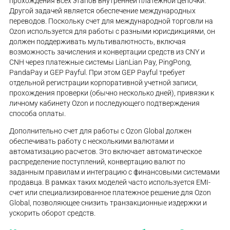
прохождения всех этапов внутренней платежной цепочки.
Другой задачей является обеспечение международных
переводов. Поскольку счет для международной торговли на
Ozon используется для работы с разными юрисдикциями, он
должен поддерживать мультивалютность, включая
возможность зачисления и конвертации средств из CNY и
CNH через платежные системы LianLian Pay, PingPong,
PandaPay и GEP Payful. При этом GEP Payful требует
отдельной регистрации корпоративной учетной записи,
прохождения проверки (обычно несколько дней), привязки к
личному кабинету Ozon и последующего подтверждения
способа оплаты.
Дополнительно счет для работы с Ozon Global должен
обеспечивать работу с несколькими валютами и
автоматизацию расчетов. Это включает автоматическое
распределение поступлений, конвертацию валют по
заданным правилам и интеграцию с финансовыми системами
продавца. В рамках таких моделей часто используется EMI-
счет или специализированное платежное решение для Ozon
Global, позволяющее снизить транзакционные издержки и
ускорить оборот средств.