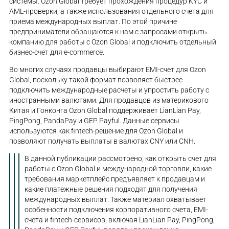
системы. Ozon Global требует прохождения процедур KYC и
AML-проверки, а также использования отдельного счета для
приема международных выплат. По этой причине
предприниматели обращаются к нам с запросами открыть
компанию для работы с Ozon Global и подключить отдельный
бизнес-счет для e-commerce.
Во многих случаях продавцы выбирают EMI-счет для Ozon
Global, поскольку такой формат позволяет быстрее
подключить международные расчеты и упростить работу с
иностранными валютами. Для продавцов из материкового
Китая и Гонконга Ozon Global поддерживает LianLian Pay,
PingPong, PandaPay и GEP Payful. Данные сервисы
используются как fintech-решение для Ozon Global и
позволяют получать выплаты в валютах CNY или CNH.
В данной публикации рассмотрено, как открыть счет для
работы с Ozon Global и международной торговли, какие
требования маркетплейс предъявляет к продавцам и
какие платежные решения подходят для получения
международных выплат. Также материал охватывает
особенности подключения корпоративного счета, EMI-
счета и fintech-сервисов, включая LianLian Pay, PingPong,