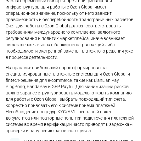
Заблаговременный выбор корректной финансовой
инфраструктуры для работы с Ozon Global имеет
операционное значение, поскольку от него зависит
правомерность и бесперебойность трансграничных расчетов.
Счет для работы с Ozon Global должен соответствовать
требованиям международного комплаенса, валютного
регулирования и политик маркетплейса, иначе возникает
риск задержек выплат, блокировок транзакций либо
необходимости экстренной замены платежного решения уже
в процессе деятельности.
На практике наибольший спрос сформирован на
специализированные платежные системы для Ozon Global и
fintech-решения для e-commerce, такие как LianLian Pay,
PingPong, PandaPay и GEP Payful. Для минимизации рисков
важно заранее структурировать модель: открыть компанию
для работы с Ozon Global, выбрать подходящий тип счета,
корректно привязать его к системе приема платежей.
Несоблюдение процедур KYC/AML, неполный пакет
документов или повторные попытки подключения платежной
системы во время верификации часто приводят к задержкам
проверки и нарушению расчетного цикла.