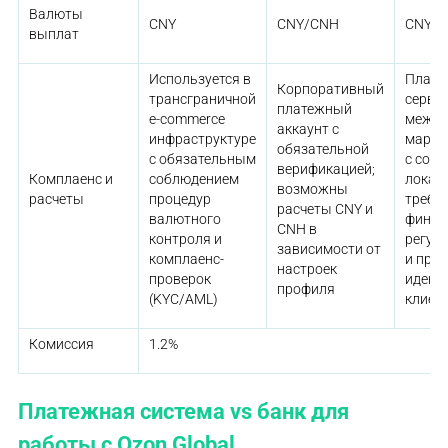
Валюты
CNY
CNY/CNH
CNY
выплат
Используется в
Плат
Корпоративный
трансграничной
серви
платежный
e-commerce
между
аккаунт с
инфраструктуре
марке
обязательной
с обязательным
с соб
верификацией;
Комплаенс и
соблюдением
локал
возможны
расчеты
процедур
требо
расчеты CNY и
валютного
финан
CNH в
контроля и
регул
зависимости от
комплаенс-
и про
настроек
проверок
идент
профиля
(KYC/AML)
клиен
Комиссия
1.2%
Платежная система vs банк для
работы с Ozon Global