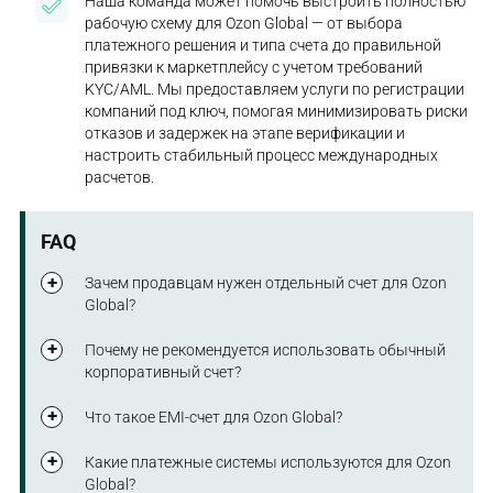
Наша команда может помочь выстроить полностью
рабочую схему для Ozon Global — от выбора
платежного решения и типа счета до правильной
привязки к маркетплейсу с учетом требований
KYC/AML. Мы предоставляем услуги по регистрации
компаний под ключ, помогая минимизировать риски
отказов и задержек на этапе верификации и
настроить стабильный процесс международных
расчетов.
FAQ
Зачем продавцам нужен отдельный счет для Ozon
Global?
Отдельный счет необходим для получения выплат
Почему не рекомендуется использовать обычный
от маркетплейса, обработки трансграничных
корпоративный счет?
расчетов и корректной работы в системе
международной электронной коммерции с
Обычные банковские счета часто не поддерживают
Что такое EMI-счет для Ozon Global?
соблюдением требований комплаенса.
специфику e-commerce и могут ограничивать или
задерживать международные платежи из-за
Это электронный расчетный счет в небанковской
Какие платежные системы используются для Ozon
валютного контроля и требований банковского
финансовой организации, который обеспечивает
Global?
комплаенса.
быстрые международные переводы,