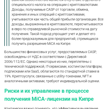
специального налога на операции с криптовалютами.
Доходы, получаемые CASP от торговли, обмена,
хранения и иных операций с криптоактивами,
учитываются как часть общей прибыли организации. Все
доходы, выраженные в криптовалюте, пересчитываются
в евро по справедливой рыночной стоимости на дату
получения. Такой подход упрощает учет и делает его
более предсказуемым для предприятий, стремящихся
получить разрешение MiCA на Кипре.
Большинство финансовых услуг, предоставляемых CASP,
освобождены от НДС в соответствии с Директивой
2006/112/EC. Однако некоторые из них, переплетены с
технической поддержкой, IT-сервисами, хостингом платформ,
подписками или SaaS, облагаются по стандартной ставке в
19%. Криптоуслуги, связанные с utility-токенами, NFT и
аналогичными активами, требуют индивидуальной оценки.
Риски и их управление в процессе
получения MiCA-лицензии на Кипре
Критически важно понимать, что эффективное выявление,