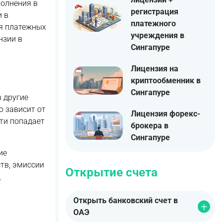
полнения в
регистрация
и в
платежного
ля платежных
учреждения в
нзии в
Сингапуре
Лицензия на
криптообменник в
Сингапуре
 другие
ю зависит от
Лицензия форекс-
сти попадает
брокера в
Сингапуре
ие
ств, эмиссии
Открытие счета
д
Открыть банковский счет в
ОАЭ