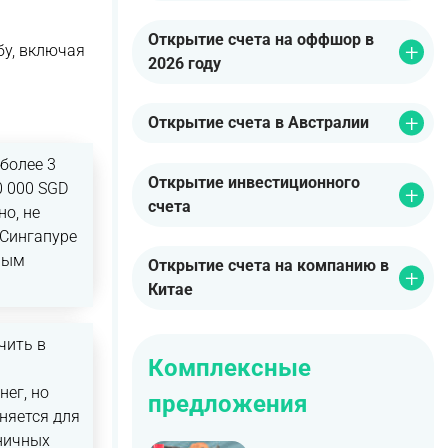
Открытие счета на оффшор в
бу, включая
2026 году
Открытие счета в Австралии
более 3
Открытие инвестиционного
0 000 SGD
счета
о, не
 Сингапуре
нным
Открытие счета на компанию в
Китае
чить в
Комплексные
ег, но
предложения
няется для
ничных