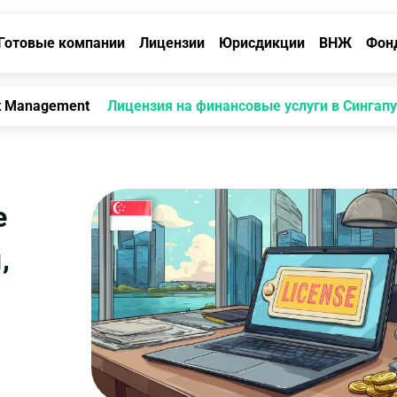
Готовые компании
Лицензии
Юрисдикции
ВНЖ
Фон
t Management
Лицензия на финансовые услуги в Сингапу
е
,