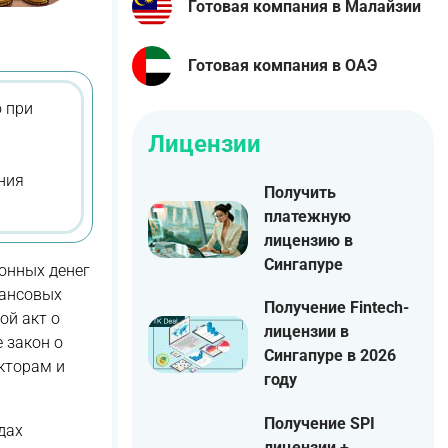
Готовая компания в Малайзии
Готовая компания в ОАЭ
о при
Лицензии
ния
Получить
платежную
лицензию в
Сингапуре
онных денег
нансовых
Получение Fintech-
ой акт о
лицензии в
 закон о
Сингапуре в 2026
екторам и
году
Получение SPI
дах
лицензии +