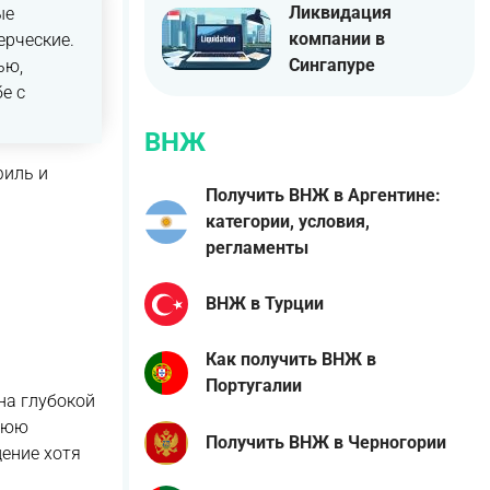
Ликвидация
ые
компании в
ерческие.
Сингапуре
ью,
е с
ВНЖ
филь и
Получить ВНЖ в Аргентине:
категории, условия,
регламенты
ВНЖ в Турции
Как получить ВНЖ в
Португалии
на глубокой
ннюю
Получить ВНЖ в Черногории
дение хотя