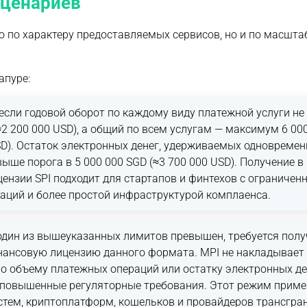
сценариев
 по характеру предоставляемых сервисов, но и по масшта
апуре:
если годовой оборот по каждому виду платежной услуги не 
≈2 200 000 USD), а общий по всем услугам — максимум 6 00
SD). Остаток электронных денег, удерживаемых одновременн
ыше порога в 5 000 000 SGD (≈3 700 000 USD). Получение в
ензии SPI подходит для стартапов и финтехов с ограниче
аций и более простой инфраструктурой комплаенса.
один из вышеуказанных лимитов превышен, требуется полу
нансовую лицензию данного формата. MPI не накладывает
о объему платежных операций или остатку электронных ден
 повышенные регуляторные требования. Этот режим приме
стем, криптоплатформ, кошельков и провайдеров трансгра