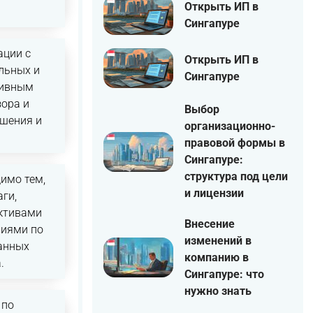
Открыть ИП в
Сингапуре
ации с
Открыть ИП в
льных и
Сингапуре
тивным
зора и
Выбор
ешения и
организационно-
правовой формы в
Сингапуре:
структура под цели
имо тем,
и лицензии
ги,
активами
Внесение
ниями по
изменений в
анных
компанию в
.
Сингапуре: что
нужно знать
 по