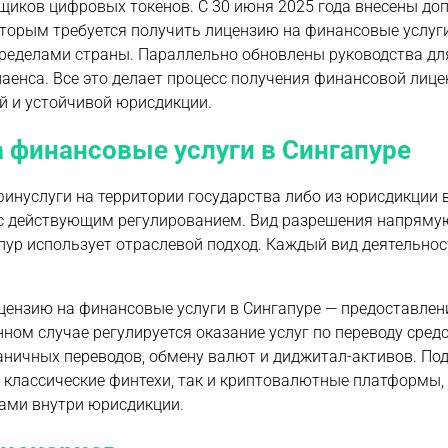
щиков цифровых токенов. С 30 июня 2025 года внесены до
торым требуется получить лицензию на финансовые услуг
пределами страны. Параллельно обновлены руководства д
нса. Все это делает процесс получения финансовой лице
ой и устойчивой юрисдикции.
 финансовые услуги в Сингапуре
инуслуги на территории государства либо из юрисдикции в
 с действующим регулированием. Вид разрешения напряму
апур использует отраслевой подход. Каждый вид деятельно
цензию на финансовые услуги в Сингапуре — предоставлен
нном случае регулируется оказание услуг по переводу сред
аничных переводов, обмену валют и диджитал-активов. По
 классические финтехи, так и криптовалютные платформы,
ами внутри юрисдикции.