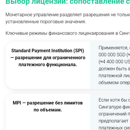
Выбор лицензии: сопоставление 
Монетарное управление разделяет разрешения не только
установленные пороговые значения.
Ключевые режимы финансового лицензирования в Синг
Применяется, 
Standard Payment Institution (SPI)
000 000 SGD (
— разрешение для ограниченного
(≈4 400 000 U
платежного функционала.
должен быть в
платежной лиц
объемом опер
Если хотя бы 
MPI — разрешение без лимитов
Сингапуре фи
по объемам.
ограничений п
предполагает
платежных си