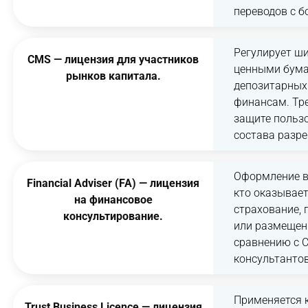
переводов с 
Регулирует ши
CMS — лицензия для участников
ценными бума
рынков капитала.
депозитарных 
финансам. Тре
защите пользо
состава разр
Оформление в
Financial Adviser (FA) — лицензия
кто оказывает
на финансовое
страхование,
консультирование.
или размещен
сравнению с 
консультантов
Применяется 
Trust Business Licence — лицензия