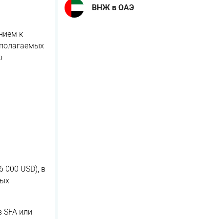
ВНЖ в ОАЭ
нием к
дполагаемых
ю
 000 USD), в
ных
в SFA или