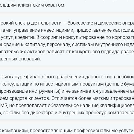
большим клиентским охватом.
рокий спектр деятельности — брокерские и дилерские опер
гами, управление инвестициями, предоставление кастодиа
услуг, кредитный скоринг и консультирование по корпора
бования к капиталу, персоналу, системам внутреннего над
вательских активов зависят от конкретного подвида разр
ешенных операций.
 Сингапуре финансового разрешения данного типа необход
 консультации по инвестиционным продуктам (ценные бума
 производные инструменты) и не занимается управлением 
ием средств клиентов. Отличается более мягкими требова
CMS, но предполагает обязательное наличие квалифициров
, локального директора и внутренних процедур комплаенса
к компаниям, предоставляющим профессиональные услуги