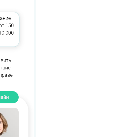
вание
от 150
10 000
авить
ствие
праве
лайн