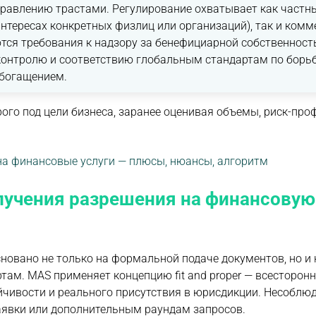
правлению трастами. Регулирование охватывает как частн
интересах конкретных физлиц или организаций), так и комм
тся требования к надзору за бенефициарной собственност
контролю и соответствию глобальным стандартам по борьб
богащением.
ого под цели бизнеса, заранее оценивая объемы, риск-про
 на финансовые услуги — плюсы, нюансы, алгоритм
лучения разрешения на финансовую
новано не только на формальной подаче документов, но и 
там. MAS применяет концепцию fit and proper — всесторо
йчивости и реального присутствия в юрисдикции. Несоблю
заявки или дополнительным раундам запросов.