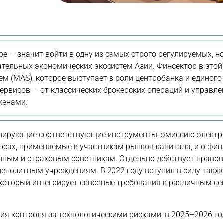
е — значит войти в одну из самых строго регулируемых, н
тельных экономических экосистем Азии. Финсектор в этой
 (MAS), которое выступает в роли центробанка и единого
сервисов — от классических брокерских операций и управле
кенами.
улирующие соответствующие инструменты, эмиссию электр
ерсах, применяемые к участникам рынков капитала, и о фи
нным и страховым советникам. Отдельно действует правов
епозитным учреждениям. В 2022 году вступил в силу также
t), который интегрирует сквозные требования к различным с
ия контроля за технологическими рисками, в 2025–2026 го