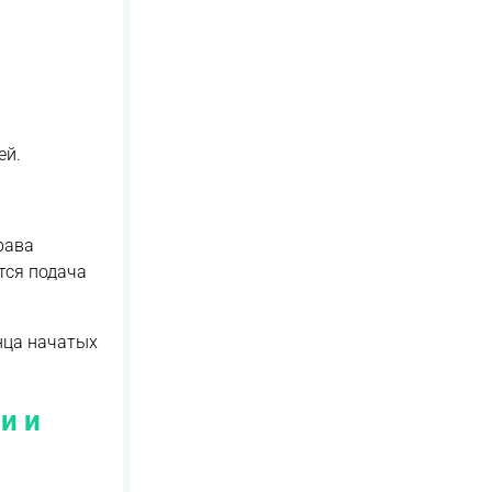
ей.
рава
тся подача
нца начатых
и и