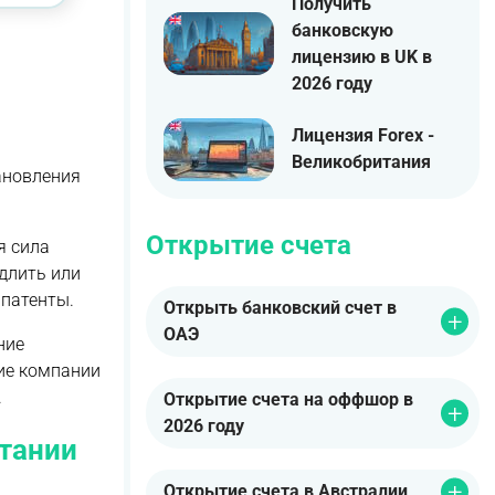
Получить
банковскую
лицензию в UK в
2026 году
Лицензия Forex -
Великобритания
ановления
Открытие счета
я сила
длить или
 патенты.
Открыть банковский счет в
ОАЭ
ние
ние компании
.
Открытие счета на оффшор в
2026 году
итании
Открытие счета в Австралии