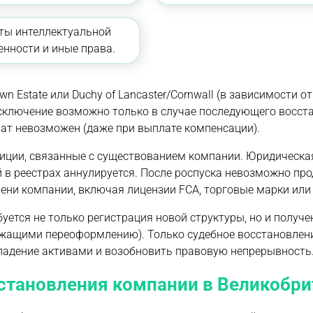
ты интеллектуальной
енности и иные права.
Estate или Duchy of Lancaster/Cornwall (в зависимости от
Исключение возможно только в случае последующего восст
врат невозможен (даже при выплате компенсации).
иции, связанные с существованием компании. Юридическа
й в реестрах аннулируется. После роспуска невозможно про
ени компании, включая лицензии FCA, торговые марки или
уется не только регистрация новой структуры, но и получе
длежащими переоформлению). Только судебное восстановле
 владение активами и возобновить правовую непрерывность
сстановления компании в Великобр