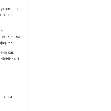
 утрачена,
ретного
ть
ответчиком.
и фирмы.
ена как
азначенный
лгов и