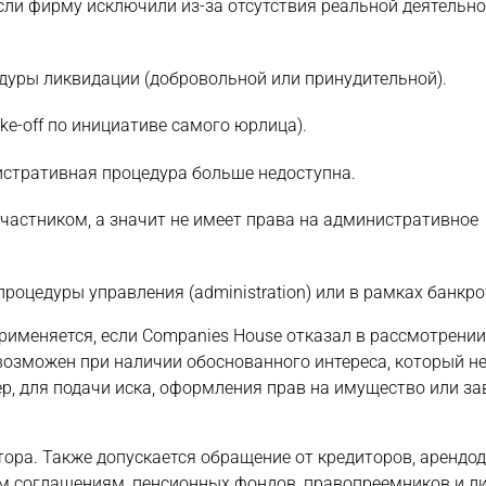
ли фирму исключили из-за отсутствия реальной деятельно
дуры ликвидации (добровольной или принудительной).
ke-off по инициативе самого юрлица).
истративная процедура больше недоступна.
частником, а значит не имеет права на административное
оцедуры управления (administration) или в рамках банкро
рименяется, если Companies House отказал в рассмотрении
возможен при наличии обоснованного интереса, который н
р, для подачи иска, оформления прав на имущество или з
ра. Также допускается обращение от кредиторов, арендод
м соглашениям, пенсионных фондов, правопреемников и ли