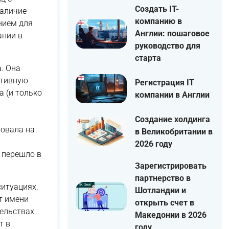
Создать IT-
наличие
компанию в
нием для
Англии: пошаговое
ании в
руководство для
старта
. Она
ктивную
Регистрация IT
 (и только
компании в Англии
Создание холдинга
ровала на
в Великобритании в
2026 году
 перешло в
Зарегистрировать
партнерство в
ситуациях.
Шотландии и
т имени
открыть счет в
тельствах
Македонии в 2026
т в
году