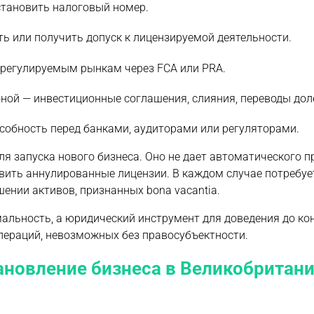
становить налоговый номер.
ь или получить допуск к лицензируемой деятельности.
к регулируемым рынкам через FCA или PRA.
ной — инвестиционные соглашения, слияния, переводы дол
обность перед банками, аудиторами или регуляторами.
я запуска нового бизнеса. Оно не дает автоматического п
овить аннулированные лицензии. В каждом случае потребуе
ении активов, признанных bona vacantia.
мальность, а юридический инструмент для доведения до ко
операций, невозможных без правосубъектности.
ановление бизнеса в Великобритани