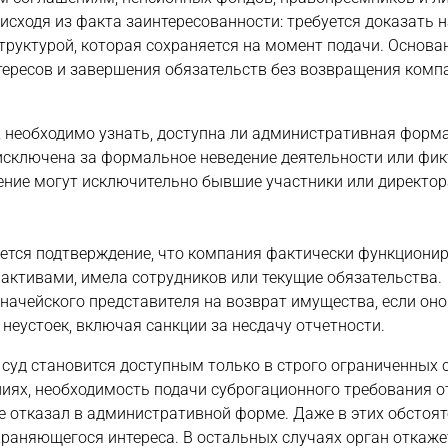
сходя из факта заинтересованности: требуется доказать 
труктурой, которая сохраняется на момент подачи. Основа
ересов и завершения обязательств без возвращения комп
, необходимо узнать, доступна ли административная форма
 исключена за формальное неведение деятельности или фи
ение могут исключительно бывшие участники или директора
ется подтверждение, что компания фактически функциони
 активами, имела сотрудников или текущие обязательства.
начейского представителя на возврат имущества, если оно
 неустоек, включая санкции за несдачу отчетности.
 суд становится доступным только в строго ограниченных 
иях, необходимость подачи суброгационного требования о
же отказал в административной форме. Даже в этих обстоя
раняющегося интереса. В остальных случаях орган откаже