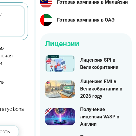
Готовая компания в Малайзии
е
Готовая компания в ОАЭ
т
Лицензии
ом,
ключая
Лицензия SPI в
и
Великобритании
Лицензия EMI в
ли
Великобритании в
2026 году
татус bona
Получение
лицензии VASP в
Англии
ость.