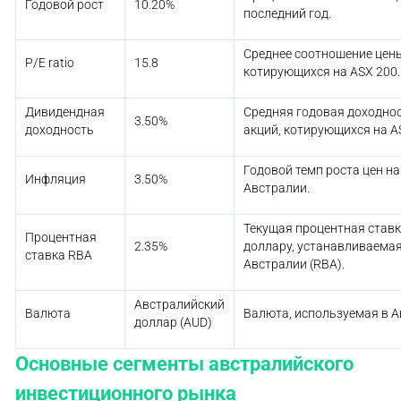
Годовой рост
10.20%
последний год.
Среднее соотношение цены
P/E ratio
15.8
котирующихся на ASX 200.
Дивидендная
Средняя годовая доходно
3.50%
доходность
акций, котирующихся на A
Годовой темп роста цен на
Инфляция
3.50%
Австралии.
Текущая процентная став
Процентная
2.35%
доллару, устанавливаема
ставка RBA
Австралии (RBA).
Австралийский
Валюта
Валюта, используемая в А
доллар (AUD)
Основные сегменты австралийского
инвестиционного рынка