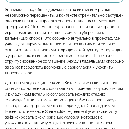
Значимость подобных документов на китайском рынке
невозможно переоценить. В контексте стремительно растущей
экономики КНР и широкого распространения совместных
предприятий (Joint Ventures) заранее прописанные правила
игры помогают снизить степень риска и уберечься от
дальнейших споров. Это особенно актуально в проектах, где
участвуют зарубежные инвесторы, поскольку они обычно
сталкиваются с отличиями в юридической культуре, подходах
к управлению и скоростях принятия решений. Правильно
структурированное соглашение между владельцами способно
заранее преодолеть возможные разногласия и укрепить
доверие сторон.
Договор между акционерами в Китае фактически выполняет
роль дополнительного слоя защиты, позволяя соучредителям
и вкладчикам детально согласовать каждую стадию
взаимодействия: от механизма оценки бизнеса при выходе
совладельца до регламента передачи долей наследникам.
Более того, именно в Shareholder Agreement участники могут
зафиксировать эксклюзивные условия, которые не
упоминаются напрямую в действующем корпоративном
законодательстве, но при этом являются решающими для