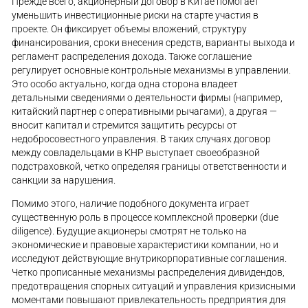
Прежде всего, акционерный договор в Китае помогает
уменьшить инвестиционные риски на старте участия в
проекте. Он фиксирует объемы вложений, структуру
финансирования, сроки внесения средств, варианты выхода и
регламент распределения дохода. Также соглашение
регулирует основные контрольные механизмы в управлении.
Это особо актуально, когда одна сторона владеет
детальными сведениями о деятельности фирмы (например,
китайский партнер с оперативными рычагами), а другая —
вносит капитал и стремится защитить ресурсы от
недобросовестного управления. В таких случаях договор
между совладельцами в КНР выступает своеобразной
подстраховкой, четко определяя границы ответственности и
санкции за нарушения.
Помимо этого, наличие подобного документа играет
существенную роль в процессе комплексной проверки (due
diligence). Будущие акционеры смотрят не только на
экономические и правовые характеристики компании, но и
исследуют действующие внутрикорпоративные соглашения.
Четко прописанные механизмы распределения дивидендов,
предотвращения спорных ситуаций и управления кризисными
моментами повышают привлекательность предприятия для