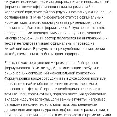
ситуация возникает, если договор подписан в неподходящей
форме, не всеми аффилированными лицами или без
корректной юридической процедуры. Поскольку акционерные
соглашения в КНР не приобретают статуса официальных
норм автоматически, важно указать применимое право,
прописать арбитраж, оформить китайскую версию с четко
определенными последствиями при нарушении условий.
Иногда зарубежный инвестор полагается на англоязычный
текст и не подготавливает официальный перевод на
китайский язык. В результате при судебном рассмотрении
такой документ может быть проигнорирован.
Еще одно частое упущение — чрезмерная обобщенность
формулировок. В Китае судебные инстанции требуют от
акционерных соглашений максимальной конкретики.
Формулировки вроде сотрудничать в духе доброй воли или
попытаться найти общее решение не имеют весомого
правового эффекта. Сторонам необходимо перечислить
точные шаги, сроки, суммы, порядок внесения добавочных
вкладов и другие аспекты. Если важные пункты (например,
регламент введения нового капитала, распределение
дивидендов или процедура выхода) остаются размытыми, то
при возникновении конфликта их невозможно применить или