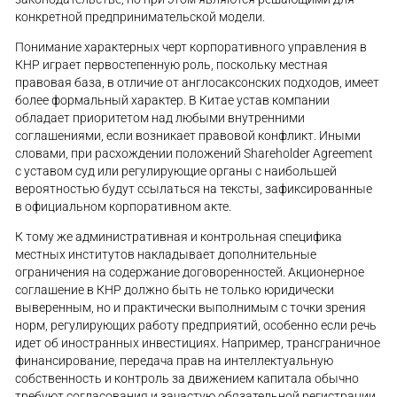
конкретной предпринимательской модели.
Понимание характерных черт корпоративного управления в
КНР играет первостепенную роль, поскольку местная
правовая база, в отличие от англосаксонских подходов, имеет
более формальный характер. В Китае устав компании
обладает приоритетом над любыми внутренними
соглашениями, если возникает правовой конфликт. Иными
словами, при расхождении положений Shareholder Agreement
с уставом суд или регулирующие органы с наибольшей
вероятностью будут ссылаться на тексты, зафиксированные
в официальном корпоративном акте.
К тому же административная и контрольная специфика
местных институтов накладывает дополнительные
ограничения на содержание договоренностей. Акционерное
соглашение в КНР должно быть не только юридически
выверенным, но и практически выполнимым с точки зрения
норм, регулирующих работу предприятий, особенно если речь
идет об иностранных инвестициях. Например, трансграничное
финансирование, передача прав на интеллектуальную
собственность и контроль за движением капитала обычно
требуют согласования и зачастую обязательной регистрации.