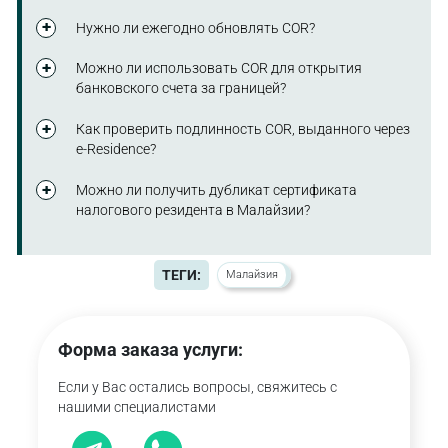
стране.
Да, если физическое лицо соответствует критериям
Нужно ли ежегодно обновлять COR?
резидентства (проживание 182 дня и более, центр
жизненных интересов в стране).
Да, сертификат действует только в течение одного
Можно ли использовать COR для открытия
налогового года, после чего требуется повторная
банковского счета за границей?
подача заявления.
Да, документ часто запрашивается зарубежными
Как проверить подлинность COR, выданного через
банками для подтверждения налогового статуса
e-Residence?
клиента.
Подлинность подтверждается QR-кодом,
Можно ли получить дубликат сертификата
встроенным в документ, который ведет на
налогового резидента в Малайзии?
официальный сайт Inland Revenue Board of Malaysia.
Да, в случае утраты можно восстановить
сертификат налогового резидента в Малайзии через
ТЕГИ:
Малайзия
личный кабинет e-Residence, указав
регистрационные данные первоначальной заявки.
Форма заказа услуги:
Если у Вас остались вопросы, свяжитесь с
нашими специалистами