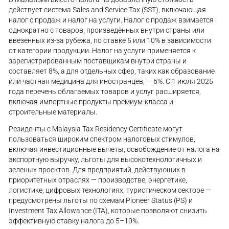
действует система Sales and Service Tax (SST), включающая
налог с продаж и налог на услуги. Налог с продаж взимается
однократно с товаров, произведённых внутри страны или
ввезенных из-за рубежа, по ставке 5 или 10% в зависимости
от категории продукции. Налог на услуги применяется к
зарегистрированным поставщикам внутри страны и
составляет 8%, а для отдельных сфер, таких как образование
или частная медицина для иностранцев, — 6%. С 1 июля 2025
года перечень облагаемых товаров и услуг расширяется,
включая импортные продукты премиум-класса и
строительные материалы.
Резиденты с Malaysia Tax Residency Certificate могут
пользоваться широким спектром налоговых стимулов,
включая инвестиционные вычеты, освобождение от налога на
экспортную выручку, льготы для высокотехнологичных и
зеленых проектов. Для предприятий, действующих в
приоритетных отраслях — производстве, энергетике,
логистике, цифровых технологиях, туристическом секторе —
предусмотрены льготы по схемам Pioneer Status (PS) и
Investment Tax Allowance (ITA), которые позволяют снизить
эффективную ставку налога до 5–10%.