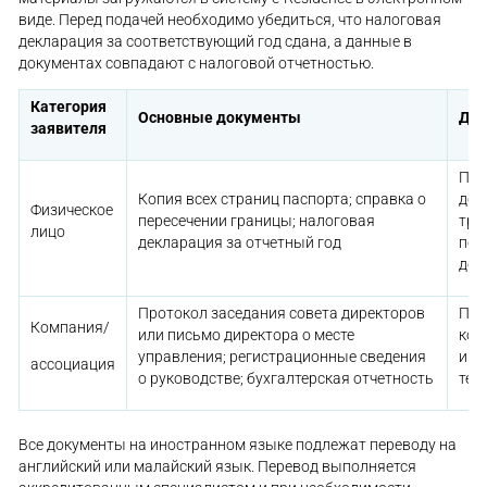
виде. Перед подачей необходимо убедиться, что налоговая
декларация за соответствующий год сдана, а данные в
документах совпадают с налоговой отчетностью.
Категория
Основные документы
Доп
заявителя
При
Копия всех страниц паспорта; справка о
дог
Физическое
пересечении границы; налоговая
тру
лицо
декларация за отчетный год
под
дох
Протокол заседания совета директоров
Под
Компания/
или письмо директора о месте
кор
управления; регистрационные сведения
и в
ассоциация
о руководстве; бухгалтерская отчетность
тер
Все документы на иностранном языке подлежат переводу на
английский или малайский язык. Перевод выполняется