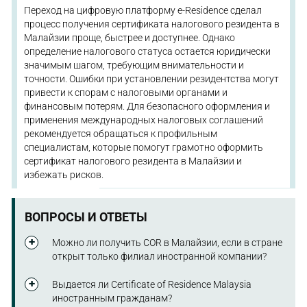
Переход на цифровую платформу e-Residence сделал
процесс получения сертификата налогового резидента в
Малайзии проще, быстрее и доступнее. Однако
определение налогового статуса остается юридически
значимым шагом, требующим внимательности и
точности. Ошибки при установлении резидентства могут
привести к спорам с налоговыми органами и
финансовым потерям. Для безопасного оформления и
применения международных налоговых соглашений
рекомендуется обращаться к профильным
специалистам, которые помогут грамотно оформить
сертификат налогового резидента в Малайзии и
избежать рисков.
ВОПРОСЫ И ОТВЕТЫ
Можно ли получить COR в Малайзии, если в стране
открыт только филиал иностранной компании?
Да, при условии, что управление и контроль
Выдается ли Certificate of Residence Malaysia
деятельностью филиала осуществляются из
иностранным гражданам?
Малайзии, а прибыль подлежит налогообложению в