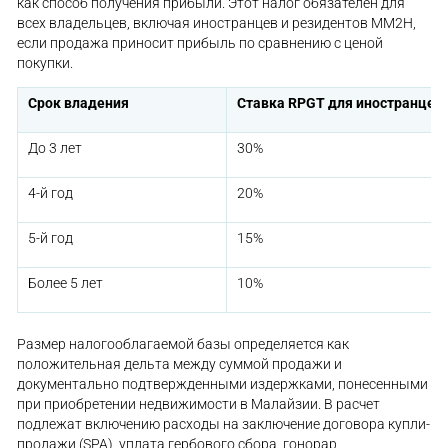
как способ получения прибыли. Этот налог обязателен для
всех владельцев, включая иностранцев и резидентов MM2H,
если продажа приносит прибыль по сравнению с ценой
покупки.
Срок владения
Ставка RPGT для иностранцев
До 3 лет
30%
4-й год
20%
5-й год
15%
Более 5 лет
10%
Размер налогооблагаемой базы определяется как
положительная дельта между суммой продажи и
документально подтвержденными издержками, понесенными
при приобретении недвижимости в Малайзии. В расчет
подлежат включению расходы на заключение договора купли-
продажи (SPA), уплата гербового сбора, гонорар