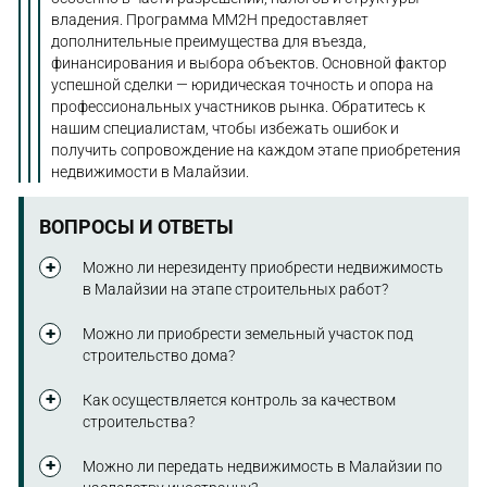
владения. Программа MM2H предоставляет
дополнительные преимущества для въезда,
финансирования и выбора объектов. Основной фактор
успешной сделки — юридическая точность и опора на
профессиональных участников рынка. Обратитесь к
нашим специалистам, чтобы избежать ошибок и
получить сопровождение на каждом этапе приобретения
недвижимости в Малайзии.
ВОПРОСЫ И ОТВЕТЫ
Можно ли нерезиденту приобрести недвижимость
в Малайзии на этапе строительных работ?
Это возможно, если объект оформлен в системе HDA
Можно ли приобрести земельный участок под
(Housing Development Act) и соответствует порогам
строительство дома?
стоимости для иностранцев. Покупка возможна
через застройщика с соблюдением всех процедур.
Нет, если участок относится к категории
Как осуществляется контроль за качеством
сельскохозяйственных земель или зарезервирован
строительства?
для Bumiputera. Доступ к земельным участкам
ограничен, особенно без построек.
Государство требует соблюдения стандартов CIDB.
Можно ли передать недвижимость в Малайзии по
Объекты должны проходить проверку и получать