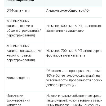
ОПФ заявителя
Акционерное общество (АО)
Минимальный
капитал (сегмент
Не менее 500 тыс. МРП, полностью о
общего страхования /
заявления на лицензию
перестрахования)
Минимальный
капитал (страхование
Не менее 700 тыс. МРП с подтвержде
жизни с правом
формирования капитала
перестрахования)
Обязательная проверка лиц, прямо и
10% и более голосующих акций, на п
Доля владения
устойчивости, прозрачности происхо
деловой репутации
Источники
Исключительно собственные средства
формирования
(акционеров); использование заемных
капитала
иных привлеченных финансовых инс