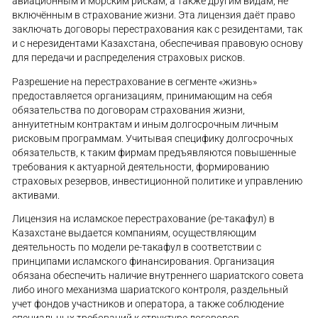
авиационным и морским рискам, а также другим видам, не
включённым в страхование жизни. Эта лицензия даёт право
заключать договоры перестрахования как с резидентами, так
и с нерезидентами Казахстана, обеспечивая правовую основу
для передачи и распределения страховых рисков.
Разрешение на перестрахование в сегменте «жизнь»
предоставляется организациям, принимающим на себя
обязательства по договорам страхования жизни,
аннуитетным контрактам и иным долгосрочным личным
рисковым программам. Учитывая специфику долгосрочных
обязательств, к таким фирмам предъявляются повышенные
требования к актуарной деятельности, формированию
страховых резервов, инвестиционной политике и управлению
активами.
Лицензия на исламское перестрахование (ре-такафул) в
Казахстане выдается компаниям, осуществляющим
деятельность по модели ре-такафул в соответствии с
принципами исламского финансирования. Организация
обязана обеспечить наличие внутреннего шариатского совета
либо иного механизма шариатского контроля, раздельный
учет фондов участников и оператора, а также соблюдение