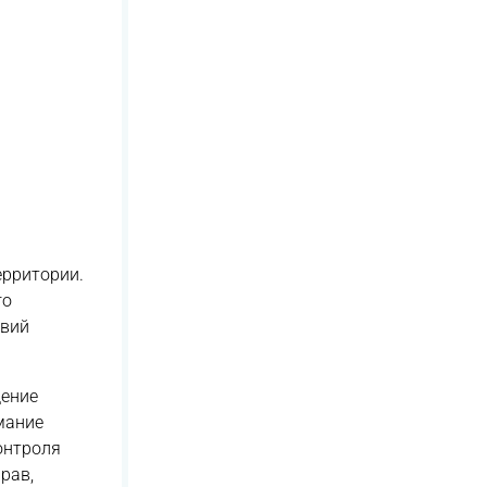
ерритории.
го
овий
дение
мание
онтроля
рав,