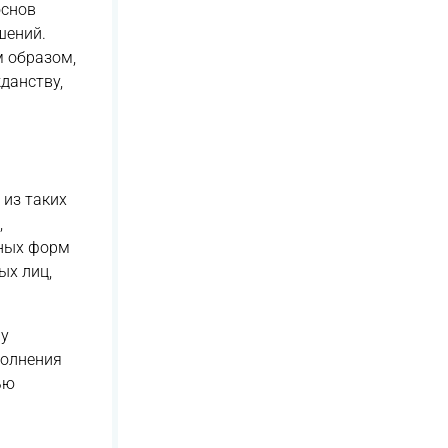
основ
шений.
м образом,
данству,
из таких
,
иных форм
ых лиц,
му
полнения
ью