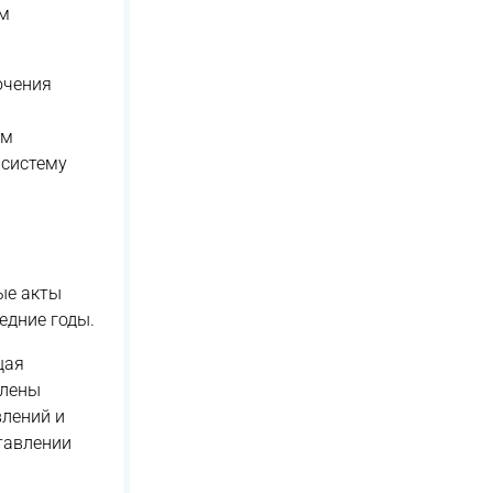
ам
ючения
ым
 систему
ые акты
едние годы.
щая
влены
лений и
тавлении