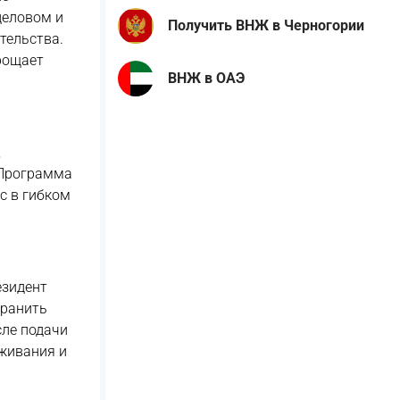
деловом и
Получить ВНЖ в Черногории
тельства.
рощает
ВНЖ в ОАЭ
,
 Программа
с в гибком
езидент
хранить
сле подачи
живания и