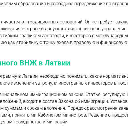
системы образования и свободное передвижение по стран
личается от традиционных оснований. Он не требует закл
роживания в стране и допускает дистанционное управление
 с гибким графиком занятости, инвесторов с международн
ию как стабильную точку входа в правовую и финансовую
нного ВНЖ в Латвии
грамму в Латвии, необходимо понимать, какие нормативн
какие изменения затронули иностранных инвесторов в посл
национальном иммиграционном законе. Статья, регулирую
вложений, входит в состав Закона об иммиграции. Устано
ым суммам и срокам вложения. Порядок рассмотрения заяв
тами, принятыми Кабинетом министров. Решение о предос
 делам гражданства и миграции.