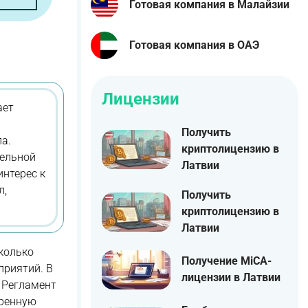
Готовая компания в Малайзии
Готовая компания в ОАЭ
Лицензии
ает
Получить
а.
криптолицензию в
тельной
Латвии
интерес к
л,
Получить
криптолицензию в
Латвии
колько
Получение MiCA-
приятий. В
лицензии в Латвии
 Регламент
еренную