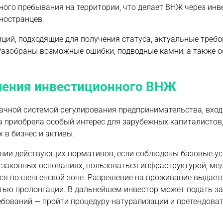
ного пребывания на территории, что делает ВНЖ через инв
ностранцев.
ций, подходящие для получения статуса, актуальные требо
Разобраны возможные ошибки, подводные камни, а также о
чения инвестиционного ВНЖ
ачной системой регулирования предпринимательства, вхо
а приобрела особый интерес для зарубежных капиталистов,
 в бизнес и активы.
ании действующих нормативов, если соблюдены базовые у
на законных основаниях, пользоваться инфраструктурой, м
ся по шенгенской зоне. Разрешение на проживание выдает
стью пролонгации. В дальнейшем инвестор может подать з
ебований — пройти процедуру натурализации и претендоват