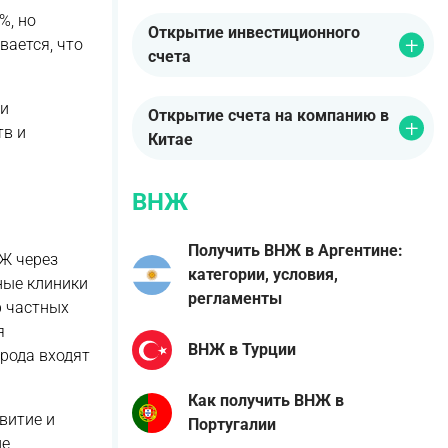
%, но
Открытие инвестиционного
вается, что
счета
ми
Открытие счета на компанию в
тв и
Китае
ВНЖ
Получить ВНЖ в Аргентине:
Ж через
категории, условия,
ные клиники
регламенты
р частных
я
ВНЖ в Турции
рода входят
Как получить ВНЖ в
витие и
Португалии
ие