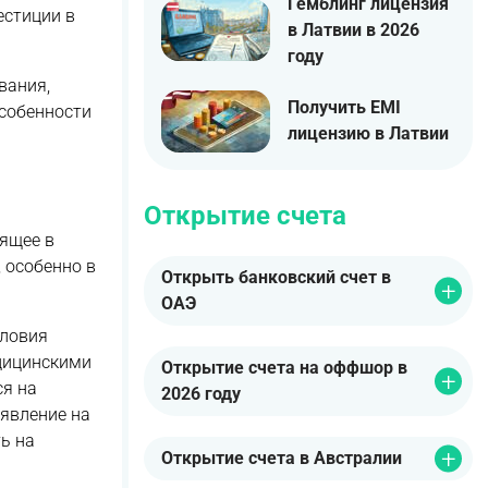
Гемблинг лицензия
естиции в
в Латвии в 2026
году
вания,
Получить EMI
собенности
лицензию в Латвии
Открытие счета
дящее в
 особенно в
Открыть банковский счет в
ОАЭ
словия
едицинскими
Открытие счета на оффшор в
ся на
2026 году
аявление на
ь на
Открытие счета в Австралии