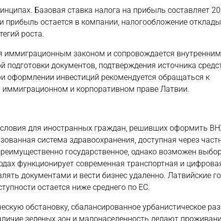
инципах. Базовая ставка налога на прибыль составляет 20
ли прибыль остается в компании, налогообложение отклады
егий роста.
ся иммиграционным законом и сопровождается внутренни
 подготовки документов, подтверждения источника средс
и оформлении инвестиций рекомендуется обращаться к
иммиграционном и корпоративном праве Латвии.
условия для иностранных граждан, решивших оформить ВН
изованная система здравоохранения, доступная через част
 преимущественно государственное, однако возможен выбо
одах функционирует современная транспортная и цифрова
лять документами и вести бизнес удаленно. Латвийские го
тупности остается ниже среднего по ЕС.
ческую обстановку, сбалансированное урбанистическое раз
аличие зеленых зон и малонаселенность делают проживан