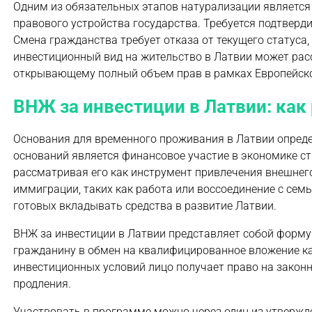
Одним из обязательных этапов натурализации является
правового устройства государства. Требуется подтверд
Смена гражданства требует отказа от текущего статуса
инвестиционный вид на жительство в Латвии может расс
открывающему полный объем прав в рамках Европейско
ВНЖ за инвестиции в Латвии: как
Основания для временного проживания в Латвии опред
оснований является финансовое участие в экономике стр
рассматривая его как инструмент привлечения внешнего
иммиграции, таких как работа или воссоединение с сем
готовых вкладывать средства в развитие Латвии.
ВНЖ за инвестиции в Латвии представляет собой форму
гражданину в обмен на квалифицированное вложение ка
инвестиционных условий лицо получает право на законн
продления.
Участвовать в программе можно через один из утверж