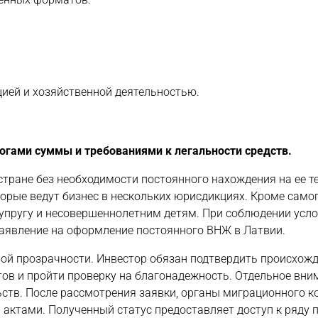
ией и хозяйственной деятельностью.
гами суммы и требованиями к легальности средств.
тране без необходимости постоянного нахождения на ее т
орые ведут бизнес в нескольких юрисдикциях. Кроме само
супругу и несовершеннолетним детям. При соблюдении усл
аявление на оформление постоянного ВНЖ в Латвии.
ной прозрачности. Инвестор обязан подтвердить происхож
ов и пройти проверку на благонадежность. Отдельное вни
ств. После рассмотрения заявки, органы миграционного к
актами. Полученный статус предоставляет доступ к ряду п