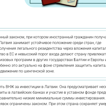
нный законом, при котором иностранный гражданин получ
Латвия занимает устойчивое положение среди стран, где
олучения легального резидентства через вложения капитал
во в ЕС и невысокий порог входа делают страну привлека
изовых программ в других государствах Балтии и Европы 
бенно это актуально на фоне стремления защитить капита
едвижение по шенгенской зоне.
ть ВНЖ за инвестиции в Латвии. Она предусматривает нес
ты в латвийских банках и участие в уставном фонде пред
ы сравнительно низкие минимальные суммы инвестирования.
аявок ограничены законом. При этом страна сохраняет ум