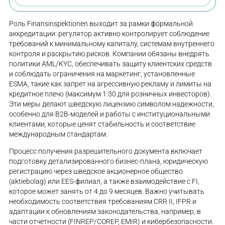
Роль Finansinspektionen выходит за рамки формальной
аккредитации: регулятор активно контролирует соблюдение
требований к минимальному капиталу, системам внутреннего
контроля и раскрытию рисков. Компании обязаны внедрять
политики AML/KYC, обеспечивать защиту клиентских средств
и соблюдать ограничения на маркетинг, установленные
ESMA, такие как запрет на агрессивную рекламу и лимиты на
кредитное плечо (максимум 1:30 для розничных инвесторов).
Эти меры делают шведскую лицензию символом надежности,
особенно для B2B-моделей и работы с институциональными
клиентами, которые ценят стабильность и соответствие
международным стандартам.
Процесс получения разрешительного документа включает
подготовку детализированного бизнес-плана, юридическую
регистрацию через шведское акционерное общество
(aktiebolag) или EES-филиал, а также взаимодействие с FI,
которое может занять от 4 до 9 месяцев. Важно учитывать
необходимость соответствия требованиям CRR II, IFPR и
адаптации к обновлениям законодательства, например, в
части отчетности (FINREP/COREP, EMIR) и кибербезопасности.