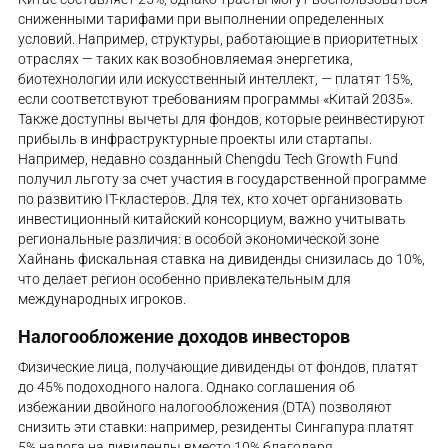
сниженными тарифами при выполнении определенных
условий. Например, структуры, работающие в приоритетных
отраслях — таких как возобновляемая энергетика,
биотехнологии или искусственный интеллект, — платят 15%,
если соответствуют требованиям программы «Китай 2035».
Также доступны вычеты для фондов, которые реинвестируют
прибыль в инфраструктурные проекты или стартапы.
Например, недавно созданный Chengdu Tech Growth Fund
получил льготу за счет участия в государственной программе
по развитию IT-кластеров. Для тех, кто хочет организовать
инвестиционный китайский консорциум, важно учитывать
региональные различия: в особой экономической зоне
Хайнань фискальная ставка на дивиденды снизилась до 10%,
что делает регион особенно привлекательным для
международных игроков.
Налогообложение доходов инвесторов
Физические лица, получающие дивиденды от фондов, платят
до 45% подоходного налога. Однако соглашения об
избежании двойного налогообложения (DTA) позволяют
снизить эти ставки: например, резиденты Сингапура платят
5% налога на дивиденды вместо 10% благодаря