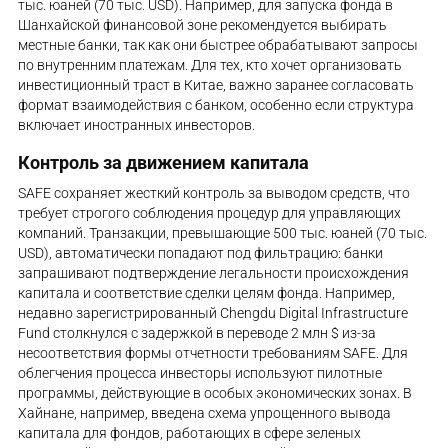
тыс. юаней (70 тыс. USD). Например, для запуска фонда в
Шанхайской финансовой зоне рекомендуется выбирать
местные банки, так как они быстрее обрабатывают запросы
по внутренним платежам. Для тех, кто хочет организовать
инвестиционный траст в Китае, важно заранее согласовать
формат взаимодействия с банком, особенно если структура
включает иностранных инвесторов.
Контроль за движением капитала
SAFE сохраняет жесткий контроль за выводом средств, что
требует строгого соблюдения процедур для управляющих
компаний. Транзакции, превышающие 500 тыс. юаней (70 тыс.
USD), автоматически попадают под фильтрацию: банки
запрашивают подтверждение легальности происхождения
капитала и соответствие сделки целям фонда. Например,
недавно зарегистрированный Chengdu Digital Infrastructure
Fund столкнулся с задержкой в переводе 2 млн $ из-за
несоответствия формы отчетности требованиям SAFE. Для
облегчения процесса инвесторы используют пилотные
программы, действующие в особых экономических зонах. В
Хайнане, например, введена схема упрощенного вывода
капитала для фондов, работающих в сфере зеленых