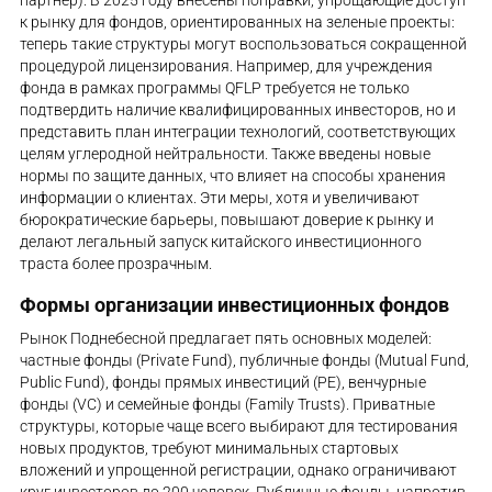
партнер). В 2025 году внесены поправки, упрощающие доступ
к рынку для фондов, ориентированных на зеленые проекты:
теперь такие структуры могут воспользоваться сокращенной
процедурой лицензирования. Например, для учреждения
фонда в рамках программы QFLP требуется не только
подтвердить наличие квалифицированных инвесторов, но и
представить план интеграции технологий, соответствующих
целям углеродной нейтральности. Также введены новые
нормы по защите данных, что влияет на способы хранения
информации о клиентах. Эти меры, хотя и увеличивают
бюрократические барьеры, повышают доверие к рынку и
делают легальный запуск китайского инвестиционного
траста более прозрачным.
Формы организации инвестиционных фондов
Рынок Поднебесной предлагает пять основных моделей:
частные фонды (Private Fund), публичные фонды (Mutual Fund,
Public Fund), фонды прямых инвестиций (PE), венчурные
фонды (VC) и семейные фонды (Family Trusts). Приватные
структуры, которые чаще всего выбирают для тестирования
новых продуктов, требуют минимальных стартовых
вложений и упрощенной регистрации, однако ограничивают