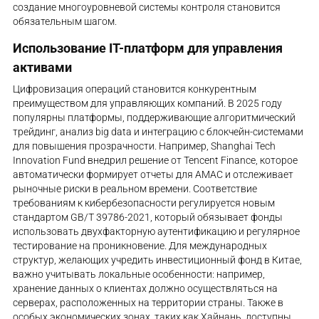
создание многоуровневой системы контроля становится
обязательным шагом.
Использование IT-платформ для управления
активами
Цифровизация операций становится конкурентным
преимуществом для управляющих компаний. В 2025 году
популярны платформы, поддерживающие алгоритмический
трейдинг, анализ big data и интеграцию с блокчейн-системами
для повышения прозрачности. Например, Shanghai Tech
Innovation Fund внедрил решение от Tencent Finance, которое
автоматически формирует отчеты для AMAC и отслеживает
рыночные риски в реальном времени. Соответствие
требованиям к кибербезопасности регулируется новым
стандартом GB/T 39786-2021, который обязывает фонды
использовать двухфакторную аутентификацию и регулярное
тестирование на проникновение. Для международных
структур, желающих учредить инвестиционный фонд в Китае,
важно учитывать локальные особенности: например,
хранение данных о клиентах должно осуществляться на
серверах, расположенных на территории страны. Также в
особых экономических зонах, таких как Хайнань, доступны