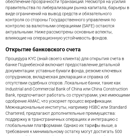
обеспечение прозрачности транзакций. Несмотря на усилия
правительства по либерализации рынка капитала, барьеры в
виде ограничений на вывод средств и обязательного
контроля со стороны Государственного управления по
контролю за валютными операциями (SAFE) остаются
актуальными. Ниже рассмотрены основные аспекты,
влияющие на операционную устойчивость фондов.
Открытие банковского счета
Процедура KYC (знай своего клиента) для открытия счета в
банке Поднебесной включает предоставление детальной
документации: уставные бумаги фонда, резюме ключевых
сотрудников, вкладческая декларация и справка об
отсутствии судебных споров. Локальные банки, такие как
Industrial and Commercial Bank of China или China Construction
Bank, предпочитают работать со структурами, уже имеющими
одобрение AMAC, что ускоряет процесс верификации.
Межнациональные институты, например HSBC или Standard
Chartered, предлагают дополнительные преимущества:
поддержку в трансграничных операциях и интеграцию с
глобальными платформами. Однако их тарифы выше, а
требования к минимальному остатку могут достигать 500