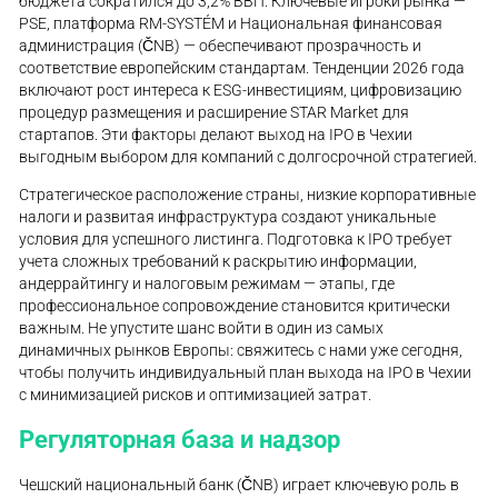
бюджета сократился до 3,2% ВВП. Ключевые игроки рынка —
PSE, платформа RM-SYSTÉM и Национальная финансовая
администрация (ČNB) — обеспечивают прозрачность и
соответствие европейским стандартам. Тенденции 2026 года
включают рост интереса к ESG-инвестициям, цифровизацию
процедур размещения и расширение STAR Market для
стартапов. Эти факторы делают выход на IPO в Чехии
выгодным выбором для компаний с долгосрочной стратегией.
Стратегическое расположение страны, низкие корпоративные
налоги и развитая инфраструктура создают уникальные
условия для успешного листинга. Подготовка к IPO требует
учета сложных требований к раскрытию информации,
андеррайтингу и налоговым режимам — этапы, где
профессиональное сопровождение становится критически
важным. Не упустите шанс войти в один из самых
динамичных рынков Европы: свяжитесь с нами уже сегодня,
чтобы получить индивидуальный план выхода на IPO в Чехии
с минимизацией рисков и оптимизацией затрат.
Регуляторная база и надзор
Чешский национальный банк (ČNB) играет ключевую роль в