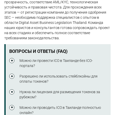
прозрачность, соответствие AML/KYC, технологическая
устойчивость и правовая чистота. Для прохождения всех
этапов — от регистрации компании до получения одобрения
SEC — необходима поддержка специалистов с опытом в
области Digital Asset Business Legislation Thailand. Команда
наших юристов и консультантов готова сопровождать проект
на всех стадиях и обеспечить полное соответствие
требованиям законодательства.
ВОПРОСЫ И ОТВЕТЫ (FAQ)
Можно ли провести ICO в Таиланде без ICO-
портала?
Нет. Закон прямо обязывает всех эмитентов
Разрешено ли использовать стейблкойны для
проходить процедуру через лицензированный ICO-
оплаты токенов?
портал, который выполняет функцию
предварительного отбора, оценки проекта и
Только те криптовалюты, которые официально
Нужна ли лицензия для размещения токенов за
проверки документации.
одобрены SEC. На сегодня это Bitcoin, Ethereum, XRP
рубежом?
и еще несколько. Использование стейблкойнов
зависит от текущего перечня, установленного
Если размещение осуществляется за пределами
Можно ли проводить ICO в Таиланде полностью
регулятором.
Таиланда и не направлено на инвесторов-
онлайн?
резидентов, отдельного разрешения от SEC может не