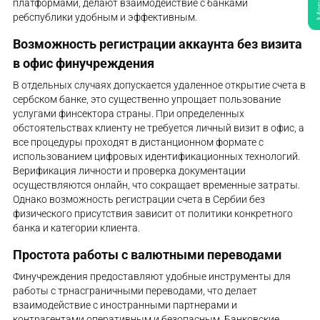
M
платформами, делают взаимодействие с банками
ребспублики удобным и эффективным.
Возможность регистрации аккаунта без визита
в офис финучреждения
В отдельных случаях допускается удаленное открытие счета в
сербском банке, это существенно упрощает пользование
услугами финсектора страны. При определенных
обстоятельствах клиенту не требуется личный визит в офис, а
все процедуры проходят в дистанционном формате с
использованием цифровых идентификационных технологий.
Верификация личности и проверка документации
осуществляются онлайн, что сокращает временные затраты.
Однако возможность регистрации счета в Сербии без
физического присутствия зависит от политики конкретного
банка и категории клиента.
Простота работы с валютными переводами
Финучреждения предоставляют удобные инструменты для
работы с трнасграничными переводами, что делает
взаимодействие с иностранными партнерами и
контрагентами оперативным и безопасным. Банковские