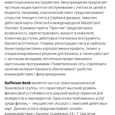
инвестиционным инструментам. Финучреждение предлагает
частным лицам пакетное обслуживание с учетом их целей и
бюджета. Например, классический пакет предусматривает
открытие текущего счета в Сербии в динарах, эмиссию
дебетовой карты DinaCard и международной MasterCard
Standart. В рамках пакета “Престиж” предусмотрена
возможность зарегистрировать аккаунт в инвалюте.
Клиентам доступны дебетовые платежные инструменты
MasterCard Premium. Помимо регистрации счета в сербском
банке предусмотрены корпоративные кредиты, лизинг и
специализированные решения для бизнеса, а также работает
с частными вкладами, ипотечным кредитованием и
карточными программами. Разветвленная сеть отделений и
наличие интернет-банкинга обеспечивают удобство
взаимодействия с финучреждением.
Raiffeisen Bank
является частью транснациональной
банковской группы, что гарантирует высокий уровень
финансовой устойчивости и широкий выбор сервисов для
резидентов и нерезидентов. Одна из востребованных услуг
среди физлиц — текущий счет iAccaunt с эмиссией дебетовых
карт. Данная услуга предусматривает онлайн-
взаимодействие с банком, поддержку 24 / 7, при этом