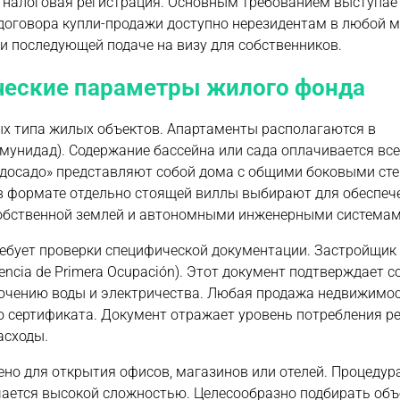
 налоговая регистрация. Основным требованием выступае
 договора купли-продажи доступно нерезидентам в любой 
 последующей подаче на визу для собственников.
ческие параметры жилого фонда
ых типа жилых объектов. Апартаменты располагаются в
мунидад). Содержание бассейна или сада оплачивается вс
досадо» представляют собой дома с общими боковыми сте
в формате отдельно стоящей виллы выбирают для обеспеч
собственной землей и автономными инженерными системам
ребует проверки специфической документации. Застройщик
encia de Primera Ocupación). Этот документ подтверждает с
ючению воды и электричества. Любая продажа недвижимос
 сертификата. Документ отражает уровень потребления ре
асходы.
но для открытия офисов, магазинов или отелей. Процедур
ается высокой сложностью. Целесообразно подбирать объ