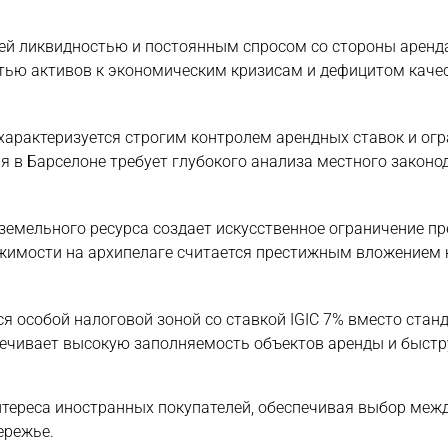
й ликвидностью и постоянным спросом со стороны аренд
стью активов к экономическим кризисам и дефицитом каче
арактеризуется строгим контролем арендных ставок и ог
я в Барселоне требует глубокого анализа местного законо
земельного ресурса создает искусственное ограничение п
ижимости на архипелаге считается престижным вложением 
я особой налоговой зоной со ставкой IGIC 7% вместо стан
печивает высокую заполняемость объектов аренды и быст
тереса иностранных покупателей, обеспечивая выбор меж
ережье.