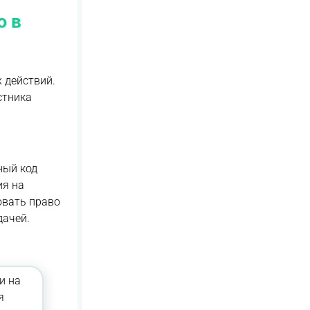
ю в
 действий.
стника
ный код
ия на
овать право
дачей.
и на
я