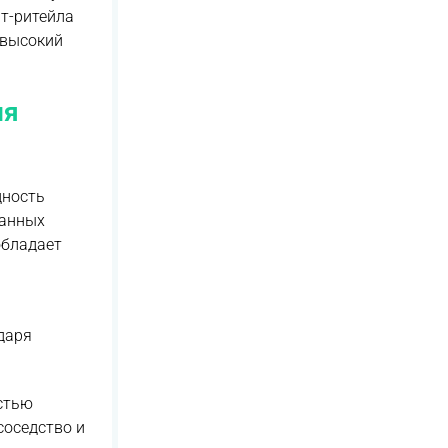
т-ритейла
 высокий
ля
дность
ванных
обладает
даря
стью
соседство и