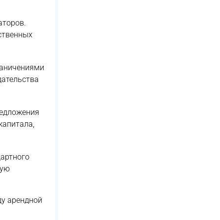
аторов.
ственных
раничениями
дательства
редложения
капитала,
дартного
рую
ду арендной