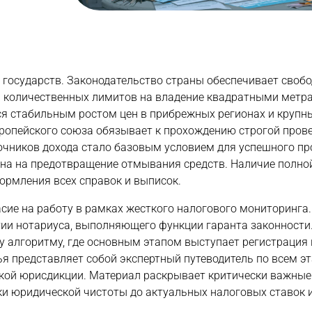
государств. Законодательство страны обеспечивает своб
ая количественных лимитов на владение квадратными метр
я стабильным ростом цен в прибрежных регионах и крупн
ропейского союза обязывает к прохождению строгой пров
очников дохода стало базовым условием для успешного п
ена на предотвращение отмывания средств. Наличие полно
ормления всех справок и выписок.
сие на работу в рамках жесткого налогового мониторинга.
ии нотариуса, выполняющего функции гаранта законности
 алгоритму, где основным этапом выступает регистрация
ья представляет собой экспертный путеводитель по всем э
ской юрисдикции. Материал раскрывает критически важные
рки юридической чистоты до актуальных налоговых ставок 