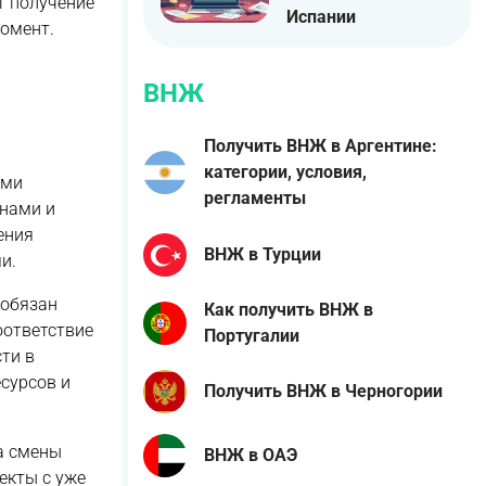
т получение
Испании
момент.
ВНЖ
Получить ВНЖ в Аргентине:
категории, условия,
еми
регламенты
нами и
ения
ВНЖ в Турции
и.
 обязан
Как получить ВНЖ в
оответствие
Португалии
ти в
сурсов и
Получить ВНЖ в Черногории
а смены
ВНЖ в ОАЭ
екты с уже