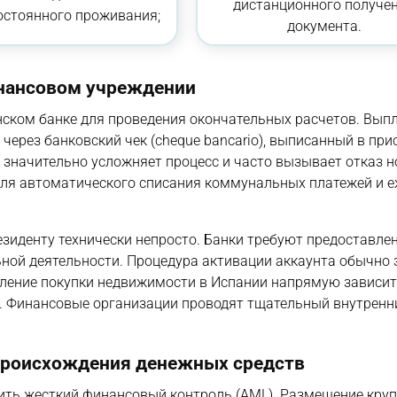
дистанционного получе
остоянного проживания;
документа.
инансовом учреждении
нском банке для проведения окончательных расчетов. Вып
ерез банковский чек (cheque bancario), выписанный в при
 значительно усложняет процесс и часто вызывает отказ 
 для автоматического списания коммунальных платежей и 
зиденту технически непросто. Банки требуют предоставле
ной деятельности. Процедура активации аккаунта обычно 
мление покупки недвижимости в Испании напрямую зависит
. Финансовые организации проводят тщательный внутренн
происхождения денежных средств
дить жесткий финансовый контроль (AML). Размещение кру