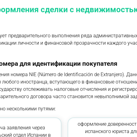
формления сделки с недвижимость
ует предварительного выполнения ряда административных
фикации личности и финансовой прозрачности каждого уча
номера для идентификации покупателя
 номера NIE (Número de Identificación de Extranjero). Дан
 любого иностранца, вступающего в финансовые отношен
сударству отслеживать налоговые отчисления и регистрир
дварительного договора часто становится невыполнимой за
но несколькими путями:
оформление доверенност
ча заявления через
испанского юриста дл
ьский отдел Испании в