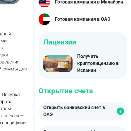
Готовая компания в Малайзии
Готовая компания в ОАЭ
одный
Лицензии
ами.
ых
ерки
Получить
роведения
криптолицензию в
й суммы для
Испании
Открытие счета
. Покупка
 права
Открыть банковский счет в
тапам
ОАЭ
 аспекты —
и специфики