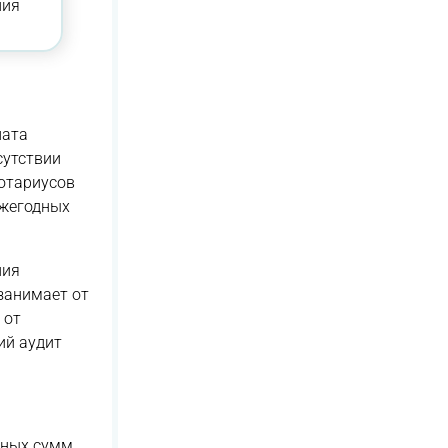
ния
лата
сутствии
нотариусов
ежегодных
ния
занимает от
 от
ий аудит
пных сумм