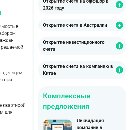
Открытие счета на оффшор в
2026 году
и
Открытие счета в Австралии
имость в
набором
раждан
Открытие инвестиционного
я решаемой
счета
Открытие счета на компанию в
владельцем
Китае
я при
Комплексные
предложения
е квартирой
им для
Ликвидация
компании в