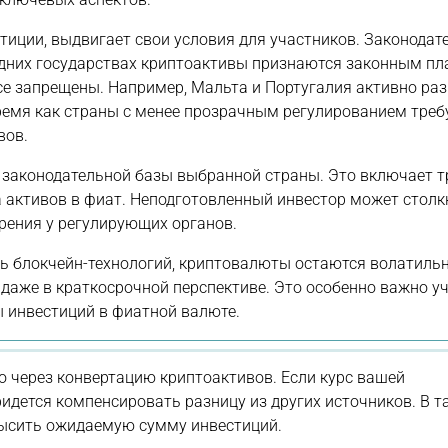
иции, выдвигает свои условия для участников. Законодат
одних государствах криптоактивы признаются законным п
все запрещены. Например, Мальта и Португалия активно ра
ремя как страны с менее прозрачным регулированием треб
вов.
законодательной базы выбранной страны. Это включает т
 активов в фиат. Неподготовленный инвестор может столк
зрения у регулирующих органов.
ть блокчейн-технологий, криптовалюты остаются волатил
даже в краткосрочной перспективе. Это особенно важно у
 инвестиций в фиатной валюте.
ро через конвертацию криптоактивов. Если курс вашей
идется компенсировать разницу из других источников. В т
высить ожидаемую сумму инвестиций.