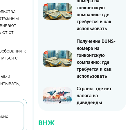
номера на
гонконгскую
ельства
компанию: где
латежным
требуется и как
звивают
использовать
уют от
Получение DUNS-
номера на
ребования к
гонконгскую
нуться с
компанию: где
требуется и как
использовать
ьными
читывать,
Страны, где нет
налога на
дивиденды
аких
ВНЖ