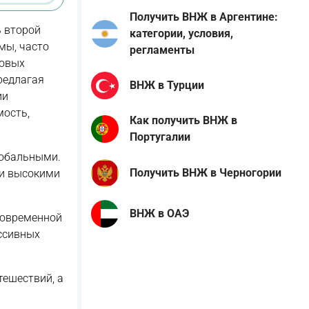
Получить ВНЖ в Аргентине:
ь второй
категории, условия,
мы, часто
регламенты
ровых
редлагая
ВНЖ в Турции
ии
мость,
Как получить ВНЖ в
Португалии
лобальными.
Получить ВНЖ в Черногории
 и высокими
ВНЖ в ОАЭ
современной
ессивных
тешествий, а