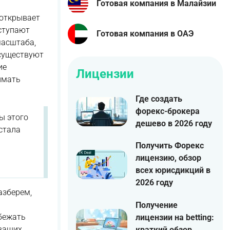
Готовая компания в Малайзии
 открывает
ступают
Готовая компания в ОАЭ
масштаба,
 существуют
ие
Лицензии
имать
Где создать
форекс-брокера
ы этого
дешево в 2026 году
стала
Получить Форекс
лицензию, обзор
всех юрисдикций в
2026 году
азберем,
Получение
збежать
лицензии на betting:
 ваших
краткий обзор