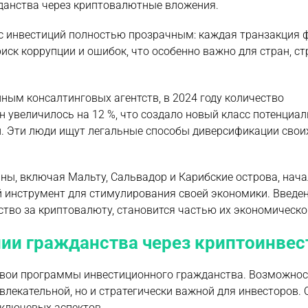
жданства через криптовалютные вложения.
сс инвестиций полностью прозрачным: каждая транзакция 
иск коррупции и ошибок, что особенно важно для стран, с
ным консалтинговых агентств, в 2024 году количество
 увеличилось на 12 %, что создало новый класс потенциа
. Эти люди ищут легальные способы диверсификации свои
ны, включая Мальту, Сальвадор и Карибские острова, нач
 инструмент для стимулирования своей экономики. Введе
тво за криптовалюту, становится частью их экономической
нии гражданства через криптоинвес
 свои программы инвестиционного гражданства. Возможнос
влекательной, но и стратегически важной для инвесторов.
 ключевых аспектов.