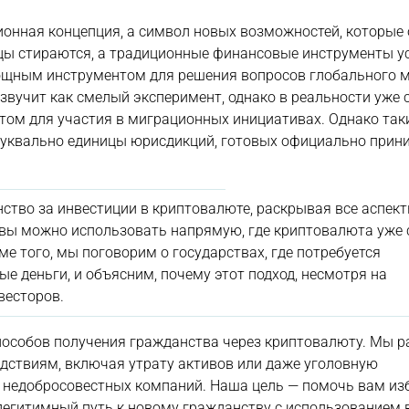
ионная концепция, а символ новых возможностей, которые
ицы стираются, а традиционные финансовые инструменты у
ощным инструментом для решения вопросов глобального 
 звучит как смелый эксперимент, однако в реальности уже
том для участия в миграционных инициативах. Однако так
буквально единицы юрисдикций, готовых официально прин
нство за инвестиции в криптовалюте, раскрывая все аспект
ивы можно использовать напрямую, где криптовалюта уже 
 того, мы поговорим о государствах, где потребуется
 деньги, и объясним, почему этот подход, несмотря на
весторов.
пособов получения гражданства через криптовалюту. Мы р
едствиям, включая утрату активов или даже уголовную
ку недобросовестных компаний. Наша цель — помочь вам и
легитимный путь к новому гражданству с использованием