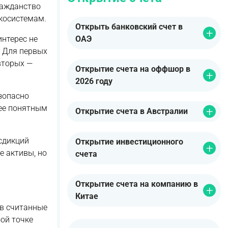
ражданство
косистемам.
Открыть банковский счет в
нтерес не
ОАЭ
. Для первых
вторых —
Открытие счета на оффшор в
2026 году
зопасно
лее понятным
Открытие счета в Австралии
сдикций
Открытие инвестиционного
е активы, но
счета
Открытие счета на компанию в
Китае
 в считанные
ой точке