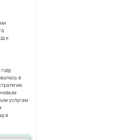
ыми
та
од к
 году
овалась в
тратегии.
лючевым
вым услугам
м
ад в