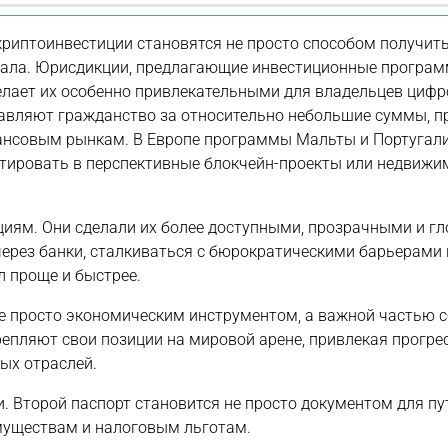
риптоинвестиции становятся не просто способом получит
итала. Юрисдикции, предлагающие инвестиционные програм
лает их особенно привлекательными для владельцев циф
тавляют гражданство за относительно небольшие суммы, п
нансовым рынкам. В Европе программы Мальты и Португал
стировать в перспективные блокчейн-проекты или недвижи
иям. Они сделали их более доступными, прозрачными и г
через банки, сталкиваться с бюрократическими барьерами
 проще и быстрее.
е просто экономическим инструментом, а важной частью 
репляют свои позиции на мировой арене, привлекая прогр
ых отраслей.
 Второй паспорт становится не просто документом для пу
муществам и налоговым льготам.