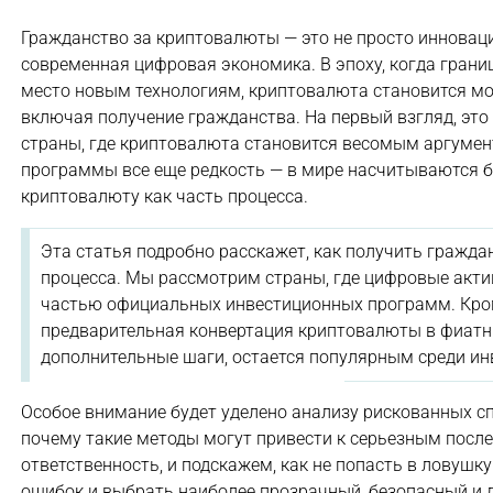
Гражданство за криптовалюты — это не просто инновац
современная цифровая экономика. В эпоху, когда гран
место новым технологиям, криптовалюта становится м
включая получение гражданства. На первый взгляд, это
страны, где криптовалюта становится весомым аргумен
программы все еще редкость — в мире насчитываются 
криптовалюту как часть процесса.
Эта статья подробно расскажет, как получить гражда
процесса. Мы рассмотрим страны, где цифровые акт
частью официальных инвестиционных программ. Кроме
предварительная конвертация криптовалюты в фиатные
дополнительные шаги, остается популярным среди ин
Особое внимание будет уделено анализу рискованных с
почему такие методы могут привести к серьезным посл
ответственность, и подскажем, как не попасть в ловуш
ошибок и выбрать наиболее прозрачный, безопасный и 