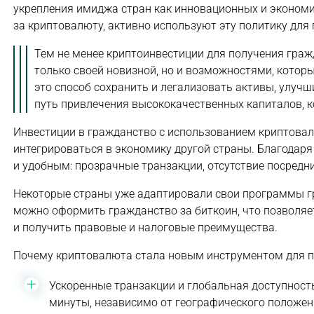
укрепления имиджа стран как инновационных и экономи
за криптовалюту, активно используют эту политику дл
Тем не менее криптоинвестиции для получения гра
только своей новизной, но и возможностями, которы
это способ сохранить и легализовать активы, улуч
путь привлечения высококачественных капиталов, к
Инвестиции в гражданство с использованием криптовалю
интегрироваться в экономику другой страны. Благодаря
и удобным: прозрачные транзакции, отсутствие посредн
Некоторые страны уже адаптировали свои программы г
можно оформить гражданство за биткоин, что позволяе
и получить правовые и налоговые преимущества.
Почему криптовалюта стала новым инструментом для п
Ускоренные транзакции и глобальная доступнос
минуты, независимо от географического положен