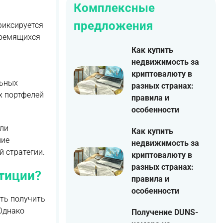
Комплексные
предложения
фиксируется
тремящихся
Как купить
недвижимость за
криптовалюту в
льных
разных странах:
х портфелей
правила и
особенности
али
Как купить
ние
недвижимость за
 стратегии.
криптовалюту в
разных странах:
тиции?
правила и
особенности
ть получить
 Однако
Получение DUNS-