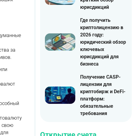
юрисдикций
Где получить
криптолицензию в
2026 году:
адуманные
юридический обзор
ключевых
ства за
юрисдикций для
ивов.
бизнеса
или
Получение CASP-
овалют
лицензии для
криптобирж и DeFi-
платформ:
пособный
обязательные
требования
птовалюту
В свою
 для
Открытие счета