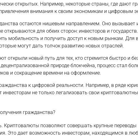
чески открытых. Например, некоторые страны, где дают г
я привлечения внимания к своим экономикам и цифровым э
жданства остаются нишевым направлением. Оно вызывает и
е открываются для обеих сторон: инвесторов и государств
шить мобильность и получить доступ к новым рынкам. Для 
оторые могут дать толчок развитию новых отраслей.
т открыли новый путь для тех, кто стремится быстро и бе
 децентрализованной природе блокчейна, процесс стал бо
иков и сокращение времени на оформление.
ражданства к цифровой реальности. Например, в ряде юри
т инвесторам не только легализовать свои криптовалютны
олучения гражданства?
ть. Криптовалюты позволяют совершать крупные переводы
ия. Это дает возможность инвесторам, находящимся в люб