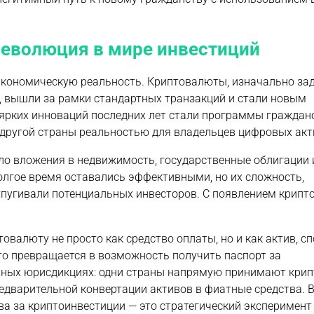
революция в мире инвестиций
экономическую реальность. Криптовалюты, изначально з
 вышли за рамки стандартных транзакций и стали новым
ярких инноваций последних лет стали программы граждан
 другой страны реальностью для владельцев цифровых акт
ло вложения в недвижимость, государственные облигации 
лгое время оставались эффективными, но их сложность,
тпугивали потенциальных инвесторов. С появлением крипт
овалюту не просто как средство оплаты, но и как актив, с
о превращается в возможность получить паспорт за
чных юрисдикциях: одни страны напрямую принимают кри
едварительной конвертации активов в фиатные средства. 
а за криптоинвестиции — это стратегический эксперимент