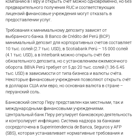
компанию в Перу и открыть счёт можно одновременно, но без
предварительного получения RUC и соответствующих
лицензий финансовые учреждения могут отказать в
предоставлении услуг.
Требования к минимальному депозиту зависят от
выбранного банка. В Banco de Crédito del Perú (BCP)
минимальный депозит для корпоративных счетов составляет
10 тыс. солей (2.7 тыс. USD), в Scotiabank Perú – 15 000 солей
(4.1 тыс. USD), а в Interbank можно открыть счёт без
обязательного депозита, но с установлением ежемесячного
оборота. BBVA Perú требует от 5 до 20 тыс. солей (1.36-5.45
тыс. USD) в зависимости от типа бизнеса и валюты счёта.
Некоторые финансовые учреждения позволяют открыть счёт
в долларах США или евро, но основная валюта в стране –
перуанский соль.
Банковский сектор Перу представлен как местными, так и
международными финансовыми учреждениями.
Центральный банк Перу регулирует банковскую деятельность
и контролирует инфляцию. Система надзора за банками
сосредоточена в Superintendencia de Banca, Seguros y AFP
(SBS), которая устанавливает нормативные требования и