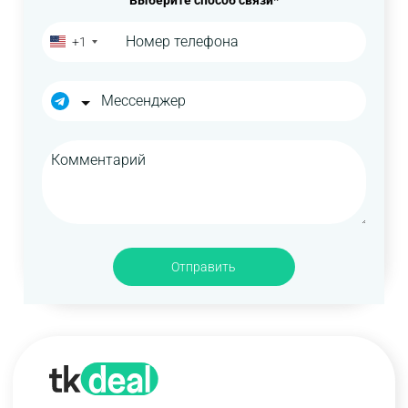
Выберите способ связи*
+1
Отправить