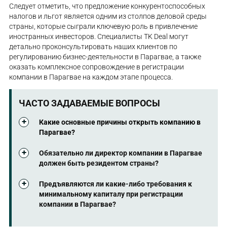
Следует отметить, что предложение конкурентоспособных
налогов и льгот является одним из столпов деловой среды
страны, которые сыграли ключевую роль в привлечение
иностранных инвесторов. Специалисты TK Deal могут
детально проконсультировать наших клиентов по
регулированию бизнес-деятельности в Парагвае, а также
оказать комплексное сопровождение в регистрации
компании в Парагвае на каждом этапе процесса.
ЧАСТО ЗАДАВАЕМЫЕ ВОПРОСЫ
Какие основные причины открыть компанию в
Парагвае?
Некоторые из основных причин, почему
Обязательно ли директор компании в Парагвае
иностранные инвесторы выбирают Парагвай для
должен быть резидентом страны?
роста и масштабирования своего бизнеса:
Допускается, чтобы директорами парагвайских
Предъявляются ли какие-либо требования к
Иностранцы имеют право владеть
фирм были нерезиденты. Однако, применяется
минимальному капиталу при регистрации
компанией на 100%.
требование о наличии хотя бы одного директора-
компании в Парагвае?
резидента с целью обеспечения связи с местными
Нет ограничений на минимальный уставной
законодательными и надзорными органами.
Двумя наиболее приемлемыми формами бизнеса
капитал при регистрации.