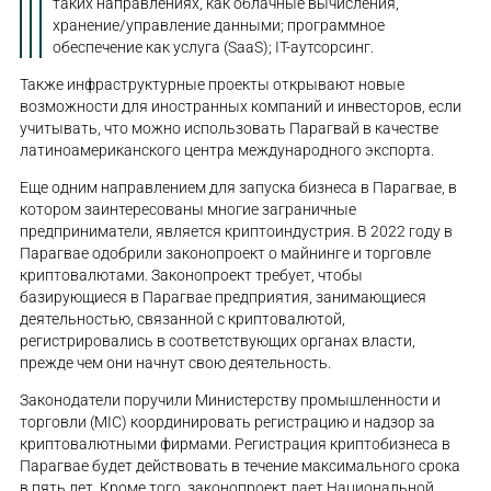
таких направлениях, как облачные вычисления,
хранение/управление данными; программное
обеспечение как услуга (SaaS); IT-аутсорсинг.
Также инфраструктурные проекты открывают новые
возможности для иностранных компаний и инвесторов, если
учитывать, что можно использовать Парагвай в качестве
латиноамериканского центра международного экспорта.
Еще одним направлением для запуска бизнеса в Парагвае, в
котором заинтересованы многие заграничные
предприниматели, является криптоиндустрия. В 2022 году в
Парагвае одобрили законопроект о майнинге и торговле
криптовалютами. Законопроект требует, чтобы
базирующиеся в Парагвае предприятия, занимающиеся
деятельностью, связанной с криптовалютой,
регистрировались в соответствующих органах власти,
прежде чем они начнут свою деятельность.
Законодатели поручили Министерству промышленности и
торговли (MIC) координировать регистрацию и надзор за
криптовалютными фирмами. Регистрация криптобизнеса в
Парагвае будет действовать в течение максимального срока
в пять лет. Кроме того, законопроект дает Национальной