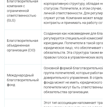
Благотворительная
корпоративную структуру, обладая не
компания с
статусом. Попечители, в этом случае, 
ограниченной
личной ответственности. Для регулиров
ответственностью
служит устав. Компания может владеть
(GLG)
контракты и принимать на работу сотр
Созданная как нововведение для благо
регулируется специальной комиссией в
Благотворительная
юрисдикции. Попечители в такой орган
объединенная
юридическое лицо, что обеспечивает их
организация (CIO)
обязательств. Эта структура также вклю
правом голоса в управленческих вопрос
Основной формой благотворительной д
группа попечителей, которые работают 
Международный
доверительного управления. В отдельны
благотворительный
фонда может не иметь юридического лиц
фонд
попечители могут быть ответственным
обязательства организации.
Этот тип ассоциации напоминает траст,