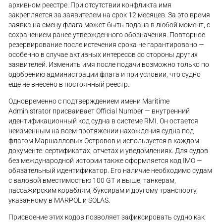
архивном реестре. При отсутствии конфликта имя
закрепляется за заявителем на срок 12 месяцев. За это время
заявка на смену флага может быть подана в любой момент, с
сохранением ранее утвержденного обозначения. Повторное
резервирование после истечения срока не гарантировано —
особенно в случае активных интересов со стороны других
заявителей. Изменить имя после подачи возможно только по
одобрению администрации флага и при условии, что судно
еще не внесено в постоянный реестр.
Одновременно с подтверждением имени Maritime
Administrator присваивает Official Number — внутренний
идентификационный код судна в системе RMI. Он остается
неизменным на всем протяжении нахождения судна под
флагом Маршалловых Островов и используется в каждом
документе: сертификатах, отчетах и уведомлениях. Для судов
без международной истории также оформляется код IMO —
обязательный идентификатор. Его наличие необходимо судам
с валовой вместимостью 100 GT и выше, танкерам,
пассажирским кораблям, буксирам и другому транспорту,
указанному в MARPOL и SOLAS.
Присвоение этих кодов позволяет зафиксировать судно как