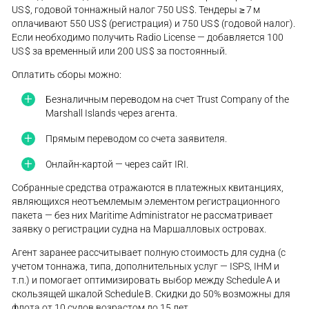
US $, годовой тоннажный налог 750 US $. Тендеры ≥ 7 м
оплачивают 550 US $ (регистрация) и 750 US $ (годовой налог).
Если необходимо получить Radio License — добавляется 100
US $ за временный или 200 US $ за постоянный.
Оплатить сборы можно:
Безналичным переводом на счет Trust Company of the
Marshall Islands через агента.
Прямым переводом со счета заявителя.
Онлайн-картой — через сайт IRI.
Собранные средства отражаются в платежных квитанциях,
являющихся неотъемлемым элементом регистрационного
пакета — без них Maritime Administrator не рассматривает
заявку о регистрации судна на Маршалловых островах.
Агент заранее рассчитывает полную стоимость для судна (с
учетом тоннажа, типа, дополнительных услуг — ISPS, IHM и
т.п.) и помогает оптимизировать выбор между Schedule A и
скользящей шкалой Schedule B. Скидки до 50% возможны для
флота от 10 судов возрастом до 15 лет.