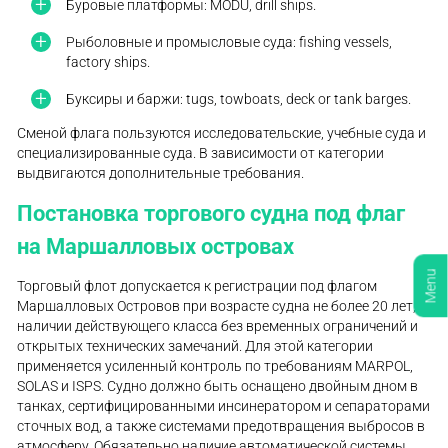
Буровые платформы: MODU, drill ships.
Рыболовные и промысловые суда: fishing vessels,
factory ships.
Буксиры и баржи: tugs, towboats, deck or tank barges.
Сменой флага пользуются исследовательские, учебные суда и
специализированные суда. В зависимости от категории
выдвигаются дополнительные требования.
Постановка торгового судна под флаг
на Маршалловых островах
Menu
Торговый флот допускается к регистрации под флагом
Маршалловых Островов при возрасте судна не более 20 лет,
наличии действующего класса без временных ограничений и
открытых технических замечаний. Для этой категории
применяется усиленный контроль по требованиям MARPOL,
SOLAS и ISPS. Судно должно быть оснащено двойным дном в
танках, сертифицированными инсинератором и сепараторами
сточных вод, а также системами предотвращения выбросов в
атмосферу. Обязательно наличие автоматической системы