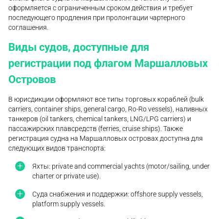
оформляется с ограниченным сроком действия и требует
последующего продления при пролонгации чартерного
соглашения.
Виды судов, доступные для
регистрации под флагом Маршалловых
Островов
В юрисдикции оформляют все типы торговых кораблей (bulk
carriers, container ships, general cargo, Ro-Ro vessels), наливных
танкеров (oil tankers, chemical tankers, LNG/LPG carriers) и
пассажирских плавсредств (ferries, cruise ships). Также
регистрация судна на Маршалловых островах доступна для
следующих видов транспорта:
Яхты: private and commercial yachts (motor/sailing, under
charter or private use).
Суда снабжения и поддержки: offshore supply vessels,
platform supply vessels.