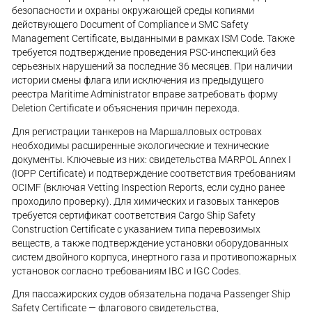
безопасности и охраны окружающей среды копиями
действующего Document of Compliance и SMC Safety
Management Certificate, выданными в рамках ISM Code. Также
требуется подтверждение проведения PSC-инспекций без
серьезных нарушений за последние 36 месяцев. При наличии
истории смены флага или исключения из предыдущего
реестра Maritime Administrator вправе затребовать форму
Deletion Certificate и объяснения причин перехода.
Для регистрации танкеров на Маршалловых островах
необходимы расширенные экологические и технические
документы. Ключевые из них: свидетельства MARPOL Annex I
(IOPP Certificate) и подтверждение соответствия требованиям
OCIMF (включая Vetting Inspection Reports, если судно ранее
проходило проверку). Для химических и газовых танкеров
требуется сертификат соответствия Cargo Ship Safety
Construction Certificate с указанием типа перевозимых
веществ, а также подтверждение установки оборудованных
систем двойного корпуса, инертного газа и противопожарных
установок согласно требованиям IBC и IGC Codes.
Для пассажирских судов обязательна подача Passenger Ship
Safety Certificate — флагового свидетельства,