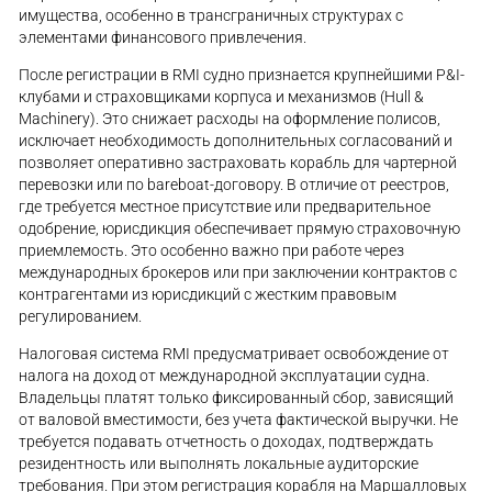
имущества, особенно в трансграничных структурах с
элементами финансового привлечения.
После регистрации в RMI судно признается крупнейшими P&I-
клубами и страховщиками корпуса и механизмов (Hull &
Machinery). Это снижает расходы на оформление полисов,
исключает необходимость дополнительных согласований и
позволяет оперативно застраховать корабль для чартерной
перевозки или по bareboat-договору. В отличие от реестров,
где требуется местное присутствие или предварительное
одобрение, юрисдикция обеспечивает прямую страховочную
приемлемость. Это особенно важно при работе через
международных брокеров или при заключении контрактов с
контрагентами из юрисдикций с жестким правовым
регулированием.
Налоговая система RMI предусматривает освобождение от
налога на доход от международной эксплуатации судна.
Владельцы платят только фиксированный сбор, зависящий
от валовой вместимости, без учета фактической выручки. Не
требуется подавать отчетность о доходах, подтверждать
резидентность или выполнять локальные аудиторские
требования. При этом регистрация корабля на Маршалловых