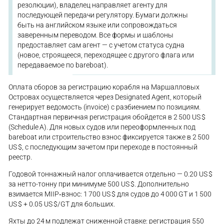
резолюции), владелец направляет агенту для
последующей передачи регулятору. Бумаги должны
быть на английском языке или сопровождаться
заверенным переводом. Все формы и шаблоны
предоставляет сам агент — с учетом статуса судна
(новое, строящееся, переходящее с другого флага или
передаваемое по bareboat).
Оплата сборов за регистрацию корабля на Маршалловых
Островах осуществляется через Designated Agent, который
генерирует ведомость (invoice) с разбиением по позициям.
Стандартная первичная регистрация обойдется в 2 500 US $
(Schedule A). Для новых судов или переоформленных под
bareboat или строительство взнос фиксируется также в 2 500
US $, с последующим зачетом при переходе в постоянный
реестр.
Годовой тоннажный налог оплачивается отдельно — 0.20 US $
за нетто-тонну при минимуме 500 US $. Дополнительно
взимается MIIP‑взнос: 1 700 US $ для судов до 4 000 GT и 1 500
US $ + 0.05 US $/GT для больших.
Яхты до 24 м подлежат сниженной ставке: регистрация 550