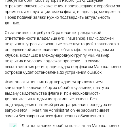
требуется Continuous Synopsis Record (CSR). Документ
отражает ключевые изменения, произошедшие с кораблем за
время его эксплуатации: смена флага, владельца, менеджера.
Перед подачей заявки нужно подтвердить актуальность
данных.
От заявителя потребуют Страхование гражданской
ответственности владельца (P&I Insurance). Полис должен
покрывать угрозы, связанные с эксплуатацией транспорта в
определенной зоне плавания и быть оформлен в одном из
клубов, входящих в Международную группу P&I. Размер
покрытия и условия подлежат проверке — в случае
несоответствия регистрация судна под флагом Маршалловых
островов будет остановлена до устранения ошибок.
Факт оплаты пошлин подтверждается приложением
квитанций, включая сбор за обработку заявки, плату за
выдачу свидетельства флага и, при необходимости,
дополнительные административные взносы. Без
подтверждения платежей регистрационная процедура не
запускается — Maritime Administration не рассматривает
заявки без закрытия всех финансовых обязательств.
Для постановки корабля под флаг на Маршалловых