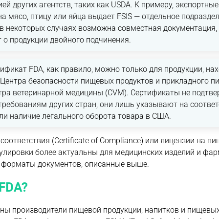
ей других агентств, таких как USDA. К примеру, экспортные
а мясо, птицу или яйца выдает FSIS — отдельное подразде
 в некоторых случаях возможна совместная документация,
т о продукции двойного подчинения.
ификат FDA, как правило, можно только для продукции, на
 Центра безопасности пищевых продуктов и прикладного п
нтра ветеринарной медицины (CVM). Сертификаты не подтв
требованиям других стран, они лишь указывают на соотве
ли наличие легального оборота товара в США.
оответствия (Certificate of Compliance) или лицензии на п
улировки более актуальны для медицинских изделий и фар
 форматы документов, описанные выше.
 FDA?
ны производители пищевой продукции, напитков и пищевых