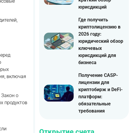
нсовые
юрисдикций
Где получить
дителей,
криптолицензию в
2026 году:
юридический обзор
ключевых
перед
юрисдикций для
о
бизнеса
орых
Получение CASP-
ия, включая
лицензии для
криптобирж и DeFi-
 Закон о
платформ:
ых продуктов
обязательные
требования
сли
Открытие счета