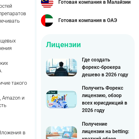
Готовая компания в Малайзии
остей
 препаратов
Готовая компания в ОАЭ
печивать
пищевых
Лицензии
чения
Где создать
ских
форекс-брокера
.
дешево в 2026 году
ичие такого
Получить Форекс
лицензию, обзор
, Amazon и
всех юрисдикций в
сть
2026 году
Получение
лицензии на betting:
Вложения в
краткий обзор