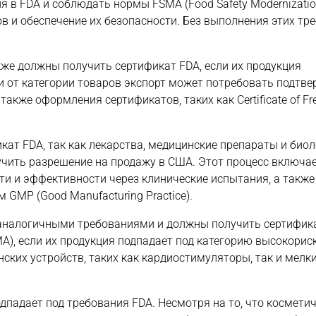
в FDA и соблюдать нормы FSMA (Food Safety Modernization
 и обеспечение их безопасности. Без выполнения этих тр
же должны получить сертификат FDA, если их продукция
и от категории товаров экспорт может потребовать подтв
кже оформления сертификатов, таких как Certificate of Fre
ат FDA, так как лекарства, медицинские препараты и биол
лучить разрешение на продажу в США. Этот процесс включа
ти и эффективности через клинические испытания, а также
GMP (Good Manufacturing Practice).
 аналогичными требованиями и должны получить сертифика
PMA), если их продукция подпадает под категорию высокори
ских устройств, таких как кардиостимуляторы, так и мелк
падает под требования FDA. Несмотря на то, что космети