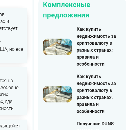
Комплексные
предложения
ов,
ах и
етствует
Как купить
недвижимость за
т
криптовалюту в
ША, но все
разных странах:
правила и
особенности
Как купить
тся на
недвижимость за
свободно
криптовалюту в
огих
разных странах:
х, где
правила и
сности.
особенности
Получение DUNS-
ходящейся