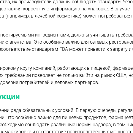
тства, их производители должны соблюдать стандарты безо
доставляя корректную информацию на упаковке. В случае
 (например, в лечебной косметике) может потребоваться
мпортируемыми ингредиентами, должны учитывать требова
ию агентства. Это особенно важно для сетевых ресторано
соответствие стандартам FDA может привести к запрету и
ирокому кругу компаний, работающих в пищевой, фармаце
х требований позволяет не только выйти на рынок США, но
доверие потребителей и деловых партнеров.
укции
ии ряда обязательных условий. В первую очередь, регуля
ии, что особенно важно для пищевых продуктов, фармацевт
 необходимо соблюдать различные нормы надзора, в том чи
 к маркировке и соответствие производственных мощносте