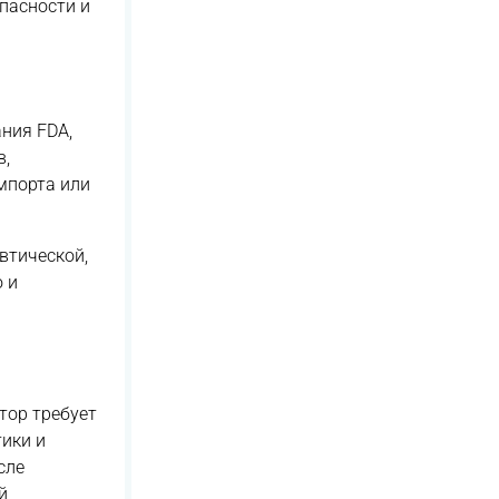
пасности и
ния FDA,
в,
мпорта или
втической,
 и
тор требует
ики и
сле
й