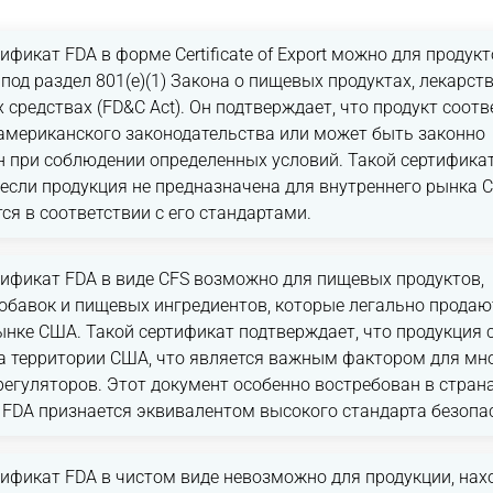
ификат FDA в форме Certificate of Export можно для продукт
од раздел 801(e)(1) Закона о пищевых продуктах, лекарств
 средствах (FD&C Act). Он подтверждает, что продукт соотв
американского законодательства или может быть законно
н при соблюдении определенных условий. Такой сертифика
 если продукция не предназначена для внутреннего рынка С
ся в соответствии с его стандартами.
тификат FDA в виде CFS возможно для пищевых продуктов,
обавок и пищевых ингредиентов, которые легально продаю
нке США. Такой сертификат подтверждает, что продукция 
на территории США, что является важным фактором для мн
егуляторов. Этот документ особенно востребован в страна
 FDA признается эквивалентом высокого стандарта безопа
тификат FDA в чистом виде невозможно для продукции, на