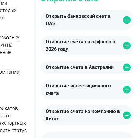
ния
которых
Открыть банковский счет в
их
ОАЭ
оскольку
Открытие счета на оффшор в
туп на
2026 году
енные
Открытие счета в Австралии
компаний,
Открытие инвестиционного
счета
фикатов,
Открытие счета на компанию в
, что
Китае
 экспортных
дить статус