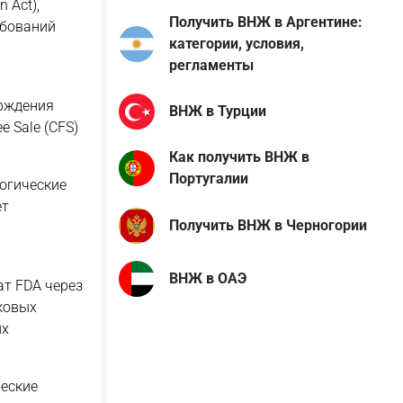
 Act),
Получить ВНЖ в Аргентине:
ебований
категории, условия,
регламенты
ерждения
ВНЖ в Турции
e Sale (CFS)
Как получить ВНЖ в
Португалии
огические
ет
Получить ВНЖ в Черногории
ВНЖ в ОАЭ
т FDA через
сковых
их
ческие