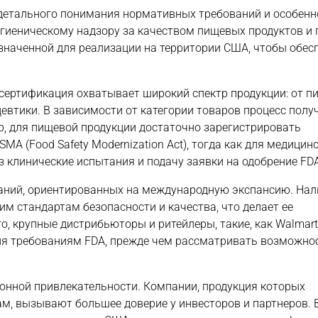
 детального понимания нормативных требований и особенн
игиеническому надзору за качеством пищевых продуктов и
азначенной для реализации на территории США, чтобы обес
 сертификация охватывает широкий спектр продукции: от 
евтики. В зависимости от категории товаров процесс полу
, для пищевой продукции достаточно зарегистрировать
 (Food Safety Modernization Act), тогда как для медицин
з клинические испытания и подачу заявки на одобрение FDA
аний, ориентированных на международную экспансию. Нал
им стандартам безопасности и качества, что делает ее
о, крупные дистрибьюторы и ритейлеры, такие, как Walmart
вия требованиям FDA, прежде чем рассматривать возможно
ионной привлекательности. Компании, продукция которых
м, вызывают большее доверие у инвесторов и партнеров. 