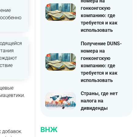
номера на
гонконгскую
ление
компанию: где
 особенно
требуется и как
использовать
ходящейся
Получение DUNS-
итания
номера на
ерждают
гонконгскую
тствие
компанию: где
требуется и как
использовать
ищевые
Страны, где нет
мацевтики.
налога на
дивиденды
ВНЖ
 добавок.