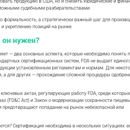
овать продукцию в США, но и снизить юридические и фина
зможными судебными разбирательствами.
ко формальность, а стратегически важный шаг для произво
и укреплению позиций на рынке.
м он нужен?
ляет — два основных аспекта, которые необходимо понять 
ндартных сертификационных систем, FDA не выдает единог
родукции установленным регламентам и нормам. Для некот
я, а для других — прохождение сложной процедуры одобрен
ключевых актах, регулирующих работу FDA, среди которых
вах (FD&C Act) и Закон о модернизации сохранности пищев
и предотвращают попадание на рынок небезопасной или
уется? Сертификация необходима в нескольких ситуациях: е