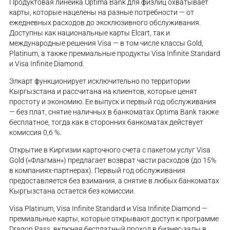
Продуктовая линейка Optima Bank для физлиц охватывает
карты, которые нацелены на разные потребности — от
ежедневных расходов до эксклюзивного обслуживания.
Доступны как национальные карты Elcart, так и
международные решения Visa — в том числе классы Gold,
Platinum, а также премиальные продукты Visa Infinite Standard
и Visa Infinite Diamond.
Элкарт функционирует исключительно по территории
Кыргызстана и рассчитана на клиентов, которые ценят
простоту и экономию. Ее выпуск и первый год обслуживания
— без плат, снятие наличных в банкоматах Optima Bank также
бесплатное, тогда как в сторонних банкоматах действует
комиссия 0,6 %.
Открытие в Киргизии карточного счета с пакетом услуг Visa
Gold («Флагман») предлагает возврат части расходов (до 15%
в компаниях-партнерах). Первый год обслуживания
предоставляется без взимания, а снятие в любых банкоматах
Кыргызстана остается без комиссии.
Visa Platinum, Visa Infinite Standard и Visa Infinite Diamond —
премиальные карты, которые открывают доступ к программе
Dragon Pass, включая бесплатный проход в бизнес-залы в