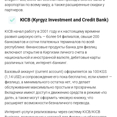
аэропортах по всему миру, а также расширенные скидки у
партнеров.
KICB (Kyrgyz Investment and Credit Bank)
KICB начал работу в 2001 году и к настоящему времени
развил широкую сеть — более 54 филиалов, свыше 200
банкоматов и сотни платежных терминалов по всей
республике. Финансовые продукты банка для физлиц
включают открытие в Киргизии личного счета в
национальной и иностранной валюте, дебетовые карты
различных типов, интернет‑банкинг.
Базовый аккаунт (current account) оформляется за 100 KGS
(1,14 USD) и сопровождение его пока бесплатно, если клиент —
физлицо, а минимального остатка нет, что делает
обслуживание максимально простым и прозрачным.
Вкладчики имеют доступ к движению средств в режиме «по
дате», а также могут оформить чековую книжку, что
расширяет возможности безналичного перевода.
Интернет‑услуги реализованы через систему KICB/KICB
Business, подключение к которой для физлиц не облагается