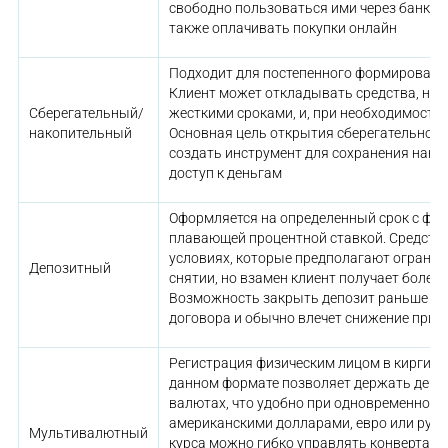
свободно пользоваться ими через банком
также оплачивать покупки онлайн
Подходит для постепенного формировани
Клиент может откладывать средства, не 
Сберегательный/
жесткими сроками, и, при необходимости,
накопительный
Основная цель открытия сберегательного 
создать инструмент для сохранения накоп
доступ к деньгам
Оформляется на определенный срок с фи
плавающей процентной ставкой. Средств
условиях, которые предполагают огранич
Депозитный
снятии, но взамен клиент получает более 
Возможность закрыть депозит раньше вр
договора и обычно влечет снижение при
Регистрация физическим лицом в киргизск
данном формате позволяет держать деньг
валютах, что удобно при одновременной р
американскими долларами, евро или руб
Мультивалютный
курса можно гибко управлять конвертац